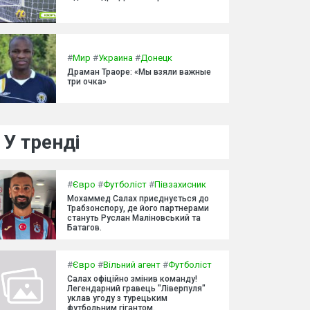
#
Мир
#
Украина
#
Донецк
Драман Траоре: «Мы взяли важные
три очка»
У тренді
#
Євро
#
Футболіст
#
Півзахисник
Мохаммед Салах приєднується до
Трабзонспору, де його партнерами
стануть Руслан Маліновський та
Батагов.
#
Євро
#
Вільний агент
#
Футболіст
Салах офіційно змінив команду!
Легендарний гравець "Ліверпуля"
уклав угоду з турецьким
футбольним гігантом.