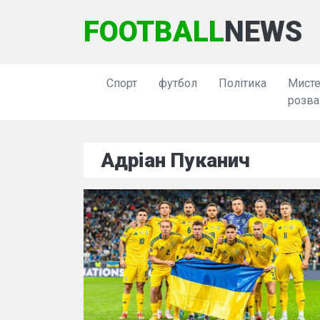
FOOTBALL
NEWS
Спорт
футбол
Політика
Мисте
розва
Адріан Пуканич