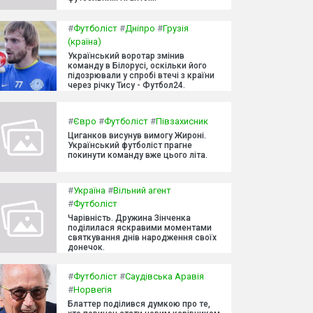
#
Футболіст
#
Дніпро
#
Грузія
(країна)
Український воротар змінив
команду в Білорусі, оскільки його
підозрювали у спробі втечі з країни
через річку Тису - Футбол24.
#
Євро
#
Футболіст
#
Півзахисник
Циганков висунув вимогу Жироні.
Український футболіст прагне
покинути команду вже цього літа.
#
Україна
#
Вільний агент
#
Футболіст
Чарівність. Дружина Зінченка
поділилася яскравими моментами
святкування днів народження своїх
донечок.
#
Футболіст
#
Саудівська Аравія
#
Норвегія
Блаттер поділився думкою про те,