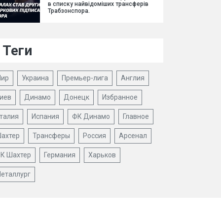
в списку найвідоміших трансферів
Трабзонспора.
Теги
ир
Украина
Премьер-лига
Англия
иев
Динамо
Донецк
Избранное
талия
Испания
ФК Динамо
Главное
ахтер
Трансферы
Россия
Арсенал
К Шахтер
Германия
Харьков
еталлург