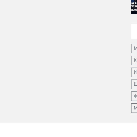
М
К
И
Ш
Ф
М