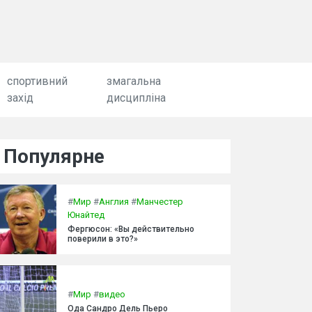
спортивний
змагальна
захід
дисципліна
Популярне
#
Мир
#
Англия
#
Манчестер
Юнайтед
Фергюсон: «Вы действительно
поверили в это?»
#
Мир
#
видео
Ода Сандро Дель Пьеро