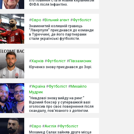
хто повинен стати новим керівником
ФІФА після Інфантіно.
#
Євро
#
Вільний агент
#
Футболіст
Знаменитий колишній гравець
"Ліверпуля" приєднався до команди
в Туреччині, де його партнерами
стали українські футболісти.
#
Харків
#
Футболіст
#
Півзахисник
Юрченко знову приєднався до Зорі.
#
Україна
#
Футболіст
#
Михайло
Мудрик
"Невдовзі знову вийду на ринг."
Відомий боксер у суперважкій вазі
оголосив про своє повернення після
скандалу, пов'язаного з допінгом.
#
Євро
#
Англія
#
Футболіст
Мохамед Салах зайняв друге місце