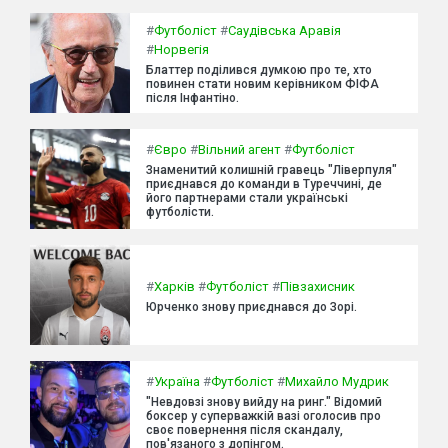
#
Футболіст
#
Саудівська Аравія
#
Норвегія
Блаттер поділився думкою про те, хто
повинен стати новим керівником ФІФА
після Інфантіно.
#
Євро
#
Вільний агент
#
Футболіст
Знаменитий колишній гравець "Ліверпуля"
приєднався до команди в Туреччині, де
його партнерами стали українські
футболісти.
#
Харків
#
Футболіст
#
Півзахисник
Юрченко знову приєднався до Зорі.
#
Україна
#
Футболіст
#
Михайло Мудрик
"Невдовзі знову вийду на ринг." Відомий
боксер у суперважкій вазі оголосив про
своє повернення після скандалу,
пов'язаного з допінгом.