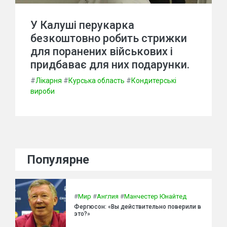
У Калуші перукарка
безкоштовно робить стрижки
для поранених військових і
придбаває для них подарунки.
#
Лікарня
#
Курська область
#
Кондитерські
вироби
Популярне
#
Мир
#
Англия
#
Манчестер Юнайтед
Фергюсон: «Вы действительно поверили в
это?»