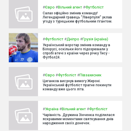
#
Євро
#
Вільний агент
#
Футболіст
Салах офіційно змінив команду!
Легендарний гравець "Ліверпуля" уклав
угоду з турецьким футбольним гігантом.
#
Футболіст
#
Дніпро
#
Грузія (країна)
Український воротар змінив команду в
Білорусі, оскільки його підозрювали у
спробі втечі з країни через річку Тису -
Футбол24.
#
Євро
#
Футболіст
#
Півзахисник
Циганков висунув вимогу Жироні.
Український футболіст прагне покинути
команду вже цього літа.
#
Україна
#
Вільний агент
#
Футболіст
Чарівність. Дружина Зінченка поділилася
яскравими моментами святкування днів
народження своїх донечок.