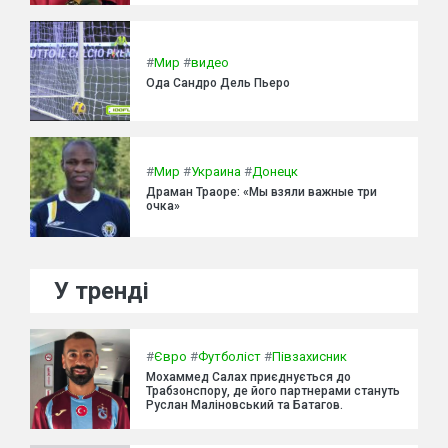
#
Мир
#
видео
Ода Сандро Дель Пьеро
#
Мир
#
Украина
#
Донецк
Драман Траоре: «Мы взяли важные три
очка»
У тренді
#
Євро
#
Футболіст
#
Півзахисник
Мохаммед Салах приєднується до
Трабзонспору, де його партнерами стануть
Руслан Маліновський та Батагов.