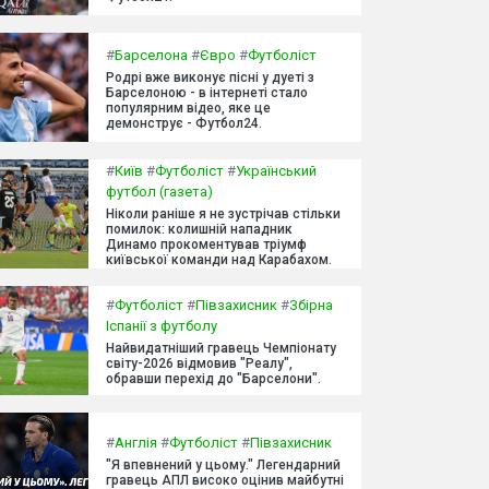
#
Барселона
#
Євро
#
Футболіст
Родрі вже виконує пісні у дуеті з
Барселоною - в інтернеті стало
популярним відео, яке це
демонструє - Футбол24.
#
Київ
#
Футболіст
#
Український
футбол (газета)
Ніколи раніше я не зустрічав стільки
помилок: колишній нападник
Динамо прокоментував тріумф
київської команди над Карабахом.
#
Футболіст
#
Півзахисник
#
Збірна
Іспанії з футболу
Найвидатніший гравець Чемпіонату
світу-2026 відмовив "Реалу",
обравши перехід до "Барселони".
#
Англія
#
Футболіст
#
Півзахисник
"Я впевнений у цьому." Легендарний
гравець АПЛ високо оцінив майбутні