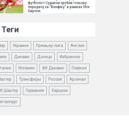
футболіст Судаков зробив гольову
передачу за "Бенфіку" в рамках Ліги
Європи.
Теги
ир
Украина
Премьер-лига
Англия
иев
Динамо
Донецк
Избранное
талия
Испания
ФК Динамо
Главное
ахтер
Трансферы
Россия
Арсенал
К Шахтер
Германия
Харьков
еталлург