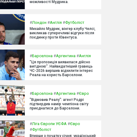
можливості Мудрика.
#
Лондон
#
Англія
#
Футболіст
Михайло Мудрик, вінгер клубу Челсі,
викликав суперечливі відгуки після
поєдинку проти Ювентуса.
#
Барселона
#
Аргентина
#
Англія
"Ця пропозиція виявилася дійсно
вигідною". Найвидатніший гравець
ЧС-2026 вирішив відхилити інтерес
Реала на користь Барселони.
#
Барселона
#
Аргентина
#
Євро
"Відмовив Реалу": агент Родрі
підтвердив намір чемпіона світу
приєднатися до Барселони.
#
Ліга Європи УЄФА
#
Євро
#
Футболіст
Вперше з початку січня: український