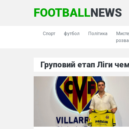
FOOTBALL
NEWS
Спорт
футбол
Політика
Мисте
розва
Груповий етап Ліги че