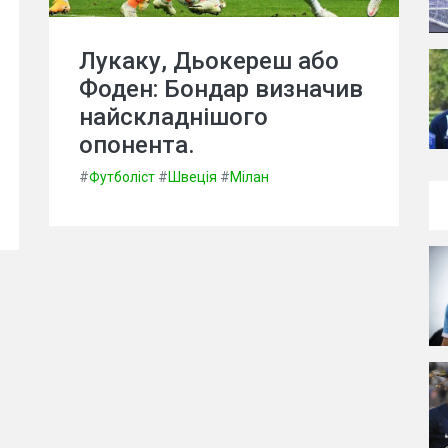
Лукаку, Дьокереш або
Фоден: Бондар визначив
найскладнішого
опонента.
#
Футболіст
#
Швеція
#
Мілан