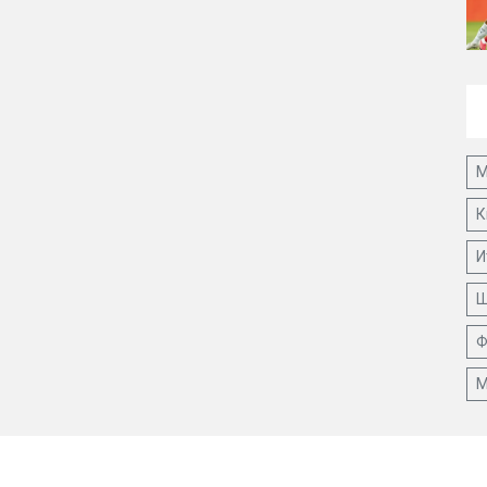
М
К
И
Ш
Ф
М