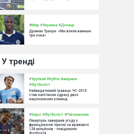
#
Мир
#
Украина
#
Донецк
Драман Траоре: «Мы взяли важные
три очка»
У тренді
#
Уругвай
#
Кубок Америки
#
Футболіст
Найвидатніший гравець ЧС-2010
став капітаном одразу двох
національних команд.
#
Євро
#
Футболіст
#
Півзахисник
Ліверпуль завершив угоду з
французькою зіркою за вражаючі
128 мільйонів - повідомляє
Футбол24.