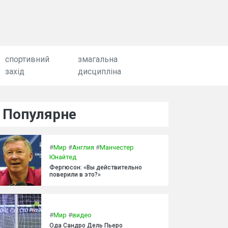
спортивний
змагальна
захід
дисципліна
Популярне
#
Мир
#
Англия
#
Манчестер
Юнайтед
Фергюсон: «Вы действительно
поверили в это?»
#
Мир
#
видео
Ода Сандро Дель Пьеро