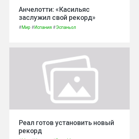
Анчелотти: «Касильяс
заслужил свой рекорд»
#
Мир
#
Испания
#
Эспаньол
Реал готов установить новый
рекорд