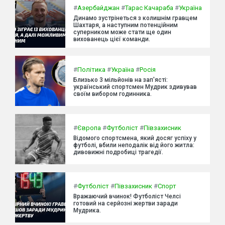
#
Азербайджан
#
Тарас Качараба
#
Україна
Динамо зустрінеться з колишнім гравцем
Шахтаря, а наступним потенційним
суперником може стати ще один
вихованець цієї команди.
#
Політика
#
Україна
#
Росія
Близько 3 мільйонів на зап'ясті:
український спортсмен Мудрик здивував
своїм вибором годинника.
#
Європа
#
Футболіст
#
Півзахисник
Відомого спортсмена, який досяг успіху у
футболі, вбили неподалік від його житла:
дивовижні подробиці трагедії.
#
Футболіст
#
Півзахисник
#
Спорт
Вражаючий вчинок! Футболіст Челсі
готовий на серйозні жертви заради
Мудрика.