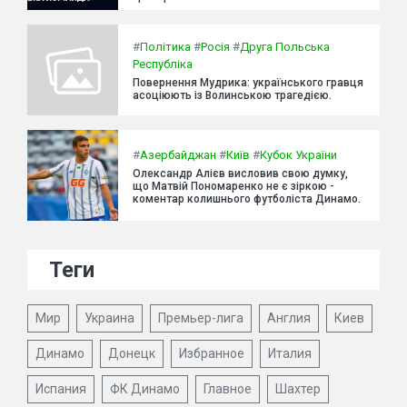
#
Політика
#
Росія
#
Друга Польська
Республіка
Повернення Мудрика: українського гравця
асоціюють із Волинською трагедією.
#
Азербайджан
#
Київ
#
Кубок України
Олександр Алієв висловив свою думку,
що Матвій Пономаренко не є зіркою -
коментар колишнього футболіста Динамо.
Теги
Мир
Украина
Премьер-лига
Англия
Киев
Динамо
Донецк
Избранное
Италия
Испания
ФК Динамо
Главное
Шахтер