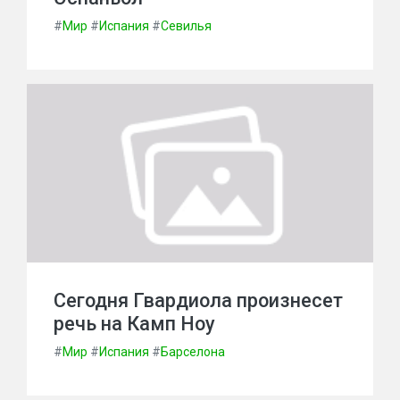
#
Мир
#
Испания
#
Севилья
Сегодня Гвардиола произнесет
речь на Камп Ноу
#
Мир
#
Испания
#
Барселона