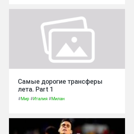
Самые дорогие трансферы
лета. Part 1
#
Мир
#
Италия
#
Милан