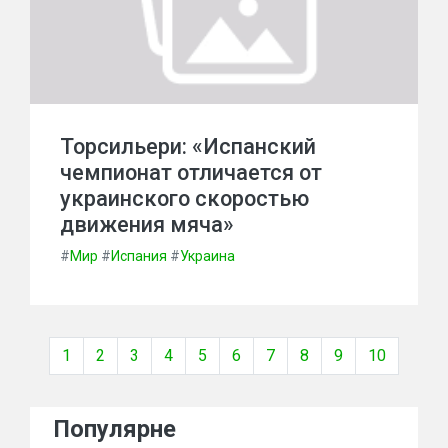
Торсильери: «Испанский
чемпионат отличается от
украинского скоростью
движения мяча»
#
Мир
#
Испания
#
Украина
1
2
3
4
5
6
7
8
9
10
Популярне