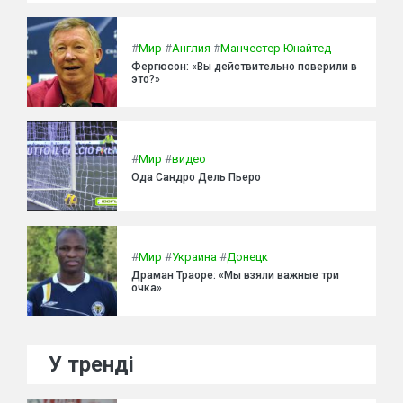
#
Мир
#
Англия
#
Манчестер Юнайтед
Фергюсон: «Вы действительно поверили в
это?»
#
Мир
#
видео
Ода Сандро Дель Пьеро
#
Мир
#
Украина
#
Донецк
Драман Траоре: «Мы взяли важные три
очка»
У тренді