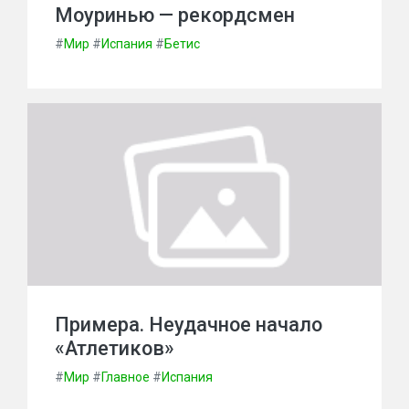
Моуринью — рекордсмен
#
Мир
#
Испания
#
Бетис
Примера. Неудачное начало
«Атлетиков»
#
Мир
#
Главное
#
Испания