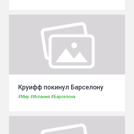
Круифф покинул Барселону
#
Мир
#
Испания
#
Барселона