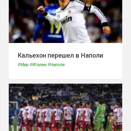
Кальехон перешел в Наполи
#
Мир
#
Италия
#
Наполи