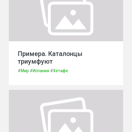
Примера. Каталонцы
триумфуют
#
Мир
#
Испания
#
Хетафе