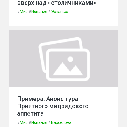
вверх над «столичниками»
#
Мир
#
Испания
#
Эспаньол
Примера. Анонс тура.
Приятного мадридского
аппетита
#
Мир
#
Испания
#
Барселона