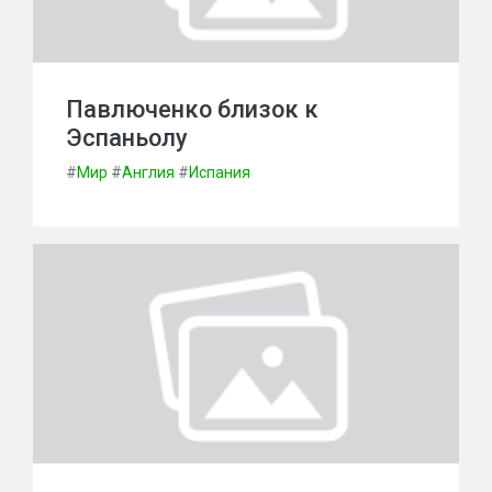
Павлюченко близок к
Эспаньолу
#
Мир
#
Англия
#
Испания