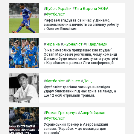
#
Кубок України
#
Ліга Європи УЄФА
#
Футболіст
Раффаел згадував свій час у Динамо,
висловлюючи вдячність за спільну роботу
з Олегом Блохіним.
#
Україна
#
Журналіст
#
Нідерланди
"Яка символіка прикрашає їхні груди?"
Остап Маркевич роз'яснив, чому команді
Динамо буде нелегко виступити у зустрічі
з Карабахом в рамках Ліги конференцій.
#
Футболіст
#
Бізнес
#
Дощ
Футболіст трагічно загинув внаслідок
удару блискавки під час гри в Таїланді, а
ще 12 осіб отримали травми.
#
Роман Григорчук
#
Азербайджан
#
Футболіст
Український тренер в Азербайджані
заявив: "Карабах – це команда для
тренерів".