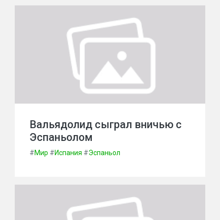
Вальядолид сыграл вничью с
Эспаньолом
#
Мир
#
Испания
#
Эспаньол