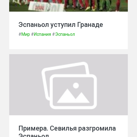
Эспаньол уступил Гранаде
#
Мир
#
Испания
#
Эспаньол
Примера. Севилья разгромила
Эспаньол