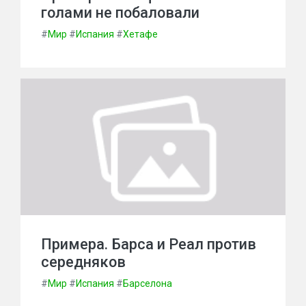
голами не побаловали
#
Мир
#
Испания
#
Хетафе
Примера. Барса и Реал против
середняков
#
Мир
#
Испания
#
Барселона