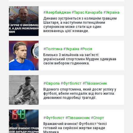
#
Азербайджан
#
Тарас Качараба
#
Україна
Динамо зустрінеться з колишнім гравцем
Шахтаря, а наступним потенційним
суперником може стати ще один
вихованець цієї команди.
#
Політика
#
Україна
#
Росія
Близько 3 мільйонів на зап'ясті:
український спортсмен Мудрик здивував
своїм вибором годинника.
#
Європа
#
Футболіст
#
Півзахисник
Відомого спортсмена, який досяг успіху у
футболі, вбили неподалік від його житла:
дивовижні подробиці трагедії.
#
Футболіст
#
Півзахисник
#
Спорт
Вражаючий вчинок! Футболіст Челсі
готовий на серйозні жертви заради
Мудрика.