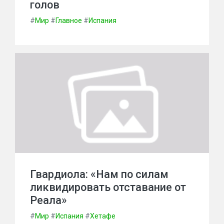
голов
#
Мир
#
Главное
#
Испания
Гвардиола: «Нам по силам
ликвидировать отставание от
Реала»
#
Мир
#
Испания
#
Хетафе