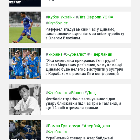
#
Кубок України
#
Ліга Європи УЄФА
#
Футболіст
Раффаел згадував свій час у Динамо,
висловлюючи вдячність за спільну роботу
з Олегом Блохіним.
#
Україна
#
Журналіст
#
Нідерланди
"Яка символіка прикрашає їхні груди?"
Остап Маркевич роз'яснив, чому команді
Динамо буде нелегко виступити у зустрічі
з Карабахом в рамках Ліги конференцій.
#
Футболіст
#
Бізнес
#
Дощ
Футболіст трагічно загинув внаслідок
удару блискавки під час гри в Таїланді, а
ще 12 осіб отримали травми.
#
Роман Григорчук
#
Азербайджан
#
Футболіст
Український тренер в Азербайджані