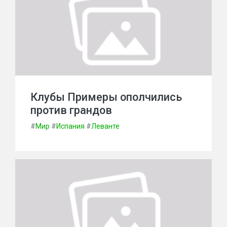
Клубы Примеры ополчились
против грандов
#
Мир
#
Испания
#
Леванте