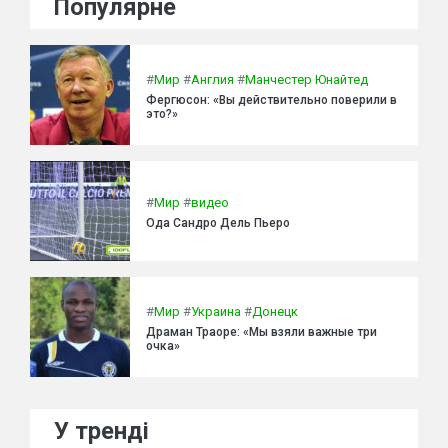
Популярне
#
Мир
#
Англия
#
Манчестер Юнайтед
Фергюсон: «Вы действительно поверили в
это?»
#
Мир
#
видео
Ода Сандро Дель Пьеро
#
Мир
#
Украина
#
Донецк
Драман Траоре: «Мы взяли важные три
очка»
У тренді