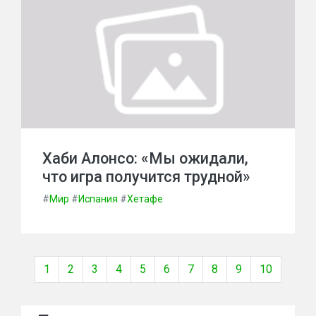
Хаби Алонсо: «Мы ожидали,
что игра получится трудной»
#
Мир
#
Испания
#
Хетафе
1
2
3
4
5
6
7
8
9
10