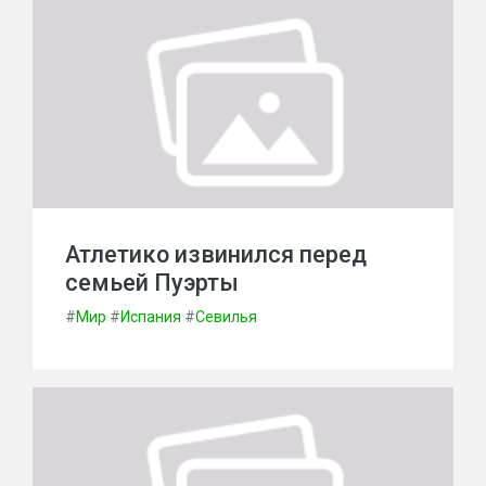
Атлетико извинился перед
семьей Пуэрты
#
Мир
#
Испания
#
Севилья