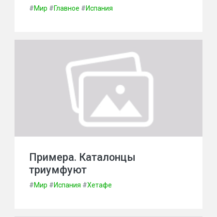
#
Мир
#
Главное
#
Испания
Примера. Каталонцы
триумфуют
#
Мир
#
Испания
#
Хетафе