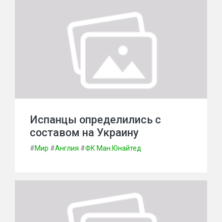
Испанцы определились с
составом на Украину
#
Мир
#
Англия
#
ФК Ман.Юнайтед