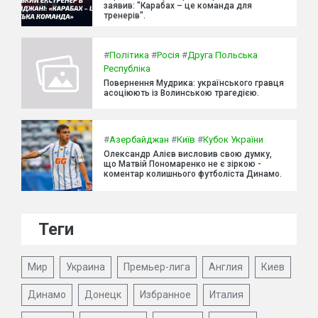
заявив: "Карабах – це команда для
тренерів".
#
Політика
#
Росія
#
Друга Польська
Республіка
Повернення Мудрика: українського гравця
асоціюють із Волинською трагедією.
#
Азербайджан
#
Київ
#
Кубок України
Олександр Алієв висловив свою думку,
що Матвій Пономаренко не є зіркою -
коментар колишнього футболіста Динамо.
Теги
Мир
Украина
Премьер-лига
Англия
Киев
Динамо
Донецк
Избранное
Италия