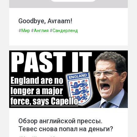
Goodbye, Avraam!
#
Мир
#
Англия
#
Сандерленд
Обзор английской прессы.
Тевес снова попал на деньги?