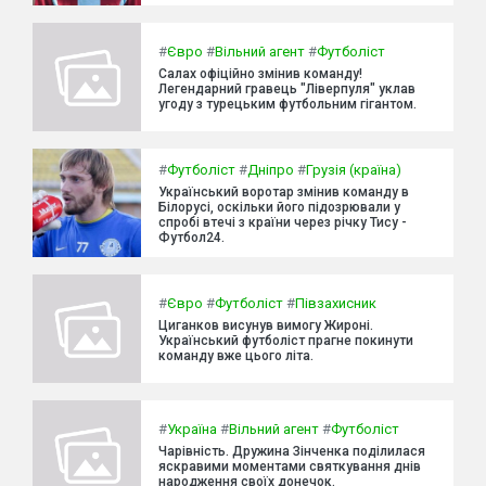
#
Євро
#
Вільний агент
#
Футболіст
Салах офіційно змінив команду!
Легендарний гравець "Ліверпуля" уклав
угоду з турецьким футбольним гігантом.
#
Футболіст
#
Дніпро
#
Грузія (країна)
Український воротар змінив команду в
Білорусі, оскільки його підозрювали у
спробі втечі з країни через річку Тису -
Футбол24.
#
Євро
#
Футболіст
#
Півзахисник
Циганков висунув вимогу Жироні.
Український футболіст прагне покинути
команду вже цього літа.
#
Україна
#
Вільний агент
#
Футболіст
Чарівність. Дружина Зінченка поділилася
яскравими моментами святкування днів
народження своїх донечок.