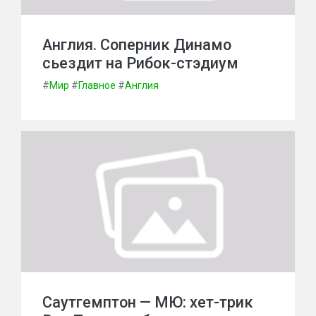
Англия. Соперник Динамо
сьездит на Рибок-стэдиум
#
Мир
#
Главное
#
Англия
Саутгемптон — МЮ: хет-трик