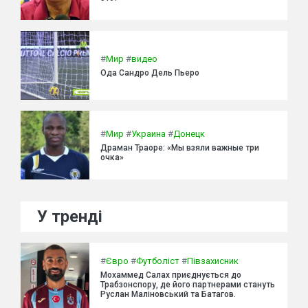
#
Мир
#
видео
Ода Сандро Дель Пьеро
#
Мир
#
Украина
#
Донецк
Драман Траоре: «Мы взяли важные три
очка»
У тренді
#
Євро
#
Футболіст
#
Півзахисник
Мохаммед Салах приєднується до
Трабзонспору, де його партнерами стануть
Руслан Маліновський та Батагов.