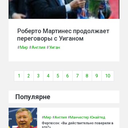
Роберто Мартинес продолжает
переговоры с Уиганом
#
Мир
#
Англия
#
Уиган
1
2
3
4
5
6
7
8
9
10
Популярне
#
Мир
#
Англия
#
Манчестер Юнайтед
Фергюсон: «Вы действительно поверили в
это?»