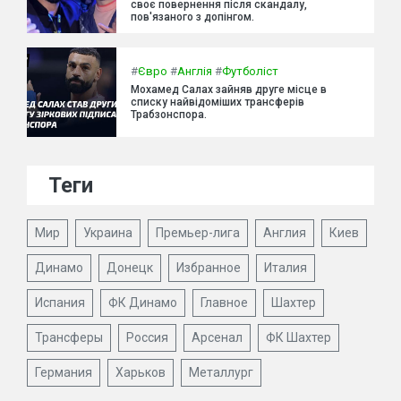
своє повернення після скандалу,
пов'язаного з допінгом.
#
Євро
#
Англія
#
Футболіст
Мохамед Салах зайняв друге місце в
списку найвідоміших трансферів
Трабзонспора.
Теги
Мир
Украина
Премьер-лига
Англия
Киев
Динамо
Донецк
Избранное
Италия
Испания
ФК Динамо
Главное
Шахтер
Трансферы
Россия
Арсенал
ФК Шахтер
Германия
Харьков
Металлург