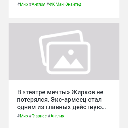
#
Мир
#
Англия
#
ФК Ман.Юнайтед
В «театре мечты» Жирков не
потерялся. Экс-армеец стал
одним из главных действую…
#
Мир
#
Главное
#
Англия