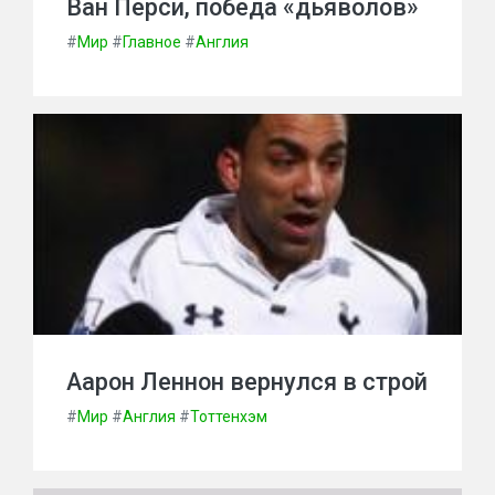
Ван Перси, победа «дьяволов»
#
Мир
#
Главное
#
Англия
Аарон Леннон вернулся в строй
#
Мир
#
Англия
#
Тоттенхэм