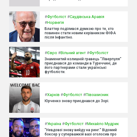
#
Футболіст
#
Саудівська Аравія
#
Норвегія
Блаттер поділився думкою про те, хто
повинен стати новим керівником ФІФА
після Інфантіно.
#
Євро
#
Вільний агент
#
Футболіст
Знаменитий колишній гравець "Ліверпуля"
приєднався до команди в Туреччині, де
його партнерами стали українські
футболісти.
#
Харків
#
Футболіст
#
Півзахисник
Юрченко знову приєднався до Зорі.
#
Україна
#
Футболіст
#
Михайло Мудрик
"Невдовзі знову вийду на ринг." Відомий
боксер у суперважкій вазі оголосив про