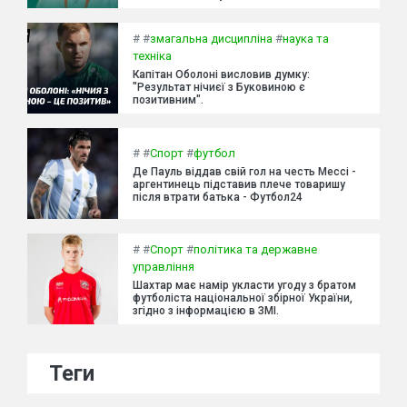
#
#
змагальна дисципліна
#
наука та
техніка
Капітан Оболоні висловив думку:
"Результат нічиєї з Буковиною є
позитивним".
#
#
Спорт
#
футбол
Де Пауль віддав свій гол на честь Мессі -
аргентинець підставив плече товаришу
після втрати батька - Футбол24
#
#
Спорт
#
політика та державне
управління
Шахтар має намір укласти угоду з братом
футболіста національної збірної України,
згідно з інформацією в ЗМІ.
Теги