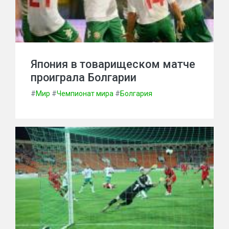
Япония в товарищеском матче
проиграла Болгарии
#
Мир
#
Чемпионат мира
#
Болгария