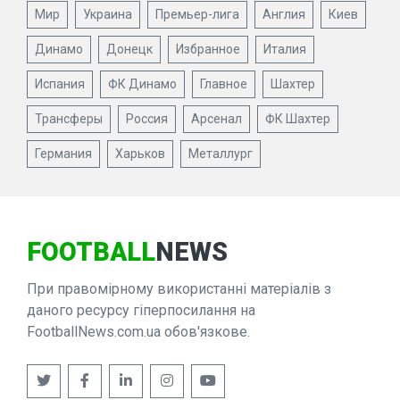
Мир
Украина
Премьер-лига
Англия
Киев
Динамо
Донецк
Избранное
Италия
Испания
ФК Динамо
Главное
Шахтер
Трансферы
Россия
Арсенал
ФК Шахтер
Германия
Харьков
Металлург
FOOTBALL
NEWS
При правомірному використанні матеріалів з
даного ресурсу гіперпосилання на
FootballNews.com.ua обов'язкове.