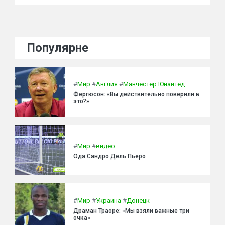
Популярне
#
Мир
#
Англия
#
Манчестер Юнайтед
Фергюсон: «Вы действительно поверили в
это?»
#
Мир
#
видео
Ода Сандро Дель Пьеро
#
Мир
#
Украина
#
Донецк
Драман Траоре: «Мы взяли важные три
очка»