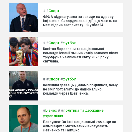
#
#
Спорт
ФІФА відреагувала на закиди на адресу
Інфантіно: Скоординовані дії, що мають на
меті підрив авторитету - Футбол24.
#
#
Спорт
#
футбол
Капітан Барселони та національної
команди Іспанії змінив колір волосся після
тріумфу на чемпіонаті світу 2026 року --
світлина.
#
#
Спорт
#
футбол
Колишній гравець Динамо поділився, чому
не зміг потрапити до національної
команди через Шевченка.
#
Бізнес
#
#
політика та державне
управління
Павлушко: За інші національні команди на
олімпіадах з математики виступають
Левченко та Галушко.