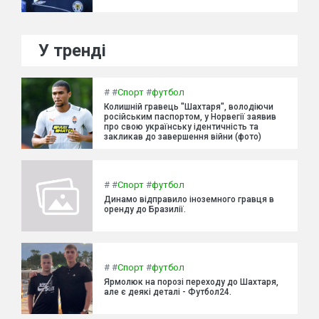
У тренді
#
#
Спорт
#
футбол
Колишній гравець "Шахтаря", володіючи
російським паспортом, у Норвегії заявив
про свою українську ідентичність та
закликав до завершення війни (фото)
#
#
Спорт
#
футбол
Динамо відправило іноземного гравця в
оренду до Бразилії.
#
#
Спорт
#
футбол
Ярмолюк на порозі переходу до Шахтаря,
але є деякі деталі - Футбол24.