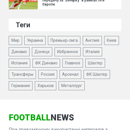
передачу за "Бенфіку" в рамках Ліги
Європи.
Теги
Мир
Украина
Премьер-лига
Англия
Киев
Динамо
Донецк
Избранное
Италия
Испания
ФК Динамо
Главное
Шахтер
Трансферы
Россия
Арсенал
ФК Шахтер
Германия
Харьков
Металлург
FOOTBALL
NEWS
При правомірному використанні матеріалів з