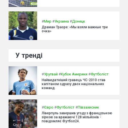
#
Мир
#
Украина
#
Донецк
Драман Траоре: «Мы взяли важные три
очка»
У тренді
#
Уругвай
#
Кубок Америки
#
Футболіст
Найвидатніший гравець ЧС-2010 став
капітаном одразу двох національних
команд.
#
Євро
#
Футболіст
#
Півзахисник
Ліверпуль завершив угоду з французькою
зіркою за вражаючі 128 мільйонів -
повідомляє Футбол24.