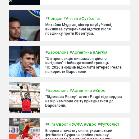
#
Лондон
#
Англія
#
Футболіст
Михайло Мудрик, вінгер клубу Челсі,
викликав суперечливі відгуки після
поєдинку проти Ювентуса.
#
Барселона
#
Аргентина
#
Англія
"Ця пропозиція виявилася дійсно
вигідною". Найвидатніший гравець
ЧС-2026 вирішив відхилити інтерес Реала
на користь Барселони.
#
Барселона
#
Аргентина
#
Євро
"Відмовив Реалу": агент Родрі підтвердив
намір чемпіона світу приєднатися до
Барселони.
#
Ліга Європи УЄФА
#
Євро
#
Футболіст
Вперше з початку січня: український
футболіст Судаков зробив гольову