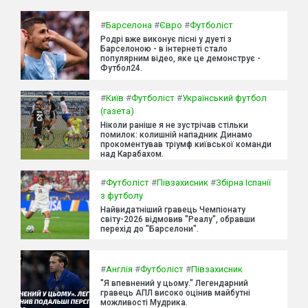
#
Барселона
#
Євро
#
Футболіст
Родрі вже виконує пісні у дуеті з
Барселоною - в інтернеті стало
популярним відео, яке це демонструє -
Футбол24.
#
Київ
#
Футболіст
#
Український футбол
(газета)
Ніколи раніше я не зустрічав стільки
помилок: колишній нападник Динамо
прокоментував тріумф київської команди
над Карабахом.
#
Футболіст
#
Півзахисник
#
Збірна Іспанії
з футболу
Найвидатніший гравець Чемпіонату
світу-2026 відмовив "Реалу", обравши
перехід до "Барселони".
#
Англія
#
Футболіст
#
Півзахисник
"Я впевнений у цьому." Легендарний
гравець АПЛ високо оцінив майбутні
можливості Мудрика.