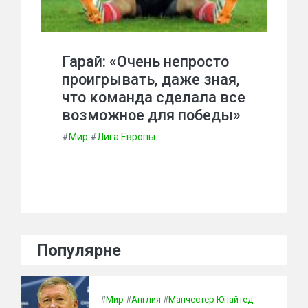
Гарай: «Очень непросто
проигрывать, даже зная,
что команда сделала все
возможное для победы»
#
Мир
#
Лига Европы
Популярне
#
Мир
#
Англия
#
Манчестер Юнайтед