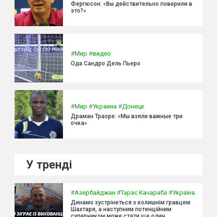
Фергюсон: «Вы действительно поверили в
это?»
#
Мир
#
видео
Ода Сандро Дель Пьеро
#
Мир
#
Украина
#
Донецк
Драман Траоре: «Мы взяли важные три
очка»
У тренді
#
Азербайджан
#
Тарас Качараба
#
Україна
Динамо зустрінеться з колишнім гравцем
Шахтаря, а наступним потенційним
суперником може стати ще один