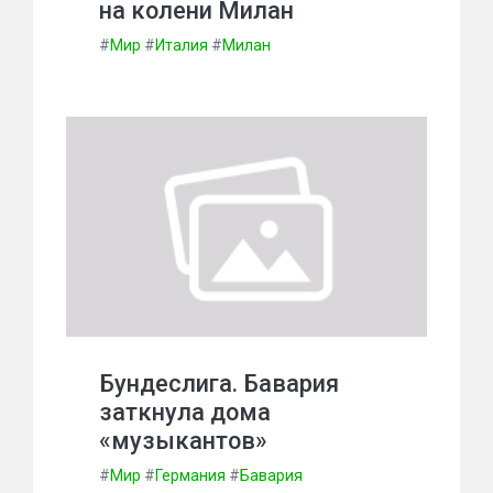
на колени Милан
#
Мир
#
Италия
#
Милан
Бундеслига. Бавария
заткнула дома
«музыкантов»
#
Мир
#
Германия
#
Бавария