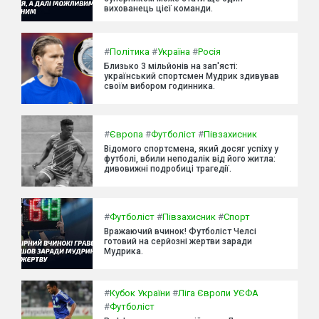
вихованець цієї команди.
#
Політика
#
Україна
#
Росія
Близько 3 мільйонів на зап'ясті:
український спортсмен Мудрик здивував
своїм вибором годинника.
#
Європа
#
Футболіст
#
Півзахисник
Відомого спортсмена, який досяг успіху у
футболі, вбили неподалік від його житла:
дивовижні подробиці трагедії.
#
Футболіст
#
Півзахисник
#
Спорт
Вражаючий вчинок! Футболіст Челсі
готовий на серйозні жертви заради
Мудрика.
#
Кубок України
#
Ліга Європи УЄФА
#
Футболіст