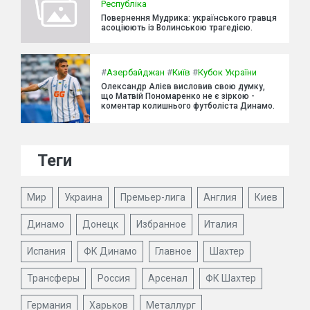
Республіка
Повернення Мудрика: українського гравця
асоціюють із Волинською трагедією.
#
Азербайджан
#
Київ
#
Кубок України
Олександр Алієв висловив свою думку,
що Матвій Пономаренко не є зіркою -
коментар колишнього футболіста Динамо.
Теги
Мир
Украина
Премьер-лига
Англия
Киев
Динамо
Донецк
Избранное
Италия
Испания
ФК Динамо
Главное
Шахтер
Трансферы
Россия
Арсенал
ФК Шахтер
Германия
Харьков
Металлург