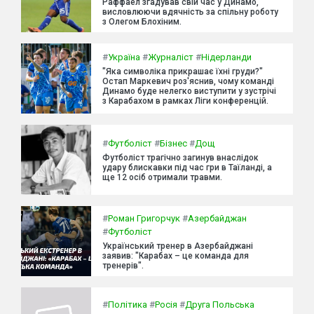
Раффаел згадував свій час у Динамо,
висловлюючи вдячність за спільну роботу
з Олегом Блохіним.
#
Україна
#
Журналіст
#
Нідерланди
"Яка символіка прикрашає їхні груди?"
Остап Маркевич роз'яснив, чому команді
Динамо буде нелегко виступити у зустрічі
з Карабахом в рамках Ліги конференцій.
#
Футболіст
#
Бізнес
#
Дощ
Футболіст трагічно загинув внаслідок
удару блискавки під час гри в Таїланді, а
ще 12 осіб отримали травми.
#
Роман Григорчук
#
Азербайджан
#
Футболіст
Український тренер в Азербайджані
заявив: "Карабах – це команда для
тренерів".
#
Політика
#
Росія
#
Друга Польська