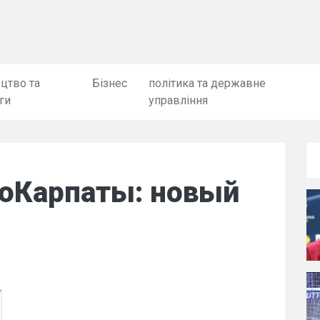
цтво та
Бізнес
політика та державне
ги
управління
оКарпаты: новый