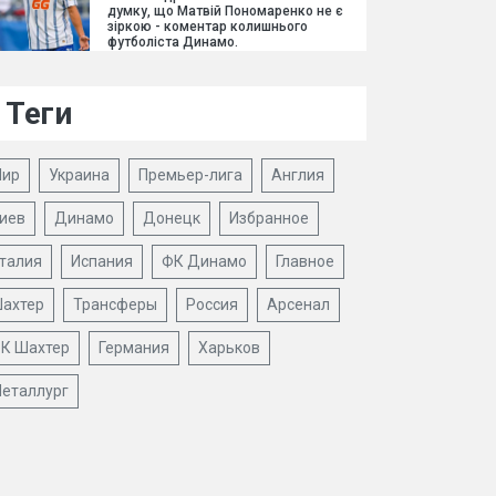
думку, що Матвій Пономаренко не є
зіркою - коментар колишнього
футболіста Динамо.
Теги
ир
Украина
Премьер-лига
Англия
иев
Динамо
Донецк
Избранное
талия
Испания
ФК Динамо
Главное
ахтер
Трансферы
Россия
Арсенал
К Шахтер
Германия
Харьков
еталлург