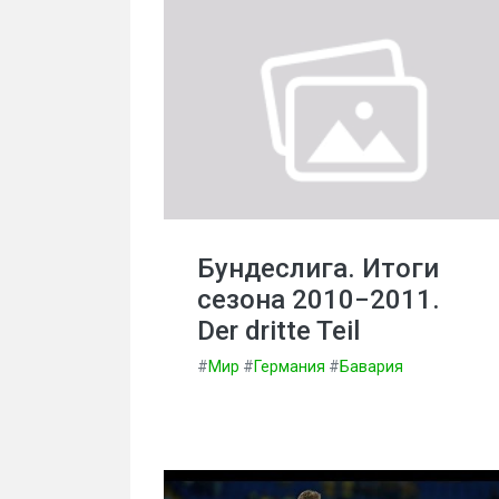
Бундеслига. Итоги
сезона 2010−2011.
Der dritte Teil
#
Мир
#
Германия
#
Бавария