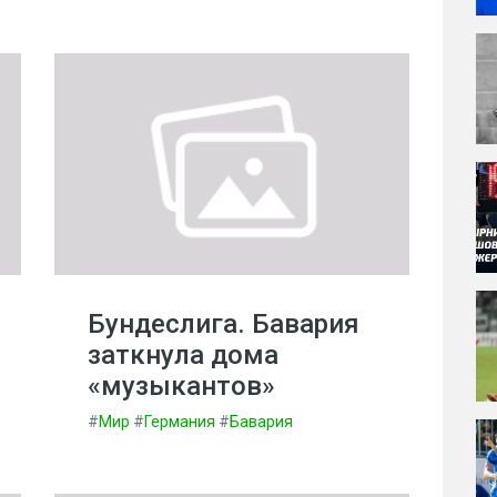
Бундеслига. Бавария
заткнула дома
«музыкантов»
#
Мир
#
Германия
#
Бавария