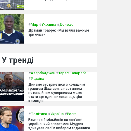
#
Мир
#
Украина
#
Донецк
Драман Траоре: «Мы взяли важные
три очка»
У тренді
#
Азербайджан
#
Тарас Качараба
#
Україна
Динамо зустрінеться з колишнім
гравцем Шахтаря, а наступним
потенційним суперником може
стати ще один вихованець цієї
команди.
#
Політика
#
Україна
#
Росія
Близько 3 мільйонів на зап'ясті:
український спортсмен Мудрик
здивував своїм вибором годинника.