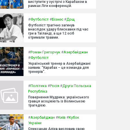
виступити у зустрічі з Карабахом в
рамках Ліги конференцій.
#
Футболіст
#
Бізнес
#
Дощ
Футболіст трагічно загинув
внаслідок удару блискавки під час
гри в Таїланді, а ще 12 осіб
отримали травми.
#
Роман Григорчук
#
Азербайджан
#
Футболіст
Український тренер в Азербайджані
заявив: "Карабах – це команда для
тренерів".
#
Політика
#
Росія
#
Друга Польська
Республіка
Повернення Мудрика: українського
гравця асоціюють із Волинською
трагедією.
#
Азербайджан
#
Київ
#
Кубок
України
Олександр Алієв висловив свою