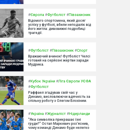
#
Європа
#
Футболіст
#
Півзахисник
Відомого спортсмена, який досяг
успіху у футболі, вбили неподалік від
його житла: дивовижні подробиці
трагедії.
#
Футболіст
#
Півзахисник
#
Спорт
Вражаючий вчинок! Футболіст Челсі
готовий на серйозні жертви заради
Мудрика.
#
Кубок України
#
Ліга Європи УЄФА
#
Футболіст
Раффаел згадував свій час у
Динамо, висловлюючи вдячність за
спільну роботу з Олегом Блохіним.
#
Україна
#
Журналіст
#
Нідерланди
"Яка символіка прикрашає їхні
груди?" Остап Маркевич роз'яснив,
чому команді Динамо буде нелегко