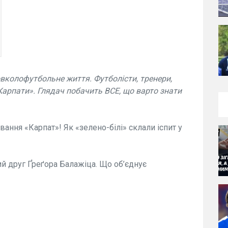
вколофутбольне життя. Футболісти, тренери,
оКарпати». Глядач побачить ВСЕ, що варто знати
вання «Карпат»! Як «зелено-білі» склали іспит у
ий друг Ґреґора Балажіца. Що об’єднує