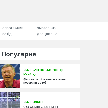
спортивний
змагальна
захід
дисципліна
Популярне
#
Мир
#
Англия
#
Манчестер
Юнайтед
Фергюсон: «Вы действительно
поверили в это?»
#
Мир
#
видео
Ода Сандро Дель Пьеро