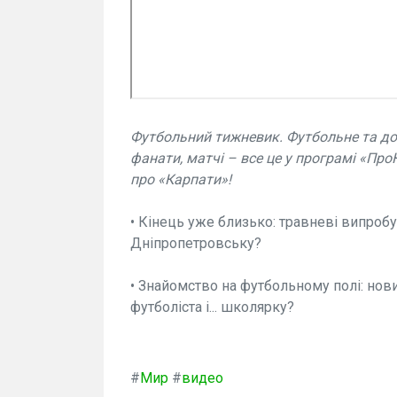
Футбольний тижневик. Футбольне та до
фанати, матчі – все це у програмі «Пр
про «Карпати»!
• Кінець уже близько: травневі випробу
Дніпропетровську?
• Знайомство на футбольному полі: нов
футболіста і... школярку?
#
Мир
#
видео