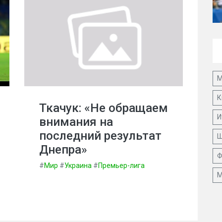
М
К
Ткачук: «Не обращаем
И
внимания на
последний результат
Ш
Днепра»
Ф
#
Мир
#
Украина
#
Премьер-лига
М