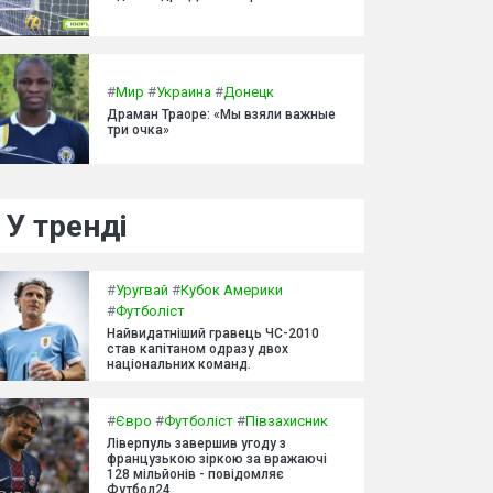
#
Мир
#
Украина
#
Донецк
Драман Траоре: «Мы взяли важные
три очка»
У тренді
#
Уругвай
#
Кубок Америки
#
Футболіст
Найвидатніший гравець ЧС-2010
став капітаном одразу двох
національних команд.
#
Євро
#
Футболіст
#
Півзахисник
Ліверпуль завершив угоду з
французькою зіркою за вражаючі
128 мільйонів - повідомляє
Футбол24.