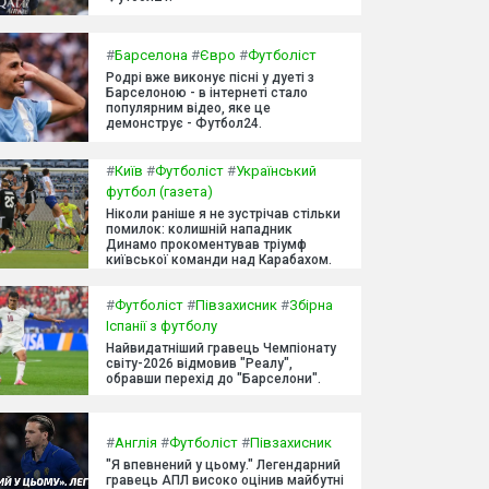
#
Барселона
#
Євро
#
Футболіст
Родрі вже виконує пісні у дуеті з
Барселоною - в інтернеті стало
популярним відео, яке це
демонструє - Футбол24.
#
Київ
#
Футболіст
#
Український
футбол (газета)
Ніколи раніше я не зустрічав стільки
помилок: колишній нападник
Динамо прокоментував тріумф
київської команди над Карабахом.
#
Футболіст
#
Півзахисник
#
Збірна
Іспанії з футболу
Найвидатніший гравець Чемпіонату
світу-2026 відмовив "Реалу",
обравши перехід до "Барселони".
#
Англія
#
Футболіст
#
Півзахисник
"Я впевнений у цьому." Легендарний
гравець АПЛ високо оцінив майбутні