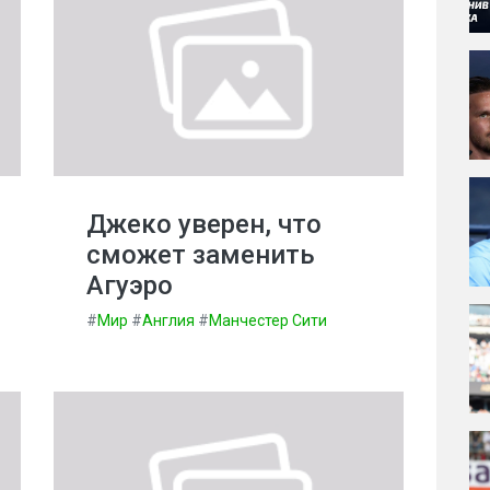
Джеко уверен, что
сможет заменить
Агуэро
#
Мир
#
Англия
#
Манчестер Сити