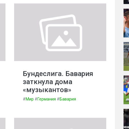
Бундеслига. Бавария
заткнула дома
«музыкантов»
#
Мир
#
Германия
#
Бавария