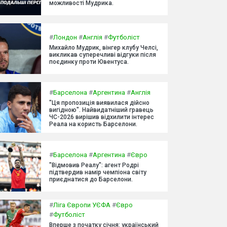
можливості Мудрика.
#
Лондон
#
Англія
#
Футболіст
Михайло Мудрик, вінгер клубу Челсі,
викликав суперечливі відгуки після
поєдинку проти Ювентуса.
#
Барселона
#
Аргентина
#
Англія
"Ця пропозиція виявилася дійсно
вигідною". Найвидатніший гравець
ЧС-2026 вирішив відхилити інтерес
Реала на користь Барселони.
#
Барселона
#
Аргентина
#
Євро
"Відмовив Реалу": агент Родрі
підтвердив намір чемпіона світу
приєднатися до Барселони.
#
Ліга Європи УЄФА
#
Євро
#
Футболіст
Вперше з початку січня: український