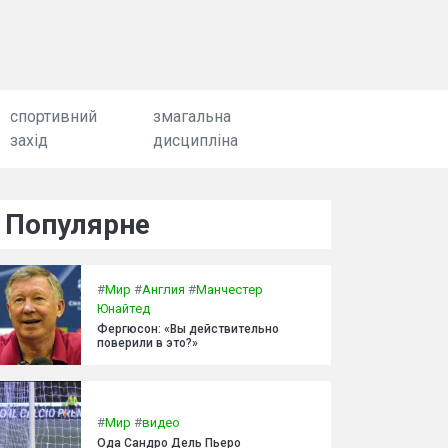
спортивний
змагальна
захід
дисципліна
Популярне
#
Мир
#
Англия
#
Манчестер
Юнайтед
Фергюсон: «Вы действительно
поверили в это?»
#
Мир
#
видео
Ода Сандро Дель Пьеро