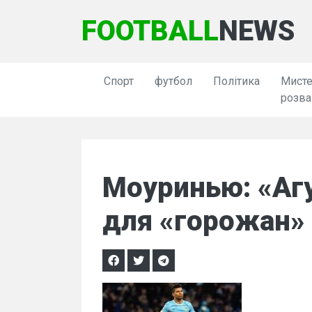
FOOTBALL
NEWS
Спорт
футбол
Політика
Мисте
розва
Моуринью: «Агу
для «горожан»