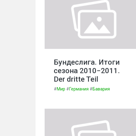
Бундеслига. Итоги
сезона 2010−2011.
Der dritte Teil
#
Мир
#
Германия
#
Бавария