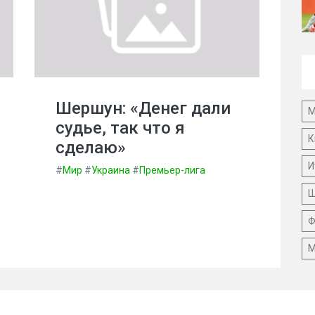
Шершун: «Денег дали
М
судье, так что я
К
сделаю»
И
#
Мир
#
Украина
#
Премьер-лига
Ш
Ф
М