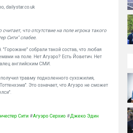
, dailystar.co.uk
считает, что отсутствие на поле игрока такого
ер Сити" слабее.
. "Горожане" собрали такой состав, что любая
емами на поле. Нет Агуэро? Есть Йоветич. Нет
угалец английским СМИ.
 получил травму подколенного сухожилия,
оттенхэма". Это означает, что Агуэро не сможет
лси".
нчестер Сити
#
Агуэро Серхио
#
Джеко Эдин