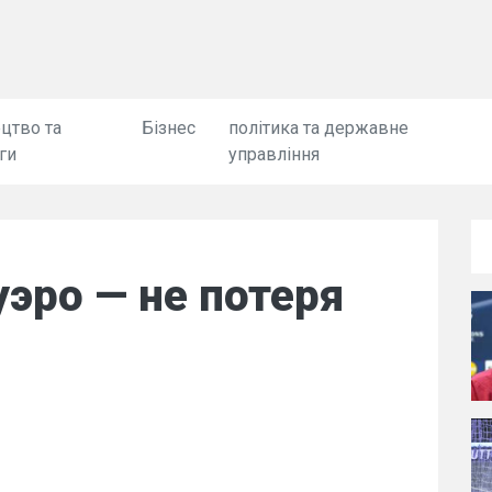
цтво та
Бізнес
політика та державне
ги
управління
эро — не потеря