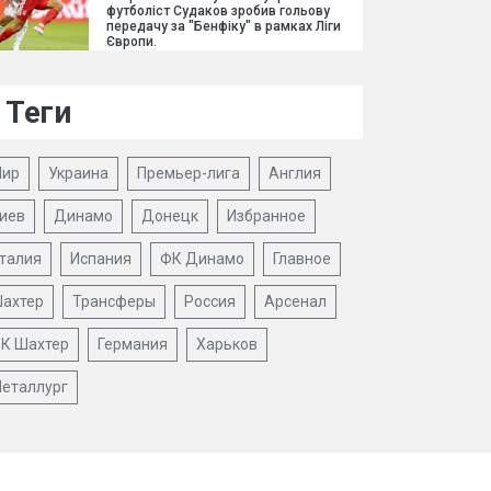
футболіст Судаков зробив гольову
передачу за "Бенфіку" в рамках Ліги
Європи.
Теги
ир
Украина
Премьер-лига
Англия
иев
Динамо
Донецк
Избранное
талия
Испания
ФК Динамо
Главное
ахтер
Трансферы
Россия
Арсенал
К Шахтер
Германия
Харьков
еталлург