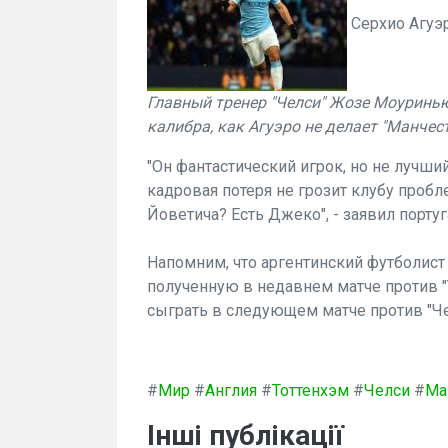
Серхио Агуэро
Главный тренер "Челси" Жозе Моуринью 
калибра, как Агуэро не делает "Манчест
"Он фантастический игрок, но не лучший
кадровая потеря не грозит клубу пробл
Йоветича? Есть Джеко", - заявил порт
Напомним, что аргентинский футболист
полученную в недавнем матче против "Т
сыграть в следующем матче против "Че
#
Мир
#
Англия
#
Тоттенхэм
#
Челси
#
Ма
Інші публікації