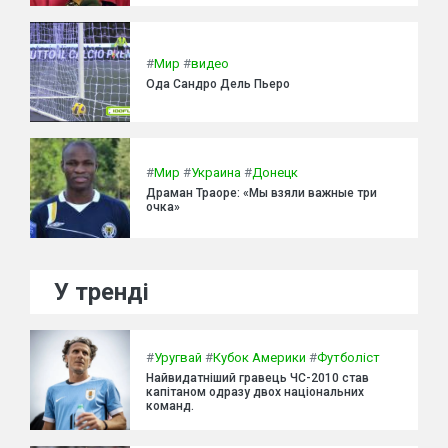
#
Мир
#
видео
Ода Сандро Дель Пьеро
#
Мир
#
Украина
#
Донецк
Драман Траоре: «Мы взяли важные три
очка»
У тренді
#
Уругвай
#
Кубок Америки
#
Футболіст
Найвидатніший гравець ЧС-2010 став
капітаном одразу двох національних
команд.