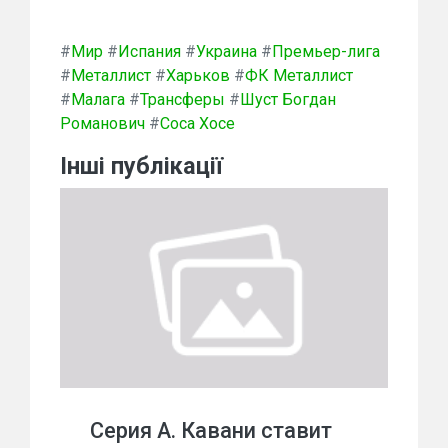
#
Мир
#
Испания
#
Украина
#
Премьер-лига
#
Металлист
#
Харьков
#
ФК Металлист
#
Малага
#
Трансферы
#
Шуст Богдан
Романович
#
Соса Хосе
Інші публікації
Серия А. Кавани ставит