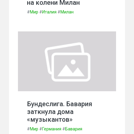
на колени Милан
#
Мир
#
Италия
#
Милан
Бундеслига. Бавария
заткнула дома
«музыкантов»
#
Мир
#
Германия
#
Бавария