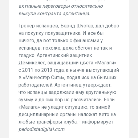
активные переговоры относительно
выкупа контракта аргентинца.
Тренер испанцев, Бернд Шустер, дал добро
на покупку полузащитника. И все бы
ничего, да вот только с финансами у
испанцев, похоже, дела обстоят не так и
гладко. Аргентинский защитник
Демикелес, защищавший цвета «Малаги»
с 2011 по 2013 года, а нынче выступающий
в «Манчестер Сити», подал иск на бывших
работодателей. Аргентинец утверждает,
что испанцы задолжали ему кругленькую
сумму и до сих пор не рассчитались. Если
«Малага» не уладит ситуацию, то зимой
дисциплинарные органы наложат вето на
любые трансферы клуба, - информирует
periodistadigital.com
.