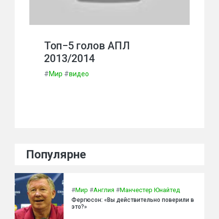
Топ−5 голов АПЛ
2013/2014
#
Мир
#
видео
Популярне
#
Мир
#
Англия
#
Манчестер Юнайтед
Фергюсон: «Вы действительно поверили в
это?»