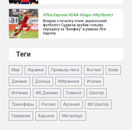
#
Ліга Європи УЄФА
#
Євро
#
Футболіст
Вперше з початку січня: український
футболіст Судаков зробив гольову
передачу за "Бенфіку" в рамках Ліги
Європи.
Теги
Мир
Украина
Премьер-лига
Англия
Киев
Динамо
Донецк
Избранное
Италия
Испания
ФК Динамо
Главное
Шахтер
Трансферы
Россия
Арсенал
ФК Шахтер
Германия
Харьков
Металлург