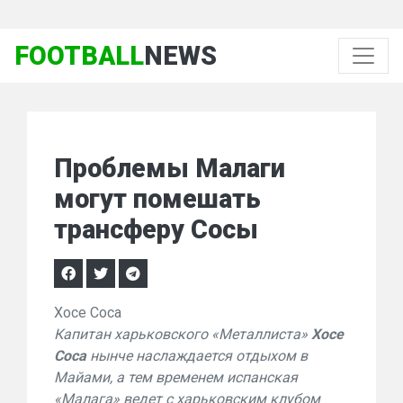
FOOTBALL
NEWS
Проблемы Малаги
могут помешать
трансферу Сосы
Хосе Соса
Капитан харьковского «Металлиста»
Хосе
Соса
нынче наслаждается отдыхом в
Майами, а тем временем испанская
«Малага» ведет с харьковским клубом