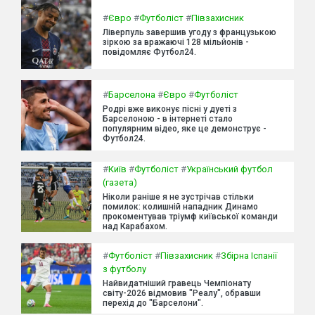
#
Євро
#
Футболіст
#
Півзахисник
Ліверпуль завершив угоду з французькою
зіркою за вражаючі 128 мільйонів -
повідомляє Футбол24.
#
Барселона
#
Євро
#
Футболіст
Родрі вже виконує пісні у дуеті з
Барселоною - в інтернеті стало
популярним відео, яке це демонструє -
Футбол24.
#
Київ
#
Футболіст
#
Український футбол
(газета)
Ніколи раніше я не зустрічав стільки
помилок: колишній нападник Динамо
прокоментував тріумф київської команди
над Карабахом.
#
Футболіст
#
Півзахисник
#
Збірна Іспанії
з футболу
Найвидатніший гравець Чемпіонату
світу-2026 відмовив "Реалу", обравши
перехід до "Барселони".