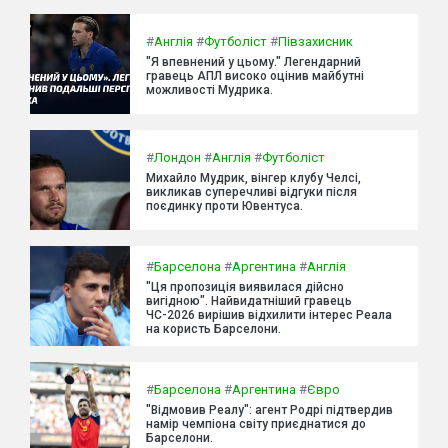
#
Англія
#
Футболіст
#
Півзахисник
"Я впевнений у цьому." Легендарний
гравець АПЛ високо оцінив майбутні
можливості Мудрика.
#
Лондон
#
Англія
#
Футболіст
Михайло Мудрик, вінгер клубу Челсі,
викликав суперечливі відгуки після
поєдинку проти Ювентуса.
#
Барселона
#
Аргентина
#
Англія
"Ця пропозиція виявилася дійсно
вигідною". Найвидатніший гравець
ЧС-2026 вирішив відхилити інтерес Реала
на користь Барселони.
#
Барселона
#
Аргентина
#
Євро
"Відмовив Реалу": агент Родрі підтвердив
намір чемпіона світу приєднатися до
Барселони.