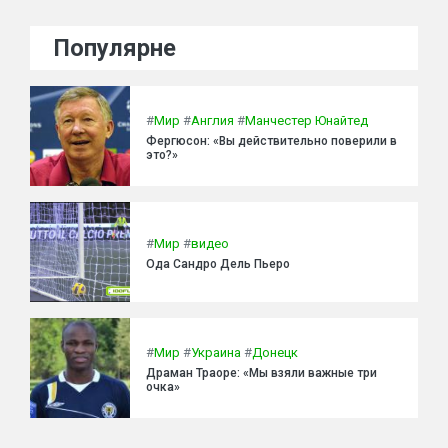
Популярне
#
Мир
#
Англия
#
Манчестер Юнайтед
Фергюсон: «Вы действительно поверили в
это?»
#
Мир
#
видео
Ода Сандро Дель Пьеро
#
Мир
#
Украина
#
Донецк
Драман Траоре: «Мы взяли важные три
очка»