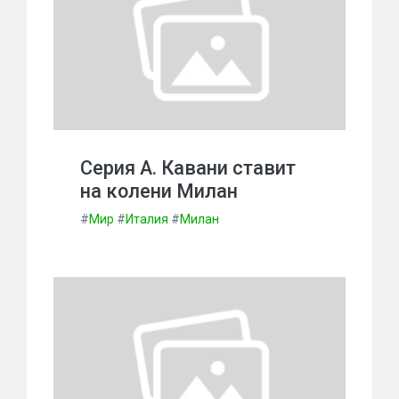
Серия А. Кавани ставит
на колени Милан
#
Мир
#
Италия
#
Милан