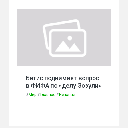
Бетис поднимает вопрос
в ФИФА по «делу Зозули»
#
Мир
#
Главное
#
Испания