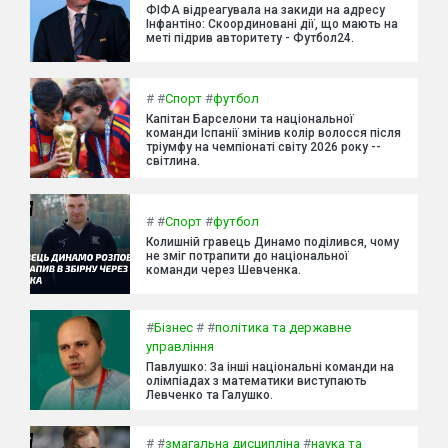
ФІФА відреагувала на закиди на адресу
Інфантіно: Скоординовані дії, що мають на
меті підрив авторитету - Футбол24.
#
#
Спорт
#
футбол
Капітан Барселони та національної
команди Іспанії змінив колір волосся після
тріумфу на чемпіонаті світу 2026 року --
світлина.
#
#
Спорт
#
футбол
Колишній гравець Динамо поділився, чому
не зміг потрапити до національної
команди через Шевченка.
#
Бізнес
#
#
політика та державне
управління
Павлушко: За інші національні команди на
олімпіадах з математики виступають
Левченко та Галушко.
#
#
змагальна дисципліна
#
наука та