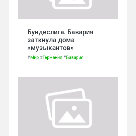
Бундеслига. Бавария
заткнула дома
«музыкантов»
#
Мир
#
Германия
#
Бавария