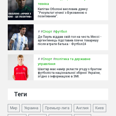
техніка
Капітан Оболоні висловив думку:
"Результат нічиєї з Буковиною є
позитивним".
#
#
Спорт
#
футбол
Де Пауль віддав свій гол на честь Мессі -
аргентинець підставив плече товаришу
після втрати батька - Футбол24
#
#
Спорт
#
політика та державне
управління
Шахтар має намір укласти угоду з братом
футболіста національної збірної України,
згідно з інформацією в ЗМІ.
Теги
Мир
Украина
Премьер-лига
Англия
Киев