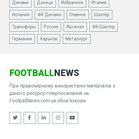
Динамо
Донецк
Избранное
Италия
Испания
ФК Динамо
Главное
Шахтер
Трансферы
Россия
Арсенал
ФК Шахтер
Германия
Харьков
Металлург
FOOTBALL
NEWS
При правомірному використанні матеріалів з
даного ресурсу гіперпосилання на
FootballNews.com.ua обов'язкове.