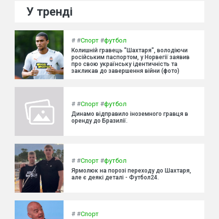
У тренді
#
#
Спорт
#
футбол
Колишній гравець "Шахтаря", володіючи
російським паспортом, у Норвегії заявив
про свою українську ідентичність та
закликав до завершення війни (фото)
#
#
Спорт
#
футбол
Динамо відправило іноземного гравця в
оренду до Бразилії.
#
#
Спорт
#
футбол
Ярмолюк на порозі переходу до Шахтаря,
але є деякі деталі - Футбол24.
#
#
Спорт