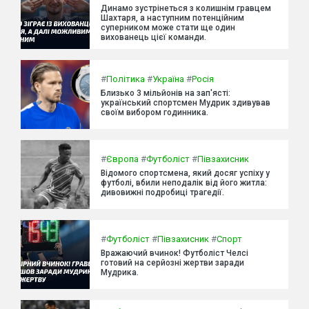
Динамо зустрінеться з колишнім гравцем
Шахтаря, а наступним потенційним
суперником може стати ще один
вихованець цієї команди.
#
Політика
#
Україна
#
Росія
Близько 3 мільйонів на зап'ясті:
український спортсмен Мудрик здивував
своїм вибором годинника.
#
Європа
#
Футболіст
#
Півзахисник
Відомого спортсмена, який досяг успіху у
футболі, вбили неподалік від його житла:
дивовижні подробиці трагедії.
#
Футболіст
#
Півзахисник
#
Спорт
Вражаючий вчинок! Футболіст Челсі
готовий на серйозні жертви заради
Мудрика.