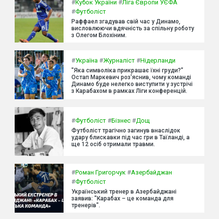
#
Кубок України
#
Ліга Європи УЄФА
#
Футболіст
Раффаел згадував свій час у Динамо,
висловлюючи вдячність за спільну роботу
з Олегом Блохіним.
#
Україна
#
Журналіст
#
Нідерланди
"Яка символіка прикрашає їхні груди?"
Остап Маркевич роз'яснив, чому команді
Динамо буде нелегко виступити у зустрічі
з Карабахом в рамках Ліги конференцій.
#
Футболіст
#
Бізнес
#
Дощ
Футболіст трагічно загинув внаслідок
удару блискавки під час гри в Таїланді, а
ще 12 осіб отримали травми.
#
Роман Григорчук
#
Азербайджан
#
Футболіст
Український тренер в Азербайджані
заявив: "Карабах – це команда для
тренерів".