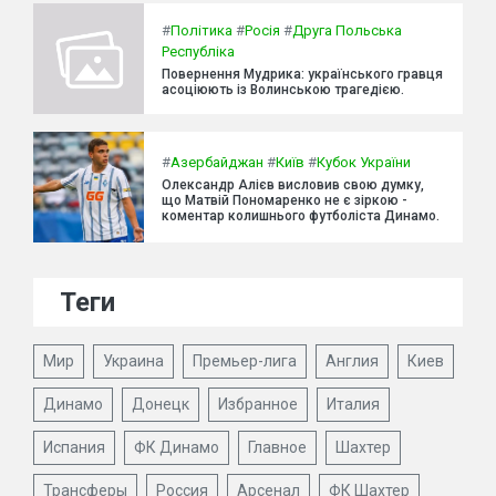
#
Політика
#
Росія
#
Друга Польська
Республіка
Повернення Мудрика: українського гравця
асоціюють із Волинською трагедією.
#
Азербайджан
#
Київ
#
Кубок України
Олександр Алієв висловив свою думку,
що Матвій Пономаренко не є зіркою -
коментар колишнього футболіста Динамо.
Теги
Мир
Украина
Премьер-лига
Англия
Киев
Динамо
Донецк
Избранное
Италия
Испания
ФК Динамо
Главное
Шахтер
Трансферы
Россия
Арсенал
ФК Шахтер