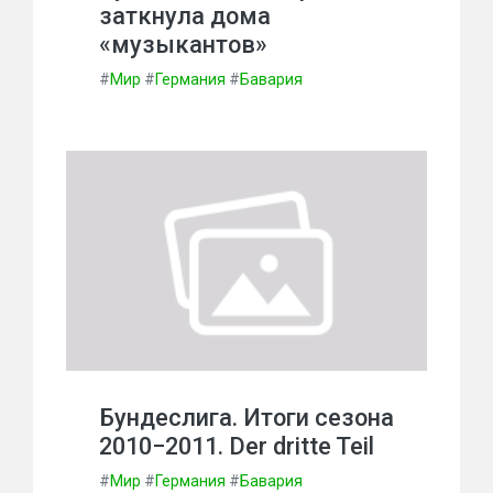
заткнула дома
«музыкантов»
#
Мир
#
Германия
#
Бавария
Бундеслига. Итоги сезона
2010−2011. Der dritte Teil
#
Мир
#
Германия
#
Бавария