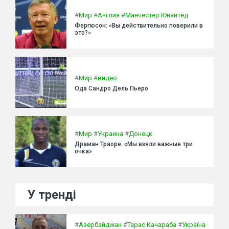
#
Мир
#
Англия
#
Манчестер Юнайтед
Фергюсон: «Вы действительно поверили в
это?»
#
Мир
#
видео
Ода Сандро Дель Пьеро
#
Мир
#
Украина
#
Донецк
Драман Траоре: «Мы взяли важные три
очка»
У тренді
#
Азербайджан
#
Тарас Качараба
#
Україна