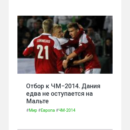
Отбор к ЧМ−2014. Дания
едва не оступается на
Мальте
#
Мир
#
Европа
#
ЧМ-2014