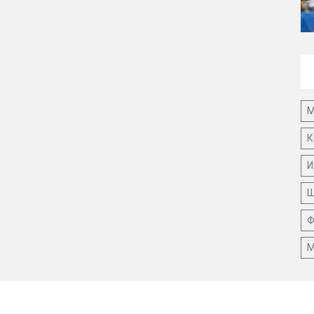
М
К
И
Ш
Ф
М