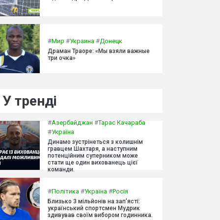
#
Мир
#
Украина
#
Донецк
Драман Траоре: «Мы взяли важные
три очка»
У тренді
#
Азербайджан
#
Тарас Качараба
#
Україна
Динамо зустрінеться з колишнім
гравцем Шахтаря, а наступним
потенційним суперником може
стати ще один вихованець цієї
команди.
#
Політика
#
Україна
#
Росія
Близько 3 мільйонів на зап'ясті:
український спортсмен Мудрик
здивував своїм вибором годинника.