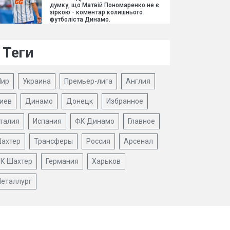
думку, що Матвій Пономаренко не є
зіркою - коментар колишнього
футболіста Динамо.
Теги
ир
Украина
Премьер-лига
Англия
иев
Динамо
Донецк
Избранное
талия
Испания
ФК Динамо
Главное
ахтер
Трансферы
Россия
Арсенал
К Шахтер
Германия
Харьков
еталлург