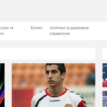
цтво та
Бізнес
політика та державне
ги
управління