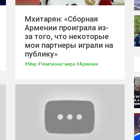
Мхитарян: «Сборная
Армении проиграла из-
за того, что некоторые
мои партнеры играли на
публику»
#
Мир
#
Чемпионат мира
#
Армения