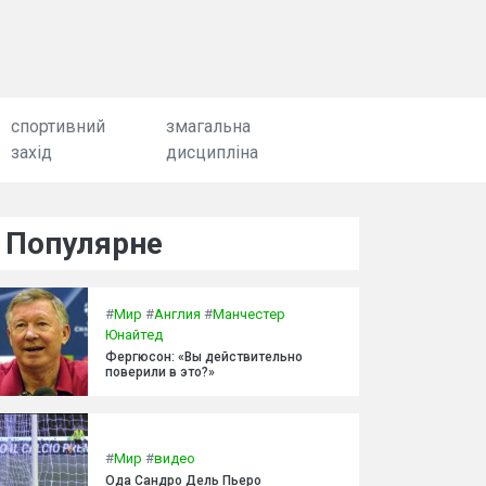
спортивний
змагальна
захід
дисципліна
Популярне
#
Мир
#
Англия
#
Манчестер
Юнайтед
Фергюсон: «Вы действительно
поверили в это?»
#
Мир
#
видео
Ода Сандро Дель Пьеро