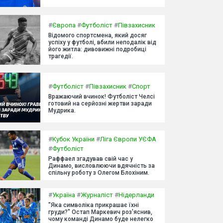
#
Європа
#
Футболіст
#
Півзахисник
Відомого спортсмена, який досяг
успіху у футболі, вбили неподалік від
його житла: дивовижні подробиці
трагедії.
#
Футболіст
#
Півзахисник
#
Спорт
Вражаючий вчинок! Футболіст Челсі
готовий на серйозні жертви заради
Мудрика.
#
Кубок України
#
Ліга Європи УЄФА
#
Футболіст
Раффаел згадував свій час у
Динамо, висловлюючи вдячність за
спільну роботу з Олегом Блохіним.
#
Україна
#
Журналіст
#
Нідерланди
"Яка символіка прикрашає їхні
груди?" Остап Маркевич роз'яснив,
чому команді Динамо буде нелегко