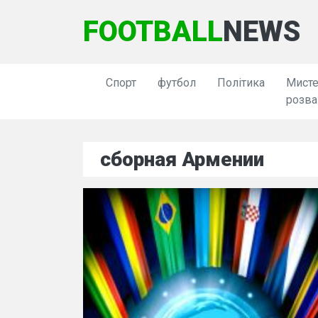
FOOTBALL
NEWS
Спорт
футбол
Політика
Мисте
розва
сборная Армении