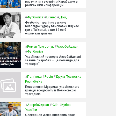
виступити у зустрічі з Карабахом в
рамках Ліги конференцій.
#
Футболіст
#
Бізнес
#
Дощ
Футболіст трагічно загинув
внаслідок удару блискавки під час
гри в Таїланді, а ще 12 осіб
отримали травми.
#
Роман Григорчук
#
Азербайджан
#
Футболіст
Український тренер в Азербайджані
заявив: "Карабах – це команда для
тренерів".
#
Політика
#
Росія
#
Друга Польська
Республіка
Повернення Мудрика: українського
гравця асоціюють із Волинською
трагедією.
#
Азербайджан
#
Київ
#
Кубок
України
Олександр Алієв висловив свою