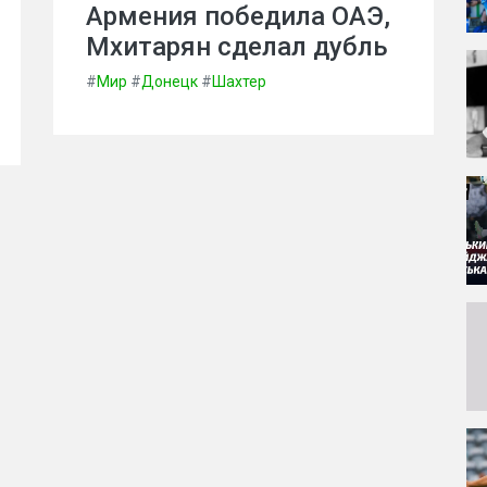
Армения победила ОАЭ,
Мхитарян сделал дубль
#
Мир
#
Донецк
#
Шахтер