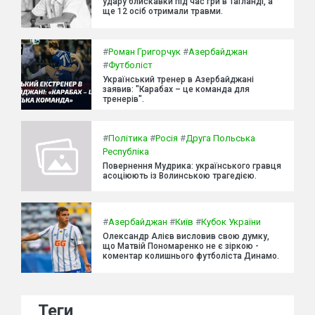
удару блискавки під час гри в Таїланді, а
ще 12 осіб отримали травми.
#
Роман Григорчук
#
Азербайджан
#
Футболіст
Український тренер в Азербайджані
заявив: "Карабах – це команда для
тренерів".
#
Політика
#
Росія
#
Друга Польська
Республіка
Повернення Мудрика: українського гравця
асоціюють із Волинською трагедією.
#
Азербайджан
#
Київ
#
Кубок України
Олександр Алієв висловив свою думку,
що Матвій Пономаренко не є зіркою -
коментар колишнього футболіста Динамо.
Теги