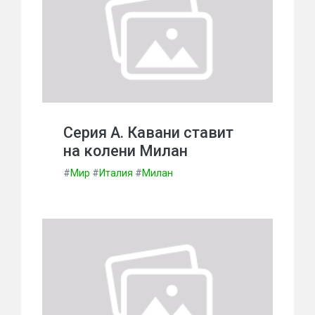
Серия А. Кавани ставит
на колени Милан
#
Мир
#
Италия
#
Милан