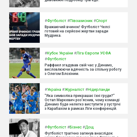
#
Футболіст
#
Півзахисник
#
Спорт
Вражаючий вчинок! Футболіст Челсі
готовий на серйозні жертви заради
Мудрика.
#
Кубок України
#
Ліга Європи УЄФА
#
Футболіст
Раффаел згадував свій час у Динамо,
висловлюючи вдячність за спільну роботу
з Олегом Блохіним.
#
Україна
#
Журналіст
#
Нідерланди
"Яка символіка прикрашає їхні груди?"
Остап Маркевич роз'яснив, чому команді
Динамо буде нелегко виступити у зустрічі
з Карабахом в рамках Ліги конференцій.
#
Футболіст
#
Бізнес
#
Дощ
Футболіст трагічно загинув внаслідок