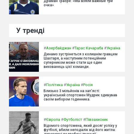
Драман Траоре: «Мы взяли важные три
очка»
У тренді
#
Азербайджан
#
Тарас Качараба
#
Україна
Динамо зустрінеться з колишнім гравцем
Шахтаря, а наступним потенційним
суперником може стати ще один
вихованець цієї команди.
#
Політика
#
Україна
#
Росія
Близько 3 мільйонів на зап'ясті:
український спортсмен Мудрик здивував
своїм вибором годинника.
#
Європа
#
Футболіст
#
Півзахисник
Відомого спортсмена, який досяг успіху у
футболі, вбили неподалік від його житла:
дивовижні подробиці трагедії.