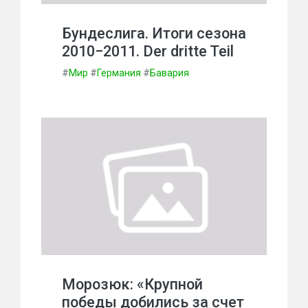
Бундеслига. Итоги сезона
2010−2011. Der dritte Teil
#
Мир
#
Германия
#
Бавария
Морозюк: «Крупной
победы добились за счет