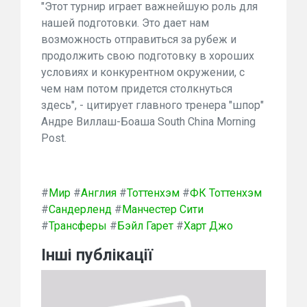
"Этот турнир играет важнейшую роль для
нашей подготовки. Это дает нам
возможность отправиться за рубеж и
продолжить свою подготовку в хороших
условиях и конкурентном окружении, с
чем нам потом придется столкнуться
здесь", - цитирует главного тренера "шпор"
Андре Виллаш-Боаша South China Morning
Post.
#
Мир
#
Англия
#
Тоттенхэм
#
ФК Тоттенхэм
#
Сандерленд
#
Манчестер Сити
#
Трансферы
#
Бэйл Гарет
#
Харт Джо
Інші публікації