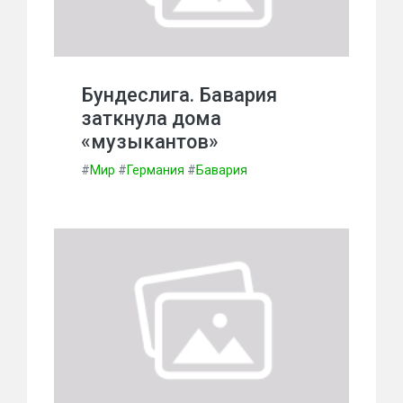
Бундеслига. Бавария
заткнула дома
«музыкантов»
#
Мир
#
Германия
#
Бавария