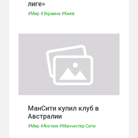
лиге»
#
Мир
#
Украина
#
Киев
МанСити купил клуб в
Австралии
#
Мир
#
Англия
#
Манчестер Сити