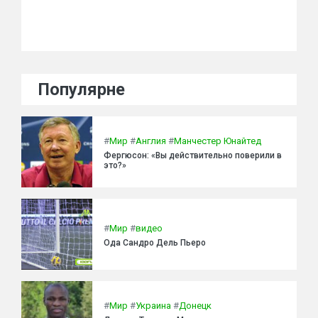
Популярне
#
Мир
#
Англия
#
Манчестер Юнайтед
Фергюсон: «Вы действительно поверили в
это?»
#
Мир
#
видео
Ода Сандро Дель Пьеро
#
Мир
#
Украина
#
Донецк