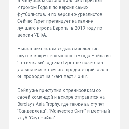
В минувшем сезоне Бэйл был признан
Игроком Года и по версии самих
футболистов, и по версии журналистов.
Сейчас Гарет претендует на звание
лучшего игрока Европы в 2013 году по
версии УЕФА.
Нынешним летом ходило множество
слухов вокруг возможного ухода Бэйла из
"Тоттенхэма", однако Гарет не позволил
усомниться в том, что предстоящий сезон
он проведет на "Уайт Харт Лэйн".
Бэйл уже приступил к тренировкам со
своей командой и вскоре отправится на
Barclays Asia Trophy, где также выступят
"Сандерленд", "Манчестер Сити" и местный
клуб "Саут Чайна".