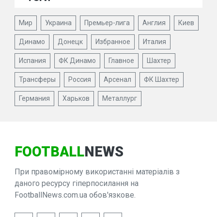
Мир
Украина
Премьер-лига
Англия
Киев
Динамо
Донецк
Избранное
Италия
Испания
ФК Динамо
Главное
Шахтер
Трансферы
Россия
Арсенал
ФК Шахтер
Германия
Харьков
Металлург
FOOTBALL
NEWS
При правомірному використанні матеріалів з
даного ресурсу гіперпосилання на
FootballNews.com.ua обов'язкове.