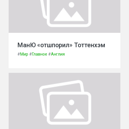
МанЮ «отшпорил» Тоттенхэм
#
Мир
#
Главное
#
Англия