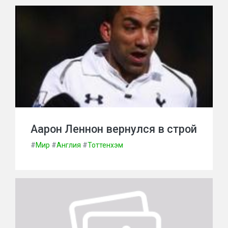
Аарон Леннон вернулся в строй
#
Мир
#
Англия
#
Тоттенхэм