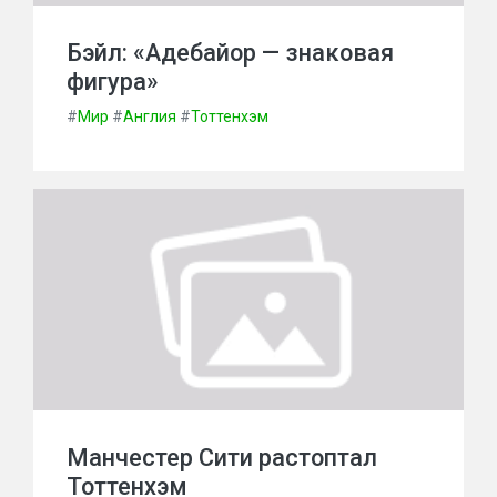
Бэйл: «Адебайор — знаковая
фигура»
#
Мир
#
Англия
#
Тоттенхэм
Манчестер Сити растоптал
Тоттенхэм