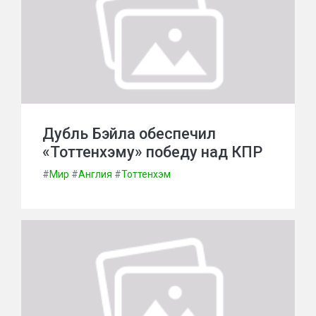
Дубль Бэйла обеспечил
«Тоттенхэму» победу над КПР
#
Мир
#
Англия
#
Тоттенхэм