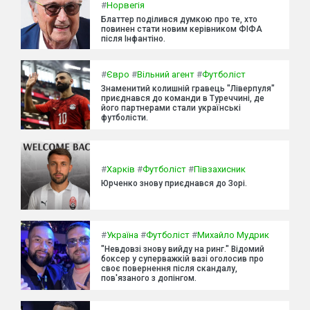
#
Норвегія
Блаттер поділився думкою про те, хто
повинен стати новим керівником ФІФА
після Інфантіно.
#
Євро
#
Вільний агент
#
Футболіст
Знаменитий колишній гравець "Ліверпуля"
приєднався до команди в Туреччині, де
його партнерами стали українські
футболісти.
#
Харків
#
Футболіст
#
Півзахисник
Юрченко знову приєднався до Зорі.
#
Україна
#
Футболіст
#
Михайло Мудрик
"Невдовзі знову вийду на ринг." Відомий
боксер у суперважкій вазі оголосив про
своє повернення після скандалу,
пов'язаного з допінгом.