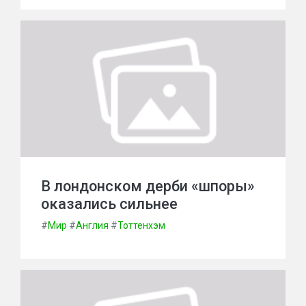
В лондонском дерби «шпоры»
оказались сильнее
#
Мир
#
Англия
#
Тоттенхэм