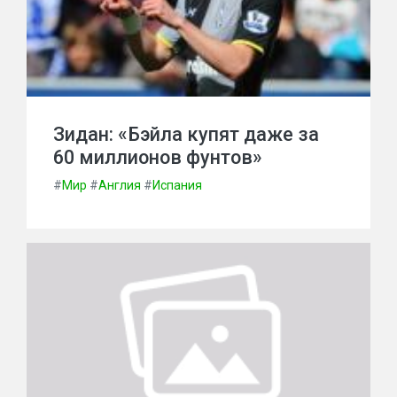
Зидан: «Бэйла купят даже за
60 миллионов фунтов»
#
Мир
#
Англия
#
Испания