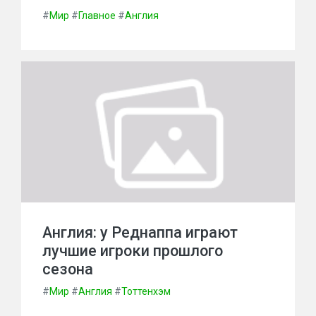
#
Мир
#
Главное
#
Англия
Англия: у Реднаппа играют
лучшие игроки прошлого
сезона
#
Мир
#
Англия
#
Тоттенхэм