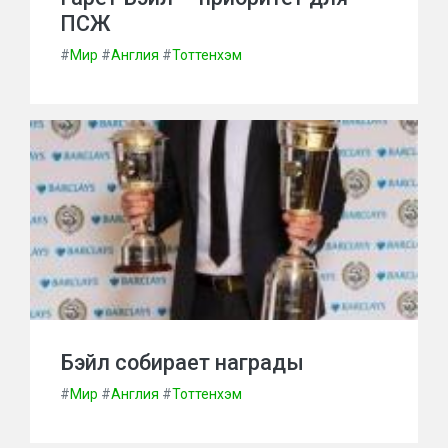
ПСЖ
#
Мир
#
Англия
#
Тоттенхэм
Бэйл собирает награды
#
Мир
#
Англия
#
Тоттенхэм