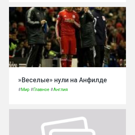
»Веселые» нули на Анфилде
#
Мир
#
Главное
#
Англия