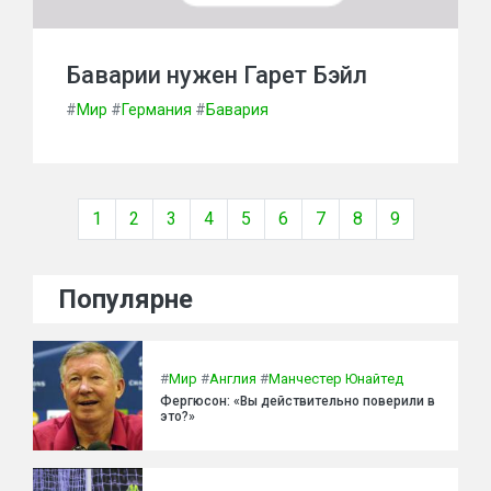
Баварии нужен Гарет Бэйл
#
Мир
#
Германия
#
Бавария
1
2
3
4
5
6
7
8
9
Популярне
#
Мир
#
Англия
#
Манчестер Юнайтед
Фергюсон: «Вы действительно поверили в
это?»