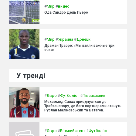
#
Мир
#
видео
Ода Сандро Дель Пьеро
#
Мир
#
Украина
#
Донецк
Драман Траоре: «Мы взяли важные три
очка»
У тренді
#
Євро
#
Футболіст
#
Півзахисник
Мохаммед Салах приєднується до
Трабзонспору, де його партнерами стануть
Руслан Маліновський та Батагов.
#
Євро
#
Вільний агент
#
Футболіст