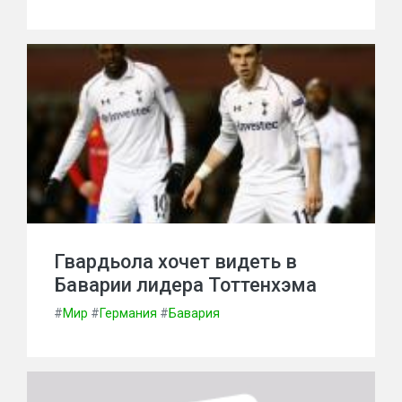
Гвардьола хочет видеть в
Баварии лидера Тоттенхэма
#
Мир
#
Германия
#
Бавария