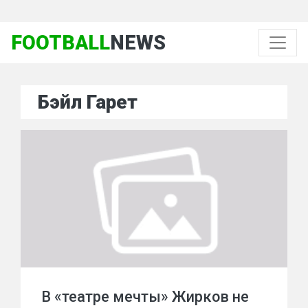
FOOTBALL
NEWS
Бэйл Гарет
В «театре мечты» Жирков не