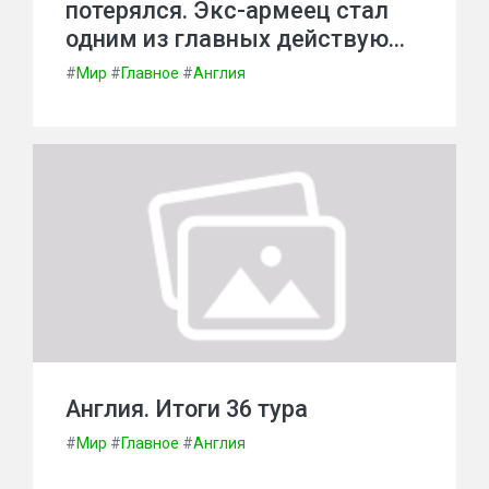
потерялся. Экс-армеец стал
одним из главных действую…
#
Мир
#
Главное
#
Англия
Англия. Итоги 36 тура
#
Мир
#
Главное
#
Англия