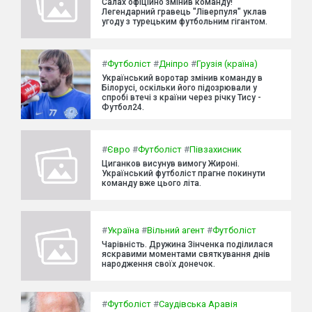
Салах офіційно змінив команду!
Легендарний гравець "Ліверпуля" уклав
угоду з турецьким футбольним гігантом.
#
Футболіст
#
Дніпро
#
Грузія (країна)
Український воротар змінив команду в
Білорусі, оскільки його підозрювали у
спробі втечі з країни через річку Тису -
Футбол24.
#
Євро
#
Футболіст
#
Півзахисник
Циганков висунув вимогу Жироні.
Український футболіст прагне покинути
команду вже цього літа.
#
Україна
#
Вільний агент
#
Футболіст
Чарівність. Дружина Зінченка поділилася
яскравими моментами святкування днів
народження своїх донечок.
#
Футболіст
#
Саудівська Аравія