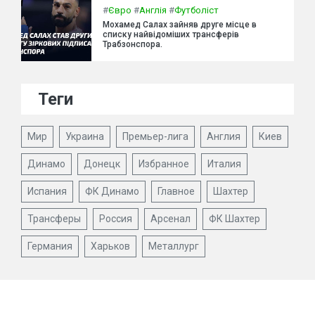
#
Євро
#
Англія
#
Футболіст
Мохамед Салах зайняв друге місце в
списку найвідоміших трансферів
Трабзонспора.
Теги
Мир
Украина
Премьер-лига
Англия
Киев
Динамо
Донецк
Избранное
Италия
Испания
ФК Динамо
Главное
Шахтер
Трансферы
Россия
Арсенал
ФК Шахтер
Германия
Харьков
Металлург