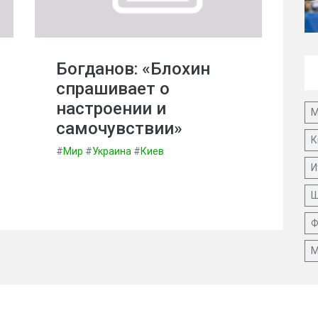
Богданов: «Блохин
спрашивает о
настроении и
М
самочувствии»
К
#
Мир
#
Украина
#
Киев
И
Ш
Ф
М