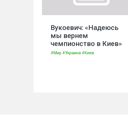
Вукоевич: «Надеюсь
мы вернем
чемпионство в Киев»
#
Мир
#
Украина
#
Киев