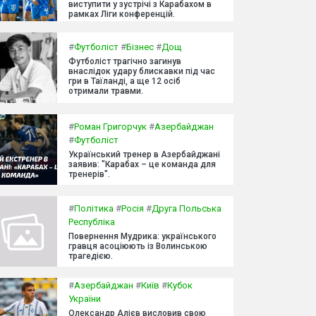
виступити у зустрічі з Карабахом в
рамках Ліги конференцій.
#
Футболіст
#
Бізнес
#
Дощ
Футболіст трагічно загинув
внаслідок удару блискавки під час
гри в Таїланді, а ще 12 осіб
отримали травми.
#
Роман Григорчук
#
Азербайджан
#
Футболіст
Український тренер в Азербайджані
заявив: "Карабах – це команда для
тренерів".
#
Політика
#
Росія
#
Друга Польська
Республіка
Повернення Мудрика: українського
гравця асоціюють із Волинською
трагедією.
#
Азербайджан
#
Київ
#
Кубок
України
Олександр Алієв висловив свою