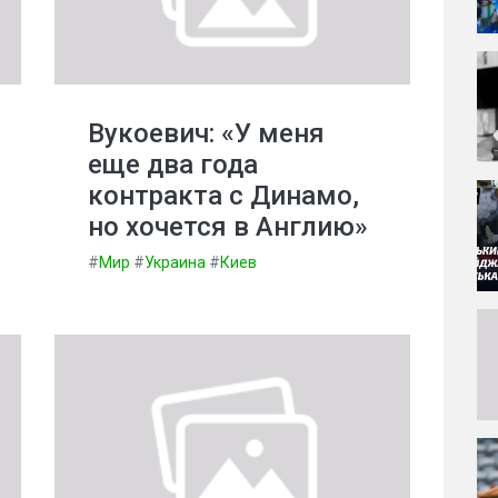
Вукоевич: «У меня
еще два года
контракта с Динамо,
но хочется в Англию»
#
Мир
#
Украина
#
Киев