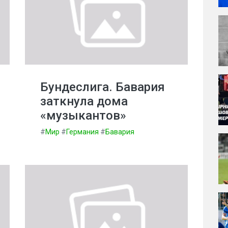
Бундеслига. Бавария
заткнула дома
«музыкантов»
#
Мир
#
Германия
#
Бавария