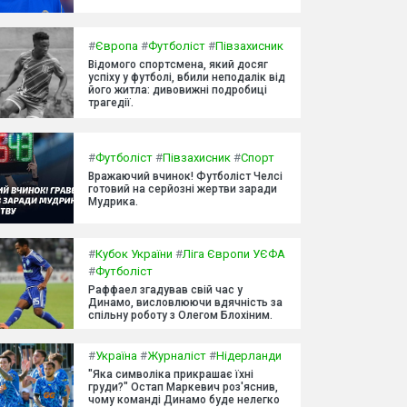
#
Європа
#
Футболіст
#
Півзахисник
Відомого спортсмена, який досяг
успіху у футболі, вбили неподалік від
його житла: дивовижні подробиці
трагедії.
#
Футболіст
#
Півзахисник
#
Спорт
Вражаючий вчинок! Футболіст Челсі
готовий на серйозні жертви заради
Мудрика.
#
Кубок України
#
Ліга Європи УЄФА
#
Футболіст
Раффаел згадував свій час у
Динамо, висловлюючи вдячність за
спільну роботу з Олегом Блохіним.
#
Україна
#
Журналіст
#
Нідерланди
"Яка символіка прикрашає їхні
груди?" Остап Маркевич роз'яснив,
чому команді Динамо буде нелегко