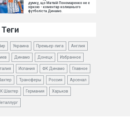
думку, що Матвій Пономаренко не є
зіркою - коментар колишнього
футболіста Динамо.
Теги
ир
Украина
Премьер-лига
Англия
иев
Динамо
Донецк
Избранное
талия
Испания
ФК Динамо
Главное
ахтер
Трансферы
Россия
Арсенал
К Шахтер
Германия
Харьков
еталлург