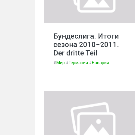
Бундеслига. Итоги
сезона 2010−2011.
Der dritte Teil
#
Мир
#
Германия
#
Бавария