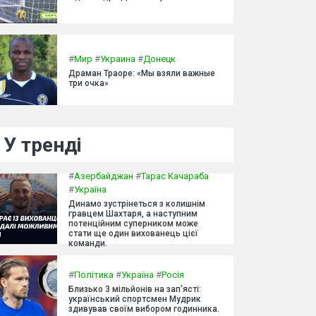
#
Мир
#
Украина
#
Донецк
Драман Траоре: «Мы взяли важные
три очка»
У тренді
#
Азербайджан
#
Тарас Качараба
#
Україна
Динамо зустрінеться з колишнім
гравцем Шахтаря, а наступним
потенційним суперником може
стати ще один вихованець цієї
команди.
#
Політика
#
Україна
#
Росія
Близько 3 мільйонів на зап'ясті:
український спортсмен Мудрик
здивував своїм вибором годинника.