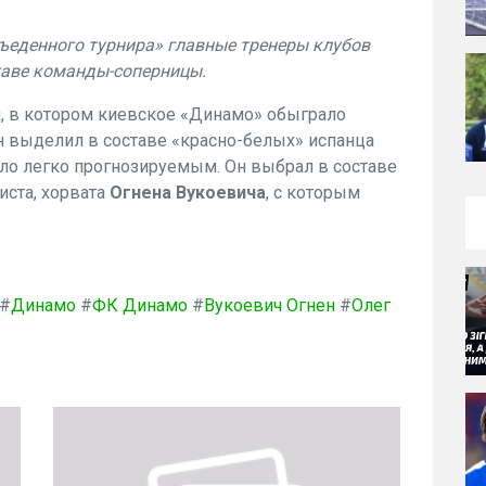
ъеденного турнира» главные тренеры клубов
таве команды-соперницы.
, в котором киевское «Динамо» обыграло
ин выделил в составе «красно-белых» испанца
ло легко прогнозируемым. Он выбрал в составе
иста, хорвата
Огнена Вукоевича
, с которым
#
Динамо
#
ФК Динамо
#
Вукоевич Огнен
#
Олег