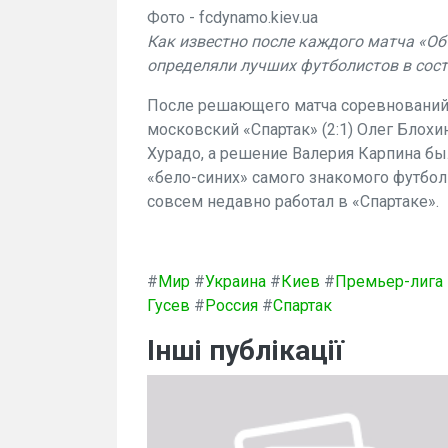
Фото - fcdynamo.kiev.ua
Как известно после каждого матча «Об
определяли лучших футболистов в сос
После решающего матча соревнований
московский «Спартак» (2:1) Олег Блох
Хурадо, а решение Валерия Карпина бы
«бело-синих» самого знакомого футбол
совсем недавно работал в «Спартаке».
#
Мир
#
Украина
#
Киев
#
Премьер-лига
Гусев
#
Россия
#
Спартак
Інші публікації