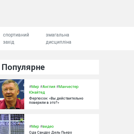
спортивний
змагальна
захід
дисципліна
Популярне
#
Мир
#
Англия
#
Манчестер
Юнайтед
Фергюсон: «Вы действительно
поверили в это?»
#
Мир
#
видео
Ода Сандро Дель Пьеро