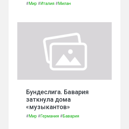
#
Мир
#
Италия
#
Милан
Бундеслига. Бавария
заткнула дома
«музыкантов»
#
Мир
#
Германия
#
Бавария