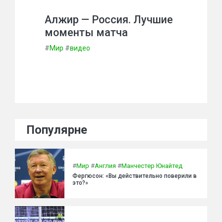
Алжир — Россия. Лучшие
моменты матча
#
Мир
#
видео
Популярне
#
Мир
#
Англия
#
Манчестер Юнайтед
Фергюсон: «Вы действительно поверили в
это?»