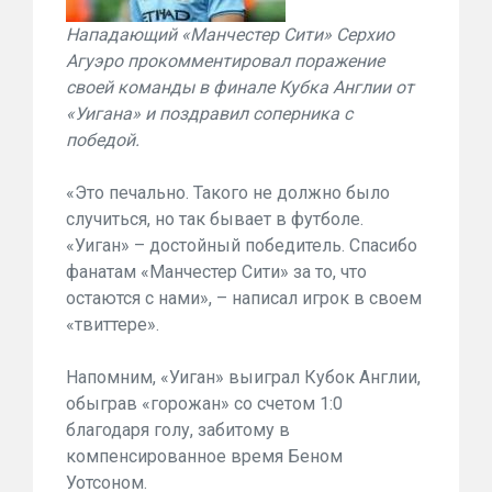
Нападающий «Манчестер Сити» Серхио
Агуэро прокомментировал поражение
своей команды в финале Кубка Англии от
«Уигана» и поздравил соперника с
победой.
«Это печально. Такого не должно было
случиться, но так бывает в футболе.
«Уиган» – достойный победитель. Спасибо
фанатам «Манчестер Сити» за то, что
остаются с нами», – написал игрок в своем
«твиттере».
Напомним, «Уиган» выиграл Кубок Англии,
обыграв «горожан» со счетом 1:0
благодаря голу, забитому в
компенсированное время Беном
Уотсоном.