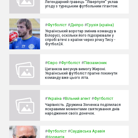
Легендарний гравець "Ліверпуля" уклав
угоду з турецьким футбольним гігантом.
#
Футболіст
#
Дніпро
#
Грузія (країна)
Український воротар змінив команду в
Білорусі, оскільки його підозрювали у
спробі втечі з країни через річку Тису -
Футбол24.
#
Євро
#
Футболіст
#
Півзахисник
Циганков висунув вимогу Жироні.
Український футболіст прагне покинути
команду вже цього літа.
#
Україна
#
Вільний агент
#
Футболіст
Чарівність. Дружина Зінченка поділилася
яскравими моментами святкування днів
народження своїх донечок.
#
Футболіст
#
Саудівська Аравія
#
Норвегія