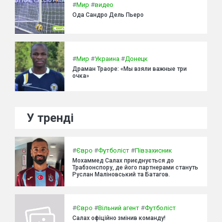
#
Мир
#
видео
Ода Сандро Дель Пьеро
#
Мир
#
Украина
#
Донецк
Драман Траоре: «Мы взяли важные три
очка»
У тренді
#
Євро
#
Футболіст
#
Півзахисник
Мохаммед Салах приєднується до
Трабзонспору, де його партнерами стануть
Руслан Маліновський та Батагов.
#
Євро
#
Вільний агент
#
Футболіст
Салах офіційно змінив команду!