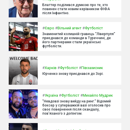
Блаттер поділився думкою про те, хто
повинен стати новим керівником ФІФА
після Інфантіно.
#
Євро
#
Вільний агент
#
Футболіст
Знаменитий колишній гравець "Ліверпуля"
приєднався до команди в Туреччині, де
його партнерами стали українські
футболісти.
#
Харків
#
Футболіст
#
Півзахисник
Юрченко знову приєднався до Зорі.
#
Україна
#
Футболіст
#
Михайло Мудрик
"Невдовзі знову вийду на ринг." Відомий
боксер у суперважкій вазі оголосив про
своє повернення після скандалу,
пов'язаного з допінгом.