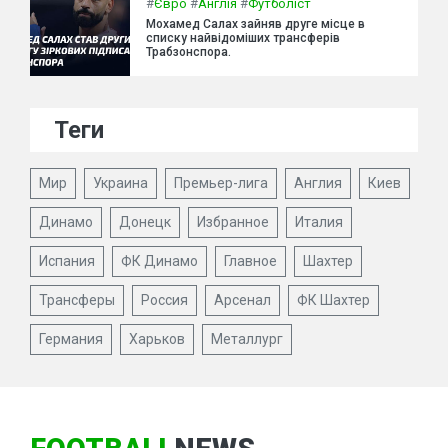
#
Євро
#
Англія
#
Футболіст
Мохамед Салах зайняв друге місце в
списку найвідоміших трансферів
Трабзонспора.
Теги
Мир
Украина
Премьер-лига
Англия
Киев
Динамо
Донецк
Избранное
Италия
Испания
ФК Динамо
Главное
Шахтер
Трансферы
Россия
Арсенал
ФК Шахтер
Германия
Харьков
Металлург