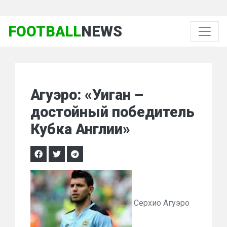
FOOTBALL
NEWS
Агуэро: «Уиган –
достойный победитель
Кубка Англии»
Серхио Агуэро