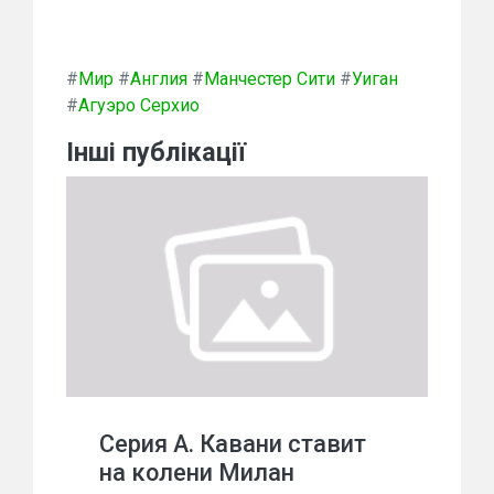
#
Мир
#
Англия
#
Манчестер Сити
#
Уиган
#
Агуэро Серхио
Інші публікації
Серия А. Кавани ставит
на колени Милан