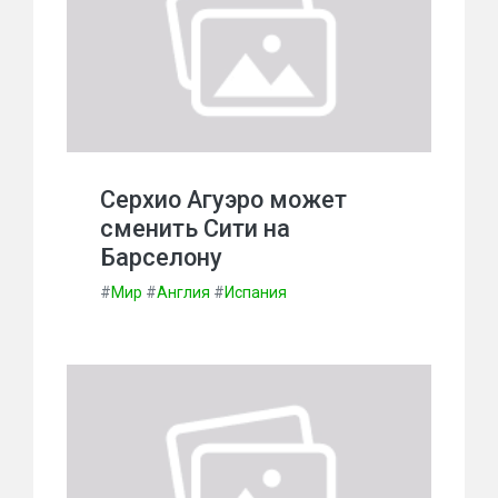
Серхио Агуэро может
сменить Сити на
Барселону
#
Мир
#
Англия
#
Испания