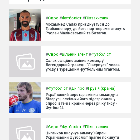
#
Євро
#
Футболіст
#
Півзахисник
Мохаммед Салах приєднується до
Трабзонспору, де його партнерами стануть
Руслан Маліновський та Батагов.
#
Євро
#
Вільний агент
#
Футболіст
Салах офіційно змінив команду!
Легендарний гравець "Ліверпуля" уклав
угоду з турецьким футбольним гігантом.
#
Футболіст
#
Дніпро
#
Грузія (країна)
Український воротар змінив команду в
Білорусі, оскільки його підозрювали у
спробі втечі з країни через річку Тису -
Футбол24.
#
Євро
#
Футболіст
#
Півзахисник
Циганков висунув вимогу Жироні.
Український футболіст прагне покинути