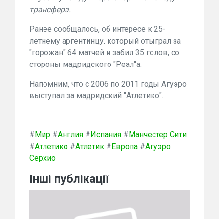
трансфера.
Ранее сообщалось, об интересе к 25-
летнему аргентинцу, который отыграл за
"горожан" 64 матчей и забил 35 голов, со
стороны мадридского "Реал"а.
Напомним, что с 2006 по 2011 годы Агуэро
выступал за мадридский "Атлетико".
#
Мир
#
Англия
#
Испания
#
Манчестер Сити
#
Атлетико
#
Атлетик
#
Европа
#
Агуэро
Серхио
Інші публікації