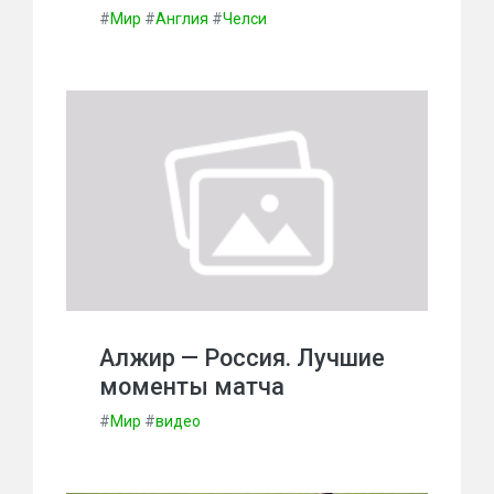
#
Мир
#
Англия
#
Челси
Алжир — Россия. Лучшие
моменты матча
#
Мир
#
видео