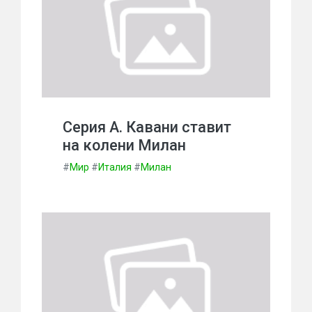
Серия А. Кавани ставит
на колени Милан
#
Мир
#
Италия
#
Милан