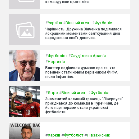
команду вже цього літа.
#
Україна
#
Вільний агент
#
Футболіст
Чарівність. Дружина Зінченка поділилася
яскравими моментами святкування днів
народження своїх донечок.
#
Футболіст
#
Саудівська Аравія
#
Норвегія
Блаттер поділився думкою про те, хто
повинен стати новим керівником ФІФА
після Інфантіно.
#
Євро
#
Вільний агент
#
Футболіст
Знаменитий колишній гравець "Ліверпуля"
приєднався до команди в Туреччині, де
його партнерами стали українські
футболісти.
#
Харків
#
Футболіст
#
Півзахисник