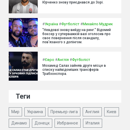
Юрченко знову приєднався до Зорі.
#
Україна
#
Футболіст
#
Михайло Мудрик
"Невдовзі знову вийду на ринг." Відомий
боксер у суперважкій вазі оголосив про
своє повернення після скандалу,
пов'язаного з допінгом.
#
Євро
#
Англія
#
Футболіст
Мохамед Салах зайняв друге місце в
списку найвідоміших трансферів
Трабзонспора.
Теги
Мир
Украина
Премьер-лига
Англия
Киев
Динамо
Донецк
Избранное
Италия