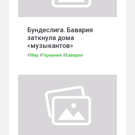
Бундеслига. Бавария
заткнула дома
«музыкантов»
#
Мир
#
Германия
#
Бавария