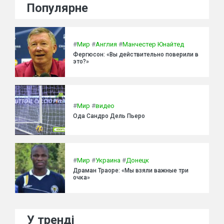
Популярне
#
Мир
#
Англия
#
Манчестер Юнайтед
Фергюсон: «Вы действительно поверили в
это?»
#
Мир
#
видео
Ода Сандро Дель Пьеро
#
Мир
#
Украина
#
Донецк
Драман Траоре: «Мы взяли важные три
очка»
У тренді