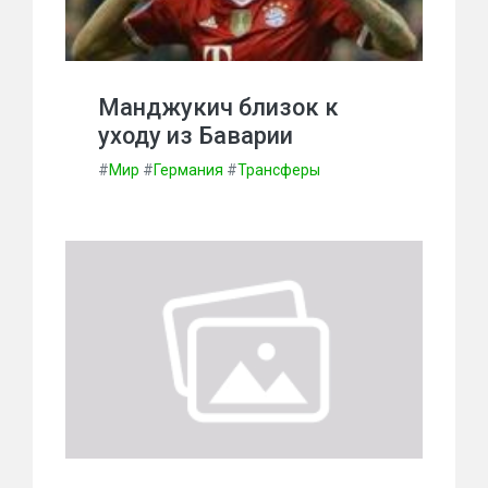
Манджукич близок к
уходу из Баварии
#
Мир
#
Германия
#
Трансферы