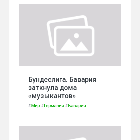
Бундеслига. Бавария
заткнула дома
«музыкантов»
#
Мир
#
Германия
#
Бавария