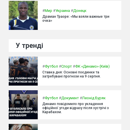
#
Мир
#
Украина
#
Донецк
Драман Траоре: «Мы взяли важные три
очка»
У тренді
#
Футбол
#
Спорт
#
ФК «Динамо» (Київ)
Ставка дня: Основні поєдинки та
затребувані прогнози на 9 серпня.
#
Футбол
#
Документ
#
Леонід Буряк
Динамо повідомило про укладення
офіційної угоди відразу після зустрічі з
Карабахом.