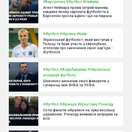
#
Барселона
#
Футбол
#
Неймар
Агент Неймара провів хитрий маневр,
завдяки якому зарплата футболіста в
Барселоні зросла вдвічі і ще на півраза.
#
Футбол
#
Україна
#
Київ
Український футболіст, який виступав у
Польщі та брав участь у єврокубках,
оголосив про закінчення своєї кар'єри -
Футбол24.
#
Футбол
#
Азербайджан
#
Українська
асоціація футболу
Шевченко визначив своїх фаворитів у
суперечці між ФІФА та УЄФА.
#
Футбол
#
Франція
#
Кріштіану Роналду
Сотні фанатів зібралися на чужу весільну
церемонію. Роналду виявився хитрішим за
всіх.