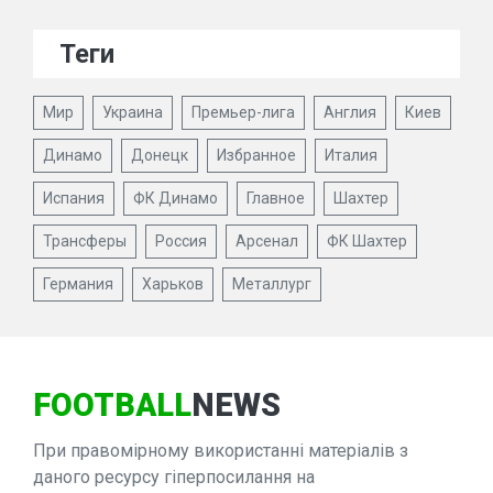
Теги
Мир
Украина
Премьер-лига
Англия
Киев
Динамо
Донецк
Избранное
Италия
Испания
ФК Динамо
Главное
Шахтер
Трансферы
Россия
Арсенал
ФК Шахтер
Германия
Харьков
Металлург
FOOTBALL
NEWS
При правомірному використанні матеріалів з
даного ресурсу гіперпосилання на