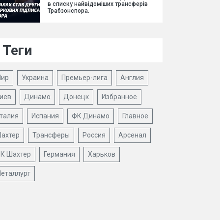
в списку найвідоміших трансферів
Трабзонспора.
Теги
ир
Украина
Премьер-лига
Англия
иев
Динамо
Донецк
Избранное
талия
Испания
ФК Динамо
Главное
ахтер
Трансферы
Россия
Арсенал
К Шахтер
Германия
Харьков
еталлург