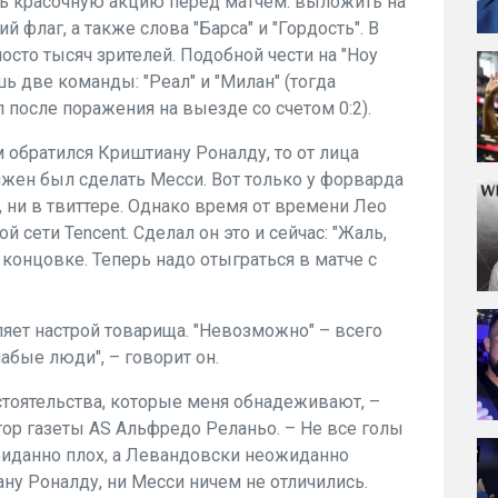
ь красочную акцию перед матчем: выложить на
 флаг, а также слова "Барса" и "Гордость". В
сто тысяч зрителей. Подобной чести на "Ноу
ь две команды: "Реал" и "Милан" (тогда
 после поражения на выезде со счетом 0:2).
 обратился Криштиану Роналду, то от лица
лжен был сделать Месси. Вот только у форварда
, ни в твиттере. Однако время от времени Лео
ной сети
Tencent
. Сделал он это и сейчас: "Жаль,
 концовке. Теперь надо отыграться в матче с
яет настрой товарища. "Невозможно" – всего
бые люди", – говорит он.
бстоятельства, которые меня обнадеживают, –
тор
газеты
AS
Альфредо Реланьо. – Не все голы
жиданно плох, а Левандовски неожиданно
ну Роналду, ни Месси ничем не отличились.