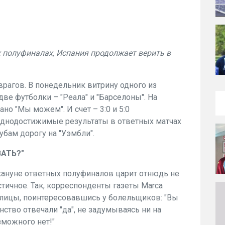
 полуфиналах, Испания продолжает верить в
рагов. В понедельник витрину одного из
ве футболки – "Реала" и "Барселоны". На
но "Мы можем". И счет – 3:0 и 5:0
руднодостижимые результаты в ответных матчах
бам дорогу на "Уэмбли".
ВАТЬ?"
кануне
ответных полуфиналов царит отнюдь не
тичное. Так, корреспонденты газеты Marca
олицы, поинтересовавшись у болельщиков: "Вы
нство отвечали "да", не задумываясь ни на
зможного нет!"