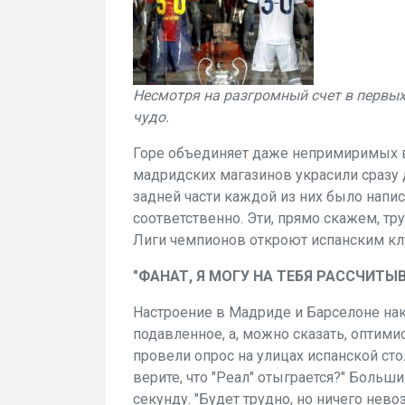
Несмотря на разгромный счет в первых
чудо.
Горе объединяет даже непримиримых в
мадридских магазинов украсили сразу д
задней части каждой из них было написа
соответственно. Эти, прямо скажем, т
Лиги чемпионов откроют испанским клу
"ФАНАТ, Я МОГУ НА ТЕБЯ РАССЧИТЫ
Настроение
в Мадриде и Барселоне на
подавленное, а, можно сказать,
оптимис
провели опрос на улицах испанской ст
верите, что "Реал" отыграется?" Больши
секунду. "Будет трудно, но ничего нево