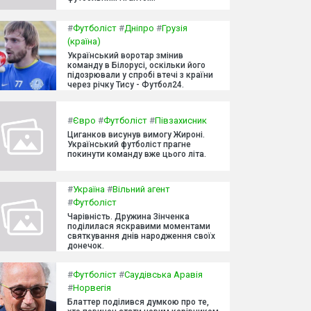
#
Футболіст
#
Дніпро
#
Грузія
(країна)
Український воротар змінив
команду в Білорусі, оскільки його
підозрювали у спробі втечі з країни
через річку Тису - Футбол24.
#
Євро
#
Футболіст
#
Півзахисник
Циганков висунув вимогу Жироні.
Український футболіст прагне
покинути команду вже цього літа.
#
Україна
#
Вільний агент
#
Футболіст
Чарівність. Дружина Зінченка
поділилася яскравими моментами
святкування днів народження своїх
донечок.
#
Футболіст
#
Саудівська Аравія
#
Норвегія
Блаттер поділився думкою про те,