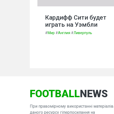
Кардифф Сити будет
играть на Уэмбли
#
Мир
#
Англия
#
Ливерпуль
FOOTBALL
NEWS
При правомірному використанні матеріалів
даного ресурсу гіперпосилання на