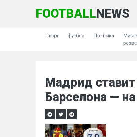
FOOTBALL
NEWS
Спорт
футбол
Політика
Мисте
розва
Мадрид ставит 
Барселона — на