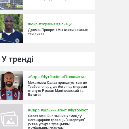
#
Мир
#
Украина
#
Донецк
Драман Траоре: «Мы взяли важные
три очка»
У тренді
#
Євро
#
Футболіст
#
Півзахисник
Мохаммед Салах приєднується до
Трабзонспору, де його партнерами
стануть Руслан Маліновський та
Батагов.
#
Євро
#
Вільний агент
#
Футболіст
Салах офіційно змінив команду!
Легендарний гравець "Ліверпуля"
уклав угоду з турецьким
футбольним гігантом.