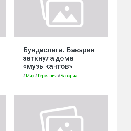
Бундеслига. Бавария
заткнула дома
«музыкантов»
#
Мир
#
Германия
#
Бавария