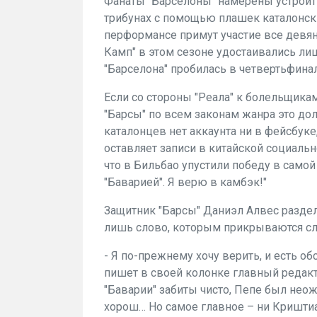
Фанаты "Барселоны" намерены устроит
трибунах с помощью плашек каталонский
перформансе примут участие все девяно
Камп" в этом сезоне удостаивались лиш
"Барселона" пробилась в четвертьфинал
Если со стороны "Реала" к болельщикам
"Барсы" по всем законам жанра это до
каталонцев нет аккаунта ни в фейсбуке
оставляет записи в китайской социаль
что в Бильбао упустили победу в самой
"Баварией". Я верю в камбэк!"
Защитник "Барсы" Даниэл Алвес раздел
лишь слово, которым прикрываются сла
-
Я по-прежнему хочу верить, и есть о
пишет в своей колонке главный редак
"Баварии"
забиты чисто, Пепе был нео
хорош… Но самое главное – ни Криштиа