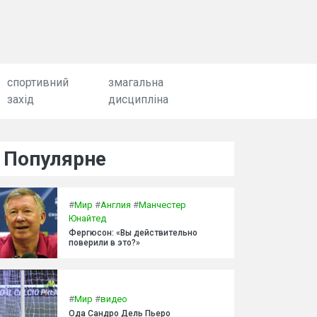
спортивний
змагальна
захід
дисципліна
Популярне
#
Мир
#
Англия
#
Манчестер
Юнайтед
Фергюсон: «Вы действительно
поверили в это?»
#
Мир
#
видео
Ода Сандро Дель Пьеро