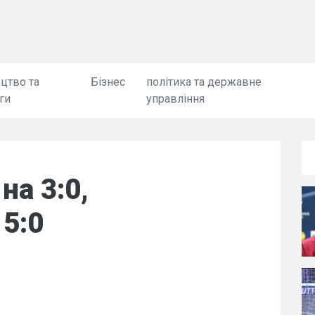
цтво та
Бізнес
політика та державне
ги
управління
на 3:0,
 5:0