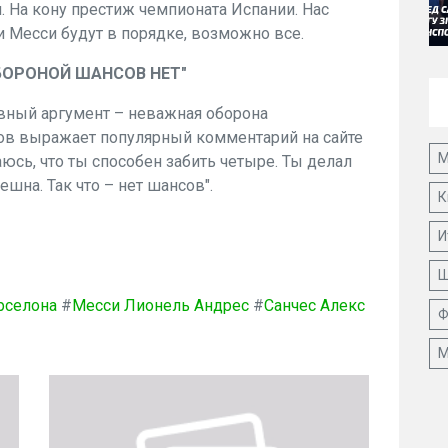
. На кону престиж чемпионата Испании. Нас
и Месси будут в порядке, возможно все.
ОБОРОНОЙ ШАНСОВ НЕТ"
авный аргумент – неважная оборона
ов выражает популярный комментарий на сайте
М
аюсь, что ты способен забить четыре. Ты делал
ешна. Так что – нет шансов".
К
И
Ш
рселона
#
Месси Лионель Андрес
#
Санчес Алекс
Ф
М