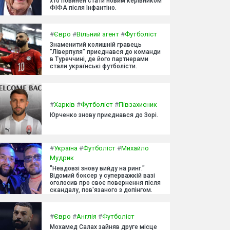
хто повинен стати новим керівником
ФІФА після Інфантіно.
#
Євро
#
Вільний агент
#
Футболіст
Знаменитий колишній гравець
"Ліверпуля" приєднався до команди
в Туреччині, де його партнерами
стали українські футболісти.
#
Харків
#
Футболіст
#
Півзахисник
Юрченко знову приєднався до Зорі.
#
Україна
#
Футболіст
#
Михайло
Мудрик
"Невдовзі знову вийду на ринг."
Відомий боксер у суперважкій вазі
оголосив про своє повернення після
скандалу, пов'язаного з допінгом.
#
Євро
#
Англія
#
Футболіст
Мохамед Салах зайняв друге місце