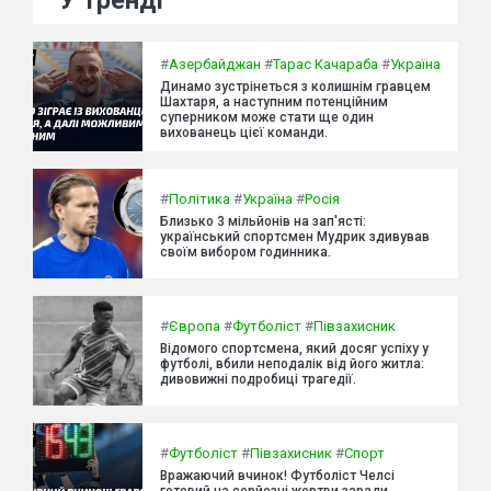
У тренді
#
Азербайджан
#
Тарас Качараба
#
Україна
Динамо зустрінеться з колишнім гравцем
Шахтаря, а наступним потенційним
суперником може стати ще один
вихованець цієї команди.
#
Політика
#
Україна
#
Росія
Близько 3 мільйонів на зап'ясті:
український спортсмен Мудрик здивував
своїм вибором годинника.
#
Європа
#
Футболіст
#
Півзахисник
Відомого спортсмена, який досяг успіху у
футболі, вбили неподалік від його житла:
дивовижні подробиці трагедії.
#
Футболіст
#
Півзахисник
#
Спорт
Вражаючий вчинок! Футболіст Челсі
готовий на серйозні жертви заради