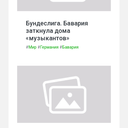
Бундеслига. Бавария
заткнула дома
«музыкантов»
#
Мир
#
Германия
#
Бавария