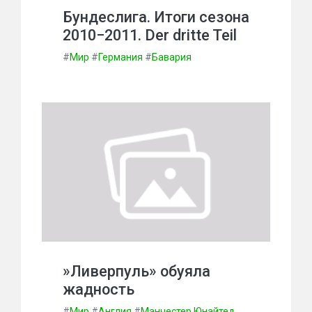
Бундеслига. Итоги сезона
2010−2011. Der dritte Teil
#
Мир
#
Германия
#
Бавария
»Ливерпуль» обуяла
жадность
#
Мир
#
Англия
#
Манчестер Юнайтед