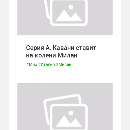
Серия А. Кавани ставит
на колени Милан
#
Мир
#
Италия
#
Милан