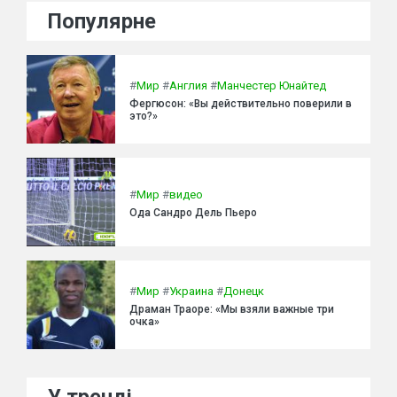
Популярне
#
Мир
#
Англия
#
Манчестер Юнайтед
Фергюсон: «Вы действительно поверили в
это?»
#
Мир
#
видео
Ода Сандро Дель Пьеро
#
Мир
#
Украина
#
Донецк
Драман Траоре: «Мы взяли важные три
очка»