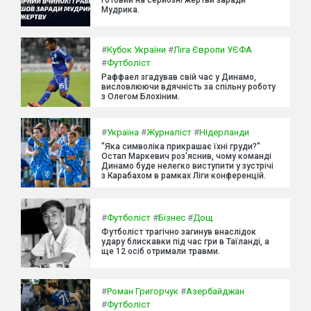
Мудрика.
#
Кубок України
#
Ліга Європи УЄФА
#
Футболіст
Раффаел згадував свій час у Динамо,
висловлюючи вдячність за спільну роботу
з Олегом Блохіним.
#
Україна
#
Журналіст
#
Нідерланди
"Яка символіка прикрашає їхні груди?"
Остап Маркевич роз'яснив, чому команді
Динамо буде нелегко виступити у зустрічі
з Карабахом в рамках Ліги конференцій.
#
Футболіст
#
Бізнес
#
Дощ
Футболіст трагічно загинув внаслідок
удару блискавки під час гри в Таїланді, а
ще 12 осіб отримали травми.
#
Роман Григорчук
#
Азербайджан
#
Футболіст