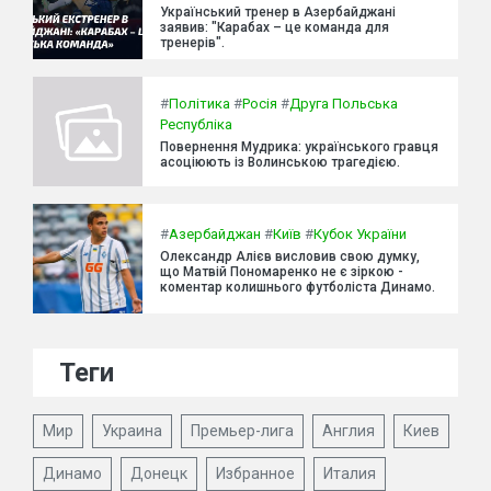
Український тренер в Азербайджані
заявив: "Карабах – це команда для
тренерів".
#
Політика
#
Росія
#
Друга Польська
Республіка
Повернення Мудрика: українського гравця
асоціюють із Волинською трагедією.
#
Азербайджан
#
Київ
#
Кубок України
Олександр Алієв висловив свою думку,
що Матвій Пономаренко не є зіркою -
коментар колишнього футболіста Динамо.
Теги
Мир
Украина
Премьер-лига
Англия
Киев
Динамо
Донецк
Избранное
Италия