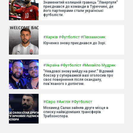
Знаменитий колишній гравець "Ліверпуля"
приєднався до команди в Туреччині, де
його партнерами стали українські
футболісти.
#
Харків
#
Футболіст
#
Півзахисник
Юрченко знову приєднався до Зорі.
#
Україна
#
Футболіст
#
Михайло Мудрик
"Невдовзі знову вийду на ринг." Відомий
боксер у суперважкій вазі оголосив про
своє повернення після скандалу,
пов'язаного з допінгом.
#
Євро
#
Англія
#
Футболіст
Мохамед Салах зайняв друге місце в
списку найвідоміших трансферів
Трабзонспора.