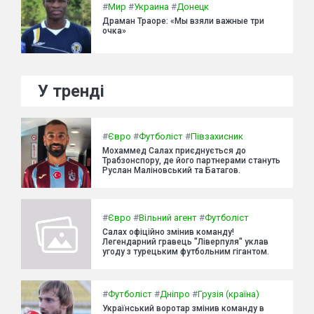
#
Мир
#
Украина
#
Донецк
Драман Траоре: «Мы взяли важные три
очка»
У тренді
#
Євро
#
Футболіст
#
Півзахисник
Мохаммед Салах приєднується до
Трабзонспору, де його партнерами стануть
Руслан Маліновський та Батагов.
#
Євро
#
Вільний агент
#
Футболіст
Салах офіційно змінив команду!
Легендарний гравець "Ліверпуля" уклав
угоду з турецьким футбольним гігантом.
#
Футболіст
#
Дніпро
#
Грузія (країна)
Український воротар змінив команду в