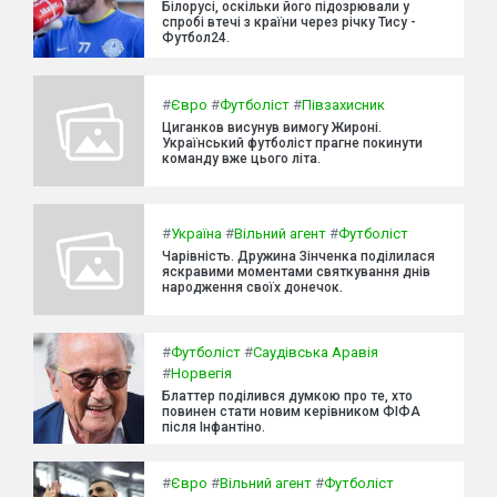
Білорусі, оскільки його підозрювали у
спробі втечі з країни через річку Тису -
Футбол24.
#
Євро
#
Футболіст
#
Півзахисник
Циганков висунув вимогу Жироні.
Український футболіст прагне покинути
команду вже цього літа.
#
Україна
#
Вільний агент
#
Футболіст
Чарівність. Дружина Зінченка поділилася
яскравими моментами святкування днів
народження своїх донечок.
#
Футболіст
#
Саудівська Аравія
#
Норвегія
Блаттер поділився думкою про те, хто
повинен стати новим керівником ФІФА
після Інфантіно.
#
Євро
#
Вільний агент
#
Футболіст