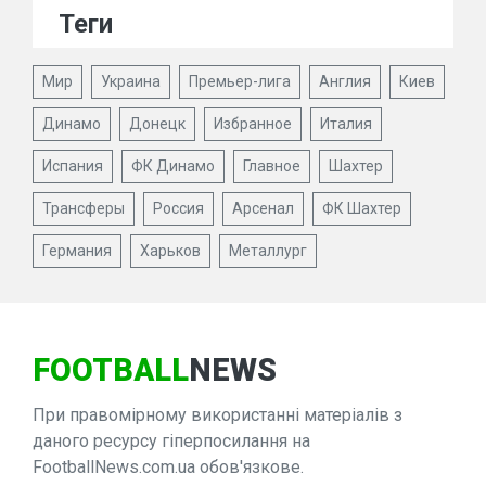
Теги
Мир
Украина
Премьер-лига
Англия
Киев
Динамо
Донецк
Избранное
Италия
Испания
ФК Динамо
Главное
Шахтер
Трансферы
Россия
Арсенал
ФК Шахтер
Германия
Харьков
Металлург
FOOTBALL
NEWS
При правомірному використанні матеріалів з
даного ресурсу гіперпосилання на
FootballNews.com.ua обов'язкове.