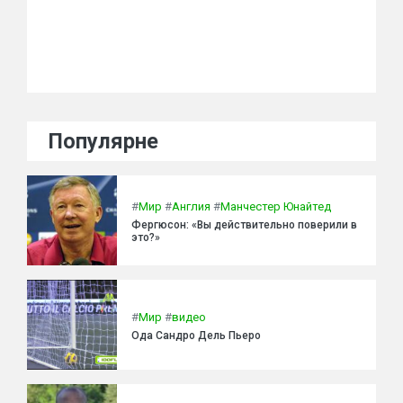
Популярне
#
Мир
#
Англия
#
Манчестер Юнайтед
Фергюсон: «Вы действительно поверили в
это?»
#
Мир
#
видео
Ода Сандро Дель Пьеро