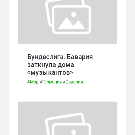
Бундеслига. Бавария
заткнула дома
«музыкантов»
#
Мир
#
Германия
#
Бавария