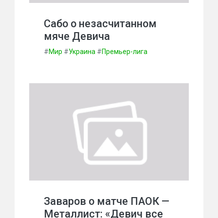
Сабо о незасчитанном
мяче Девича
#
Мир
#
Украина
#
Премьер-лига
Заваров о матче ПАОК —
Металлист: «Девич все