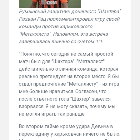
Румынский защитник донецкого "Шахтера"
Разван Рац прокомментировал игру своей
команды против харьковского
"Металлиста". Напомним, эта встреча
завершилась вничью со счетом 1:1.
"Понятно, что сегодня не самый простой
матч был для "Шахтера". "Металлист"
действительно отличная команда, которая
реально претендует на второе место. Я бы
отдал предпочтение "Металлисту" - их игра
мне больше нравиться. Согласен, что
после ответного гола "Шахтер" завелся,
взорвался. Я не могу сказать, почему мы
не могли играть так раньше.
Во втором тайме кроме удара Девича в
перекладину у харьковчан ничего не было.