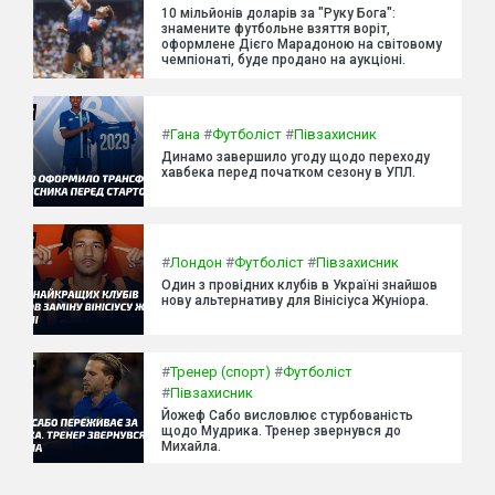
10 мільйонів доларів за "Руку Бога":
знамените футбольне взяття воріт,
оформлене Дієго Марадоною на світовому
чемпіонаті, буде продано на аукціоні.
#
Гана
#
Футболіст
#
Півзахисник
Динамо завершило угоду щодо переходу
хавбека перед початком сезону в УПЛ.
#
Лондон
#
Футболіст
#
Півзахисник
Один з провідних клубів в Україні знайшов
нову альтернативу для Вінісіуса Жуніора.
#
Тренер (спорт)
#
Футболіст
#
Півзахисник
Йожеф Сабо висловлює стурбованість
щодо Мудрика. Тренер звернувся до
Михайла.