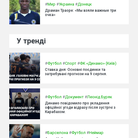
#
Мир
#
Украина
#
Донецк
Драман Траоре: «Мы взяли важные три
очка»
У тренді
#
Футбол
#
Спорт
#
ФК «Динамо» (Київ)
Ставка дня: Основні поєдинки та
затребувані прогнози на 9 серпня.
#
Футбол
#
Документ
#
Леонід Буряк
Динамо повідомило про укладення
офіційної угоди відразу після зустрічі з
Карабахом.
#
Барселона
#
Футбол
#
Неймар