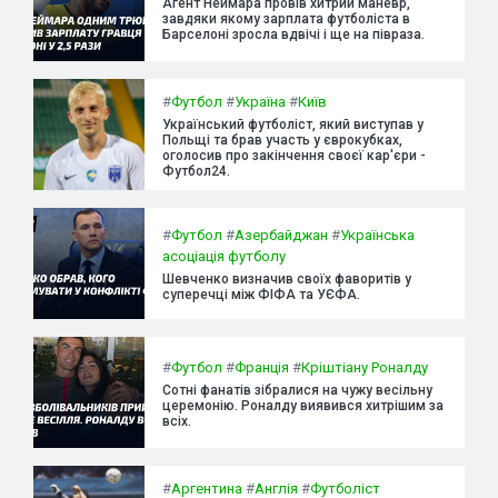
Агент Неймара провів хитрий маневр,
завдяки якому зарплата футболіста в
Барселоні зросла вдвічі і ще на півраза.
#
Футбол
#
Україна
#
Київ
Український футболіст, який виступав у
Польщі та брав участь у єврокубках,
оголосив про закінчення своєї кар'єри -
Футбол24.
#
Футбол
#
Азербайджан
#
Українська
асоціація футболу
Шевченко визначив своїх фаворитів у
суперечці між ФІФА та УЄФА.
#
Футбол
#
Франція
#
Кріштіану Роналду
Сотні фанатів зібралися на чужу весільну
церемонію. Роналду виявився хитрішим за
всіх.
#
Аргентина
#
Англія
#
Футболіст