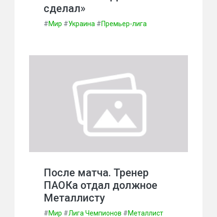
сделал»
#
Мир
#
Украина
#
Премьер-лига
После матча. Тренер
ПАОКа отдал должное
Металлисту
#
Мир
#
Лига Чемпионов
#
Металлист