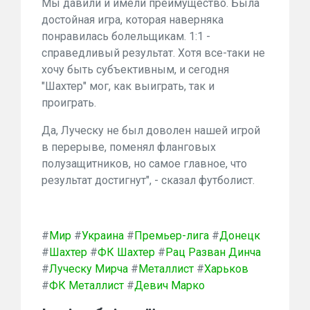
Мы давили и имели преимущество. Была
достойная игра, которая наверняка
понравилась болельщикам. 1:1 -
справедливый результат. Хотя все-таки не
хочу быть субъективным, и сегодня
"Шахтер" мог, как выиграть, так и
проиграть.
Да, Луческу не был доволен нашей игрой
в перерыве, поменял фланговых
полузащитников, но самое главное, что
результат достигнут", - сказал футболист.
#
Мир
#
Украина
#
Премьер-лига
#
Донецк
#
Шахтер
#
ФК Шахтер
#
Рац Разван Динча
#
Луческу Мирча
#
Металлист
#
Харьков
#
ФК Металлист
#
Девич Марко