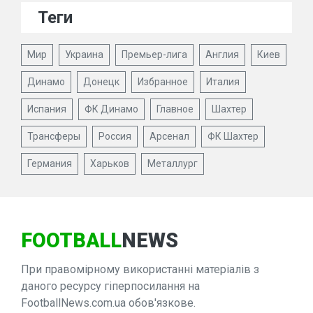
Теги
Мир
Украина
Премьер-лига
Англия
Киев
Динамо
Донецк
Избранное
Италия
Испания
ФК Динамо
Главное
Шахтер
Трансферы
Россия
Арсенал
ФК Шахтер
Германия
Харьков
Металлург
FOOTBALL
NEWS
При правомірному використанні матеріалів з
даного ресурсу гіперпосилання на
FootballNews.com.ua обов'язкове.