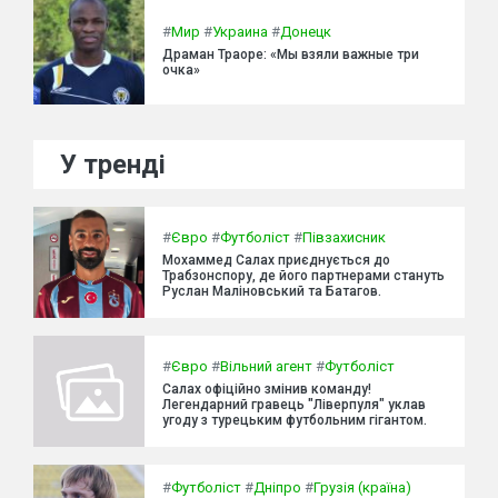
#
Мир
#
Украина
#
Донецк
Драман Траоре: «Мы взяли важные три
очка»
У тренді
#
Євро
#
Футболіст
#
Півзахисник
Мохаммед Салах приєднується до
Трабзонспору, де його партнерами стануть
Руслан Маліновський та Батагов.
#
Євро
#
Вільний агент
#
Футболіст
Салах офіційно змінив команду!
Легендарний гравець "Ліверпуля" уклав
угоду з турецьким футбольним гігантом.
#
Футболіст
#
Дніпро
#
Грузія (країна)