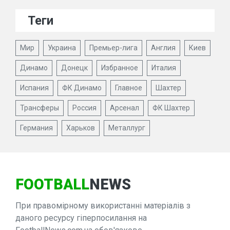
Теги
Мир
Украина
Премьер-лига
Англия
Киев
Динамо
Донецк
Избранное
Италия
Испания
ФК Динамо
Главное
Шахтер
Трансферы
Россия
Арсенал
ФК Шахтер
Германия
Харьков
Металлург
FOOTBALL
NEWS
При правомірному використанні матеріалів з
даного ресурсу гіперпосилання на