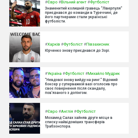
#
Євро
#
Вільний агент
#
Футболіст
Знаменитий колишній гравець "Ліверпуля"
приєднався до команди в Туреччині, де
його партнерами стали українські
футболісти.
#
Харків
#
Футболіст
#
Півзахисник
Юрченко знову приєднався до Зорі.
#
Україна
#
Футболіст
#
Михайло Мудрик
"Невдовзі знову вийду на ринг." Відомий
боксер у суперважкій вазі оголосив про
своє повернення після скандалу,
пов'язаного з допінгом.
#
Євро
#
Англія
#
Футболіст
Мохамед Салах зайняв друге місце в
списку найвідоміших трансферів
Трабзонспора.