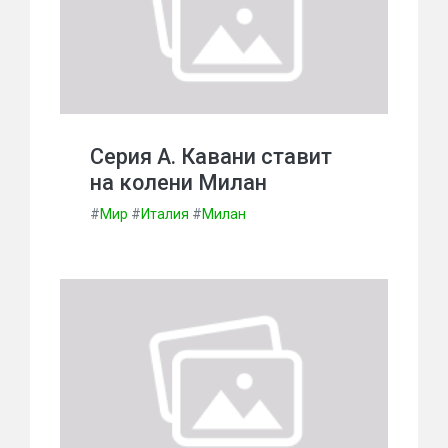
Серия А. Кавани ставит
на колени Милан
#
Мир
#
Италия
#
Милан