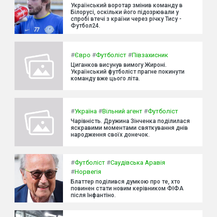
Український воротар змінив команду в
Білорусі, оскільки його підозрювали у
спробі втечі з країни через річку Тису -
Футбол24.
#
Євро
#
Футболіст
#
Півзахисник
Циганков висунув вимогу Жироні.
Український футболіст прагне покинути
команду вже цього літа.
#
Україна
#
Вільний агент
#
Футболіст
Чарівність. Дружина Зінченка поділилася
яскравими моментами святкування днів
народження своїх донечок.
#
Футболіст
#
Саудівська Аравія
#
Норвегія
Блаттер поділився думкою про те, хто
повинен стати новим керівником ФІФА
після Інфантіно.