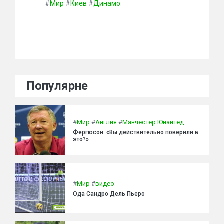
#
Мир
#
Киев
#
Динамо
Популярне
#
Мир
#
Англия
#
Манчестер Юнайтед
Фергюсон: «Вы действительно поверили в
это?»
#
Мир
#
видео
Ода Сандро Дель Пьеро