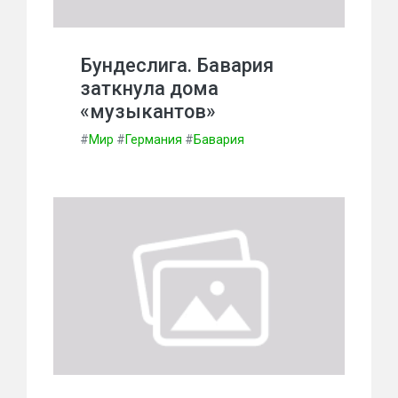
Бундеслига. Бавария
заткнула дома
«музыкантов»
#
Мир
#
Германия
#
Бавария