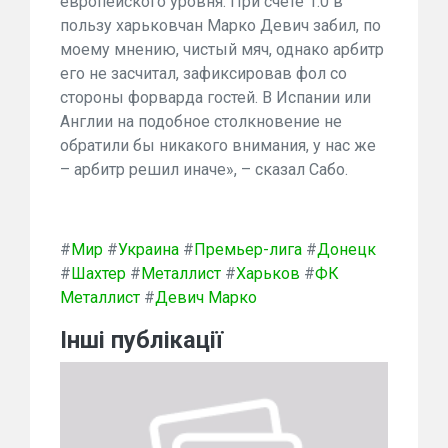
европейского уровня. При счете 1:0 в
пользу харьковчан Марко Девич забил, по
моему мнению, чистый мяч, однако арбитр
его не засчитал, зафиксировав фол со
стороны форварда гостей. В Испании или
Англии на подобное столкновение не
обратили бы никакого внимания, у нас же
– арбитр решил иначе», – сказал Сабо.
#
Мир
#
Украина
#
Премьер-лига
#
Донецк
#
Шахтер
#
Металлист
#
Харьков
#
ФК
Металлист
#
Девич Марко
Інші публікації