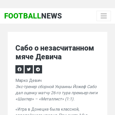
FOOTBALL
NEWS
Сабо о незасчитанном
мяче Девича
Марко Девич
Экс-тренер сборной Украины Йожеф Сабо
дал оценку матчу 26-го тура премьер-лиги
«Шахтер» – «Металлист» (1:1).
«Игра в Донецке была классной,