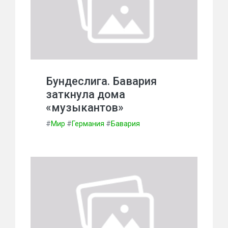
Бундеслига. Бавария
заткнула дома
«музыкантов»
#
Мир
#
Германия
#
Бавария