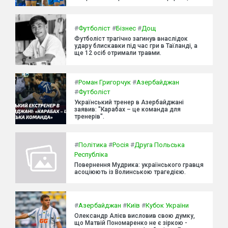
#
Футболіст
#
Бізнес
#
Дощ
Футболіст трагічно загинув внаслідок
удару блискавки під час гри в Таїланді, а
ще 12 осіб отримали травми.
#
Роман Григорчук
#
Азербайджан
#
Футболіст
Український тренер в Азербайджані
заявив: "Карабах – це команда для
тренерів".
#
Політика
#
Росія
#
Друга Польська
Республіка
Повернення Мудрика: українського гравця
асоціюють із Волинською трагедією.
#
Азербайджан
#
Київ
#
Кубок України
Олександр Алієв висловив свою думку,
що Матвій Пономаренко не є зіркою -