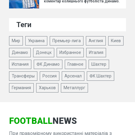
коментар колишнього футболіста Динамо.
Теги
Мир
Украина
Премьер-лига
Англия
Киев
Динамо
Донецк
Избранное
Италия
Испания
ФК Динамо
Главное
Шахтер
Трансферы
Россия
Арсенал
ФК Шахтер
Германия
Харьков
Металлург
FOOTBALL
NEWS
При правомірному використанні матеріалів з