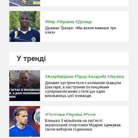
#
Мир
#
Украина
#
Донецк
Драман Траоре: «Мы взяли важные три
очка»
У тренді
#
Азербайджан
#
Тарас Качараба
#
Україна
Динамо зустрінеться з колишнім гравцем
Шахтаря, а наступним потенційним
суперником може стати ще один
вихованець цієї команди.
#
Політика
#
Україна
#
Росія
Близько 3 мільйонів на зап'ясті:
український спортсмен Мудрик здивував
своїм вибором годинника.