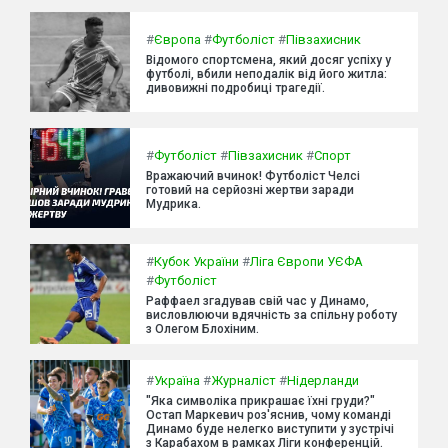
#
Європа
#
Футболіст
#
Півзахисник
Відомого спортсмена, який досяг успіху у
футболі, вбили неподалік від його житла:
дивовижні подробиці трагедії.
#
Футболіст
#
Півзахисник
#
Спорт
Вражаючий вчинок! Футболіст Челсі
готовий на серйозні жертви заради
Мудрика.
#
Кубок України
#
Ліга Європи УЄФА
#
Футболіст
Раффаел згадував свій час у Динамо,
висловлюючи вдячність за спільну роботу
з Олегом Блохіним.
#
Україна
#
Журналіст
#
Нідерланди
"Яка символіка прикрашає їхні груди?"
Остап Маркевич роз'яснив, чому команді
Динамо буде нелегко виступити у зустрічі
з Карабахом в рамках Ліги конференцій.