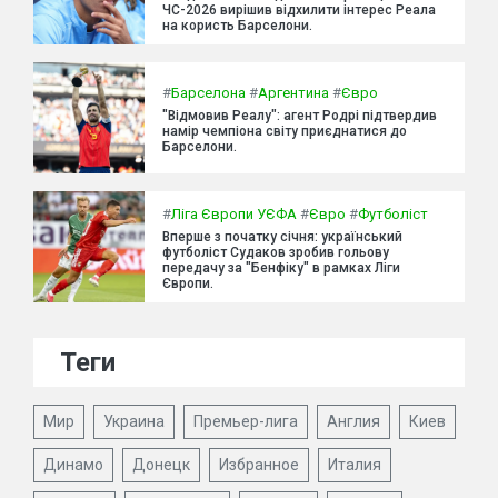
ЧС-2026 вирішив відхилити інтерес Реала
на користь Барселони.
#
Барселона
#
Аргентина
#
Євро
"Відмовив Реалу": агент Родрі підтвердив
намір чемпіона світу приєднатися до
Барселони.
#
Ліга Європи УЄФА
#
Євро
#
Футболіст
Вперше з початку січня: український
футболіст Судаков зробив гольову
передачу за "Бенфіку" в рамках Ліги
Європи.
Теги
Мир
Украина
Премьер-лига
Англия
Киев
Динамо
Донецк
Избранное
Италия