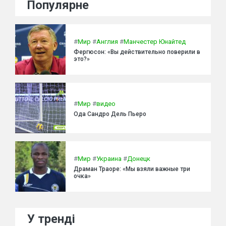
Популярне
#
Мир
#
Англия
#
Манчестер Юнайтед
Фергюсон: «Вы действительно поверили в
это?»
#
Мир
#
видео
Ода Сандро Дель Пьеро
#
Мир
#
Украина
#
Донецк
Драман Траоре: «Мы взяли важные три
очка»
У тренді