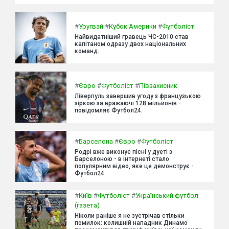
#
Уругвай
#
Кубок Америки
#
Футболіст
Найвидатніший гравець ЧС-2010 став
капітаном одразу двох національних
команд.
#
Євро
#
Футболіст
#
Півзахисник
Ліверпуль завершив угоду з французькою
зіркою за вражаючі 128 мільйонів -
повідомляє Футбол24.
#
Барселона
#
Євро
#
Футболіст
Родрі вже виконує пісні у дуеті з
Барселоною - в інтернеті стало
популярним відео, яке це демонструє -
Футбол24.
#
Київ
#
Футболіст
#
Український футбол
(газета)
Ніколи раніше я не зустрічав стільки
помилок: колишній нападник Динамо