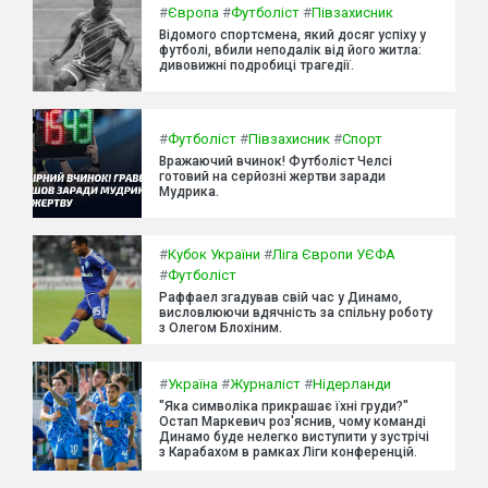
#
Європа
#
Футболіст
#
Півзахисник
Відомого спортсмена, який досяг успіху у
футболі, вбили неподалік від його житла:
дивовижні подробиці трагедії.
#
Футболіст
#
Півзахисник
#
Спорт
Вражаючий вчинок! Футболіст Челсі
готовий на серйозні жертви заради
Мудрика.
#
Кубок України
#
Ліга Європи УЄФА
#
Футболіст
Раффаел згадував свій час у Динамо,
висловлюючи вдячність за спільну роботу
з Олегом Блохіним.
#
Україна
#
Журналіст
#
Нідерланди
"Яка символіка прикрашає їхні груди?"
Остап Маркевич роз'яснив, чому команді
Динамо буде нелегко виступити у зустрічі
з Карабахом в рамках Ліги конференцій.