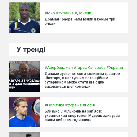
#
Мир
#
Украина
#
Донецк
Драман Траоре: «Мы взяли важные три
очка»
У тренді
#
Азербайджан
#
Тарас Качараба
#
Україна
Динамо зустрінеться з колишнім гравцем
Шахтаря, а наступним потенційним
суперником може стати ще один
вихованець цієї команди.
#
Політика
#
Україна
#
Росія
Близько 3 мільйонів на зап'ясті:
український спортсмен Мудрик здивував
своїм вибором годинника.