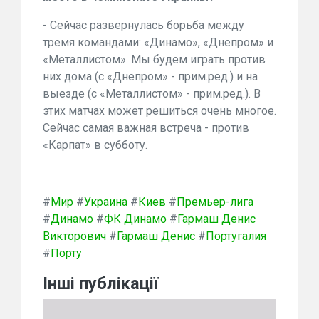
- Сейчас развернулась борьба между
тремя командами: «Динамо», «Днепром» и
«Металлистом». Мы будем играть против
них дома (с «Днепром» - прим.ред.) и на
выезде (с «Металлистом» - прим.ред.). В
этих матчах может решиться очень многое.
Сейчас самая важная встреча - против
«Карпат» в субботу.
#
Мир
#
Украина
#
Киев
#
Премьер-лига
#
Динамо
#
ФК Динамо
#
Гармаш Денис
Викторович
#
Гармаш Денис
#
Португалия
#
Порту
Інші публікації