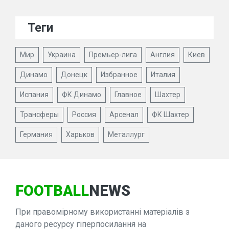
Теги
Мир
Украина
Премьер-лига
Англия
Киев
Динамо
Донецк
Избранное
Италия
Испания
ФК Динамо
Главное
Шахтер
Трансферы
Россия
Арсенал
ФК Шахтер
Германия
Харьков
Металлург
FOOTBALL
NEWS
При правомірному використанні матеріалів з
даного ресурсу гіперпосилання на