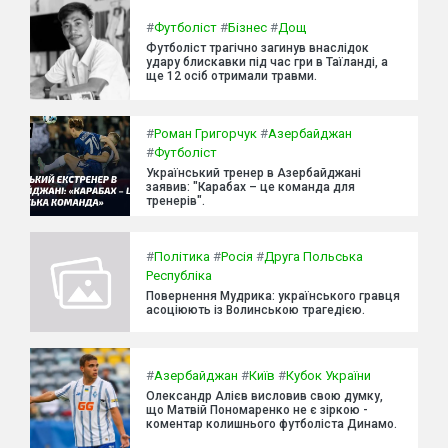
#
Футболіст
#
Бізнес
#
Дощ
Футболіст трагічно загинув внаслідок
удару блискавки під час гри в Таїланді, а
ще 12 осіб отримали травми.
#
Роман Григорчук
#
Азербайджан
#
Футболіст
Український тренер в Азербайджані
заявив: "Карабах – це команда для
тренерів".
#
Політика
#
Росія
#
Друга Польська
Республіка
Повернення Мудрика: українського гравця
асоціюють із Волинською трагедією.
#
Азербайджан
#
Київ
#
Кубок України
Олександр Алієв висловив свою думку,
що Матвій Пономаренко не є зіркою -
коментар колишнього футболіста Динамо.