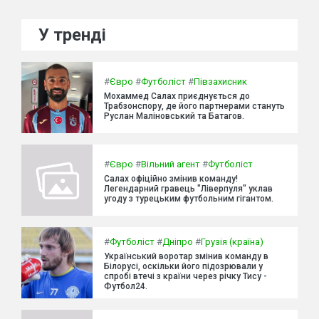
У тренді
#
Євро
#
Футболіст
#
Півзахисник
Мохаммед Салах приєднується до
Трабзонспору, де його партнерами стануть
Руслан Маліновський та Батагов.
#
Євро
#
Вільний агент
#
Футболіст
Салах офіційно змінив команду!
Легендарний гравець "Ліверпуля" уклав
угоду з турецьким футбольним гігантом.
#
Футболіст
#
Дніпро
#
Грузія (країна)
Український воротар змінив команду в
Білорусі, оскільки його підозрювали у
спробі втечі з країни через річку Тису -
Футбол24.