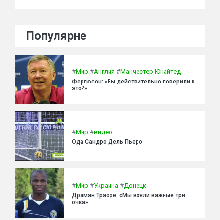
Популярне
#
Мир
#
Англия
#
Манчестер Юнайтед
Фергюсон: «Вы действительно поверили в
это?»
#
Мир
#
видео
Ода Сандро Дель Пьеро
#
Мир
#
Украина
#
Донецк
Драман Траоре: «Мы взяли важные три
очка»