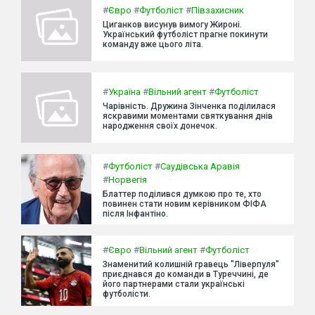
#
Євро
#
Футболіст
#
Півзахисник
Циганков висунув вимогу Жироні.
Український футболіст прагне покинути
команду вже цього літа.
#
Україна
#
Вільний агент
#
Футболіст
Чарівність. Дружина Зінченка поділилася
яскравими моментами святкування днів
народження своїх донечок.
#
Футболіст
#
Саудівська Аравія
#
Норвегія
Блаттер поділився думкою про те, хто
повинен стати новим керівником ФІФА
після Інфантіно.
#
Євро
#
Вільний агент
#
Футболіст
Знаменитий колишній гравець "Ліверпуля"
приєднався до команди в Туреччині, де
його партнерами стали українські
футболісти.