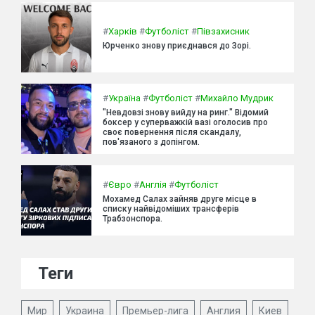
#
Харків
#
Футболіст
#
Півзахисник
Юрченко знову приєднався до Зорі.
#
Україна
#
Футболіст
#
Михайло Мудрик
"Невдовзі знову вийду на ринг." Відомий
боксер у суперважкій вазі оголосив про
своє повернення після скандалу,
пов'язаного з допінгом.
#
Євро
#
Англія
#
Футболіст
Мохамед Салах зайняв друге місце в
списку найвідоміших трансферів
Трабзонспора.
Теги
Мир
Украина
Премьер-лига
Англия
Киев