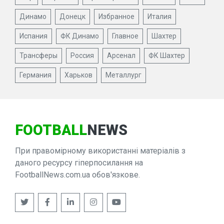
Динамо
Донецк
Избранное
Италия
Испания
ФК Динамо
Главное
Шахтер
Трансферы
Россия
Арсенал
ФК Шахтер
Германия
Харьков
Металлург
FOOTBALL
NEWS
При правомірному використанні матеріалів з
даного ресурсу гіперпосилання на
FootballNews.com.ua обов'язкове.