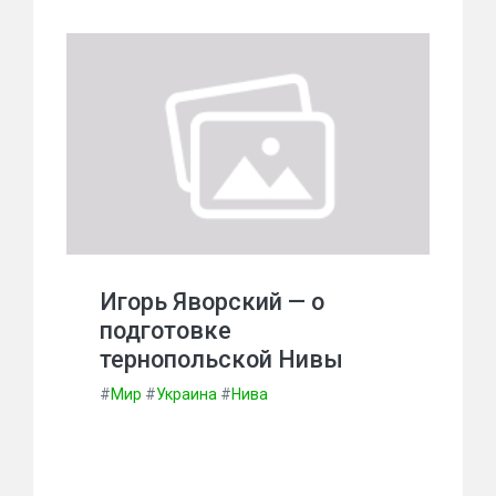
Игорь Яворский — о
подготовке
тернопольской Нивы
#
Мир
#
Украина
#
Нива