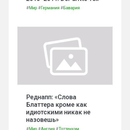
#
Мир
#
Германия
#
Бавария
Реднапп: «Слова
Блаттера кроме как
идиотскими никак не
назовешь»
#
Мир
#
Англия
#
Тоттенхэм