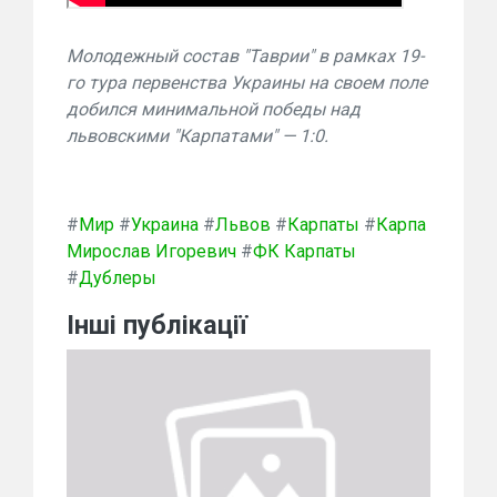
Молодежный состав "Таврии" в рамках 19-
го тура первенства Украины на своем поле
добился минимальной победы над
львовскими "Карпатами" — 1:0.
#
Мир
#
Украина
#
Львов
#
Карпаты
#
Карпа
Мирослав Игоревич
#
ФК Карпаты
#
Дублеры
Інші публікації