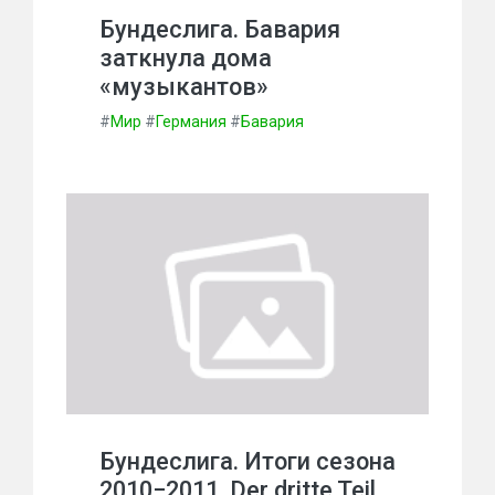
Бундеслига. Бавария
заткнула дома
«музыкантов»
#
Мир
#
Германия
#
Бавария
Бундеслига. Итоги сезона
2010−2011. Der dritte Teil