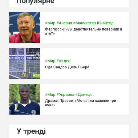
Популярне
#
Мир
#
Англия
#
Манчестер Юнайтед
Фергюсон: «Вы действительно поверили в
это?»
#
Мир
#
видео
Ода Сандро Дель Пьеро
#
Мир
#
Украина
#
Донецк
Драман Траоре: «Мы взяли важные три
очка»
У тренді