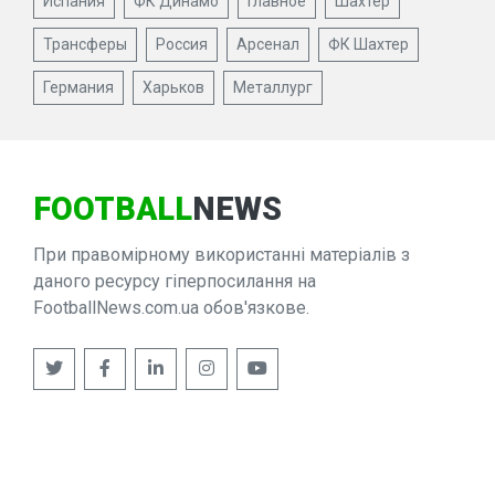
Испания
ФК Динамо
Главное
Шахтер
Трансферы
Россия
Арсенал
ФК Шахтер
Германия
Харьков
Металлург
FOOTBALL
NEWS
При правомірному використанні матеріалів з
даного ресурсу гіперпосилання на
FootballNews.com.ua обов'язкове.