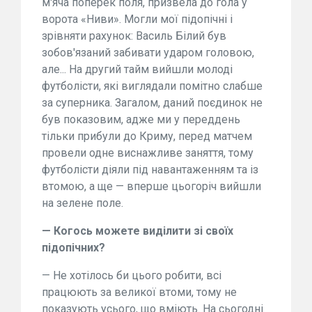
м'яча поперек поля, призвела до гола у
ворота «Ниви». Могли мої підопічні і
зрівняти рахунок: Василь Білий був
зобов'язаний забивати ударом головою,
але... На другий тайм вийшли молоді
футболісти, які виглядали помітно слабше
за суперника. Загалом, даний поєдинок не
був показовим, адже ми у переддень
тільки прибули до Криму, перед матчем
провели одне виснажливе заняття, тому
футболісти діяли під навантаженням та із
втомою, а ще — вперше цьогоріч вийшли
на зелене поле.
— Когось можете виділити зі своїх
підопічних?
— Не хотілось би цього робити, всі
працюють за великої втоми, тому не
показують усього, що вміють. На сьогодні