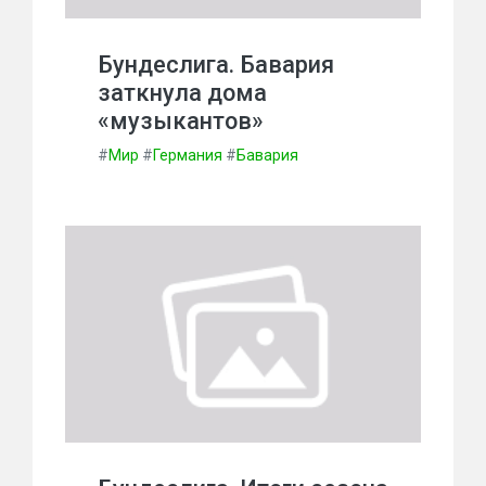
Бундеслига. Бавария
заткнула дома
«музыкантов»
#
Мир
#
Германия
#
Бавария