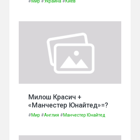
#
Мир
#
Украина
#
Киев
Милош Красич +
«Манчестер Юнайтед»=?
#
Мир
#
Англия
#
Манчестер Юнайтед