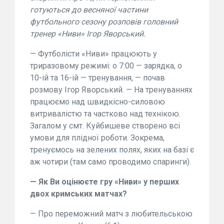
готуються до весняної частини
футбольного сезону розповів головний
тренер «Ниви» Ігор Яворський.
— Футболісти «Ниви» працюють у
триразовому режимі: о 7:00 — зарядка, о
10-ій та 16-ій — тренування, — почав
розмову Ігор Яворський. — На тренуваннях
працюємо над швидкісно-силовою
витривалістю та частково над технікою.
Загалом у смт. Куйбишеве створено всі
умови для плідної роботи. Зокрема,
тренуємось на зелених полях, яких на базі є
аж чотири (там само проводимо спаринги).
— Як Ви оцінюєте гру «Ниви» у перших
двох кримських матчах?
— Про переможний матч з любительською