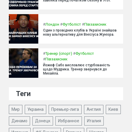
хавбека перед початком сезону в УПЛ.
#
Лондон
#
Футболіст
#
Півзахисник
Один з провідних клубів в Україні знайшов
нову альтернативу для Вінісіуса Жуніора.
#
Тренер (спорт)
#
Футболіст
#
Півзахисник
Йожеф Сабо висловлює стурбованість
щодо Мудрика. Тренер звернувся до
Михайла.
Теги
Мир
Украина
Премьер-лига
Англия
Киев
Динамо
Донецк
Избранное
Италия