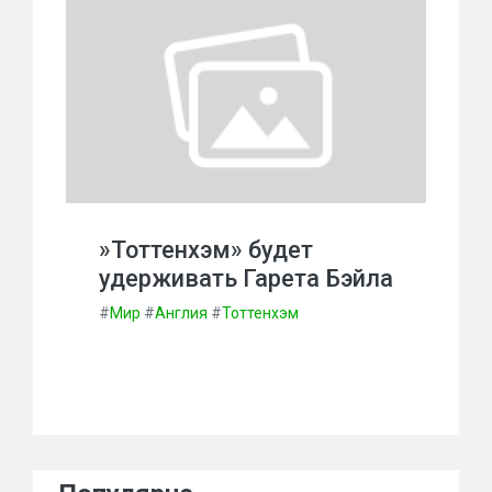
»Тоттенхэм» будет
удерживать Гарета Бэйла
#
Мир
#
Англия
#
Тоттенхэм