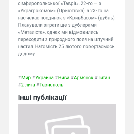
сімферопольської «Таврії», 22-го — з
«Украгрокомом» (Приютівка), а 23-го на
нас чекає поєдинок з «Кривбасом» (дубль).
Планували зіграти ще з дублерами
«Металіста», однак ми відмовились
переходити з природного поля на штучний
настил. Натомість 25 лютого повертаємось
додому.
#
Мир
#
Украина
#
Нива
#
Армянск
#
Титан
#
2 лига
#
Тернополь
Інші публікації