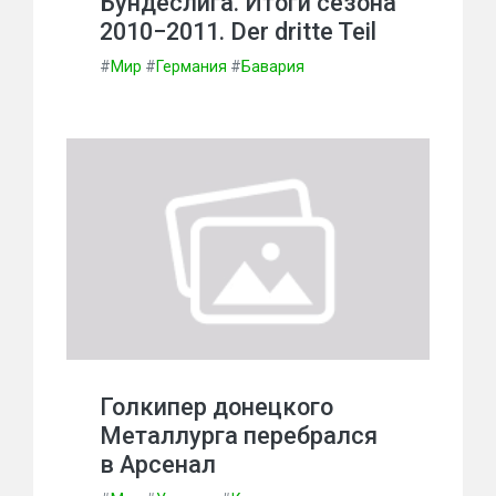
Бундеслига. Итоги сезона
2010−2011. Der dritte Teil
#
Мир
#
Германия
#
Бавария
Голкипер донецкого
Металлурга перебрался
в Арсенал