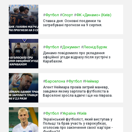
#
Футбол
#
Спорт
#
ФК «Динамо» (Київ)
Ставка дня: Основні поєдинки та
затребувані прогнози на 9 серпня.
#
Футбол
#
Документ
#
Леонід Буряк
Динамо повідомило про укладення
офіційної угоди відразу після зустрічі з
Карабахом.
#
Барселона
#
Футбол
#
Неймар
Агент Неймара провів хитрий маневр,
завдяки якому зарплата футболіста в
Барселоні зросла вдвічі і ще на півраза.
#
Футбол
#
Україна
#
Київ
Український футболіст, який виступав у
Польщі та брав участь у єврокубках,
оголосив про закінчення своєї кар'єри -
Футбол24.