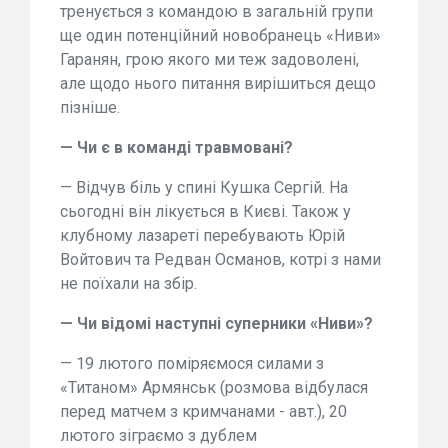
тренується з командою в загальній групи
ще один потенційний новобранець «Ниви»
Гаранян, грою якого ми теж задоволені,
але щодо нього питання вирішиться дещо
пізніше.
— Чи є в команді травмовані?
— Відчув біль у спині Кушка Сергій. На
сьогодні він лікується в Києві. Також у
клубному лазареті перебувають Юрій
Войтович та Редван Османов, котрі з нами
не поїхали на збір.
— Чи відомі наступні суперники «Ниви»?
— 19 лютого поміряємося силами з
«Титаном» Армянськ (розмова відбулася
перед матчем з кримчанами - авт.), 20
лютого зіграємо з дублем