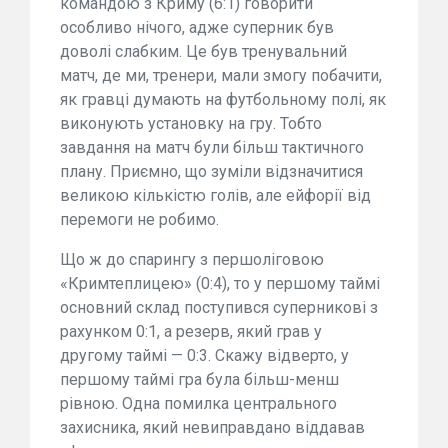
командою з Криму (6:1) говорити
особливо нічого, адже суперник був
доволі слабким. Це був тренувальний
матч, де ми, тренери, мали змогу побачити,
як гравці думають на футбольному полі, як
виконують установку на гру. Тобто
завдання на матч були більш тактичного
плану. Приємно, що зуміли відзначитися
великою кількістю голів, але ейфорії від
перемоги не робимо.
Що ж до спарингу з першоліговою
«Кримтеплицею» (0:4), то у першому таймі
основний склад поступився суперникові з
рахунком 0:1, а резерв, який грав у
другому таймі — 0:3. Скажу відверто, у
першому таймі гра була більш-менш
рівною. Одна помилка центрального
захисника, який невиправдано віддавав