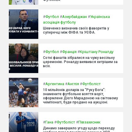
#
Футбол
#
Азербайджан
#
Українська
асоціація футболу
Шевченко визначив своїх фаворитів у
суперечці між ФІФА та УЄФА.
#
Футбол
#
Франція
#
Кріштіану Роналду
Сотні фанатів зібралися на чужу весільну
церемонію. Роналду виявився хитрішим за
всіх.
#
Аргентина
#
Англія
#
Футболіст
10 мільйонів доларів за "Руку Бога":
знамените футбольне взяття воріт,
оформлене Дієго Марадоною на світовому
чемпіонаті, буде продано на аукціоні.
#
Гана
#
Футболіст
#
Півзахисник
Динамо завершило угоду щодо переходу