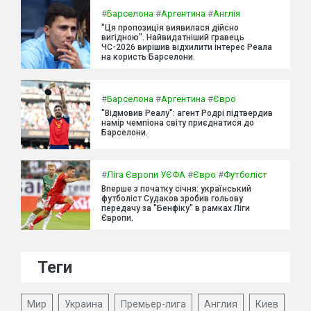
#
Барселона
#
Аргентина
#
Англія
"Ця пропозиція виявилася дійсно
вигідною". Найвидатніший гравець
ЧС-2026 вирішив відхилити інтерес Реала
на користь Барселони.
#
Барселона
#
Аргентина
#
Євро
"Відмовив Реалу": агент Родрі підтвердив
намір чемпіона світу приєднатися до
Барселони.
#
Ліга Європи УЄФА
#
Євро
#
Футболіст
Вперше з початку січня: український
футболіст Судаков зробив гольову
передачу за "Бенфіку" в рамках Ліги
Європи.
Теги
Мир
Украина
Премьер-лига
Англия
Киев