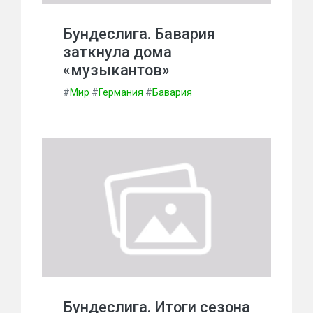
Бундеслига. Бавария
заткнула дома
«музыкантов»
#
Мир
#
Германия
#
Бавария
Бундеслига. Итоги сезона