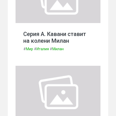
Серия А. Кавани ставит
на колени Милан
#
Мир
#
Италия
#
Милан