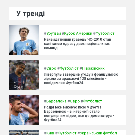
У тренді
#
Уругвай
#
Кубок Америки
#
Футболіст
Найвидатніший гравець ЧС-2010 став
капітаном одразу двох національних
команд.
#
Євро
#
Футболіст
#
Півзахисник
Ліверпуль завершив угоду з французькою
зіркою за вражаючі 128 мільйонів -
повідомляє Футбол24.
#
Барселона
#
Євро
#
Футболіст
Родрі вже виконує пісні у дуеті з
Барселоною - в інтернеті стало
популярним відео, яке це демонструє -
Футбол24.
#
Київ
#
Футболіст
#
Український футбол