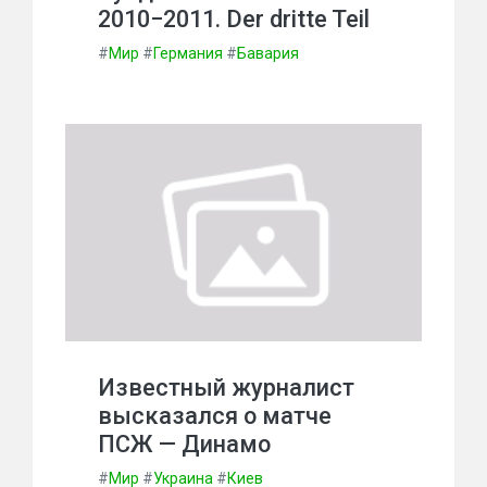
2010−2011. Der dritte Teil
#
Мир
#
Германия
#
Бавария
Известный журналист
высказался о матче
ПСЖ — Динамо
#
Мир
#
Украина
#
Киев