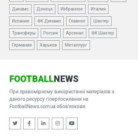
Динамо
Донецк
Избранное
Италия
Испания
ФК Динамо
Главное
Шахтер
Трансферы
Россия
Арсенал
ФК Шахтер
Германия
Харьков
Металлург
FOOTBALL
NEWS
При правомірному використанні матеріалів з
даного ресурсу гіперпосилання на
FootballNews.com.ua обов'язкове.