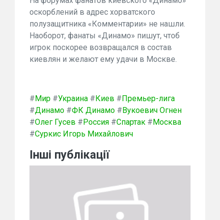
На форумах фанатов киевского «Динамо»
оскорблений в адрес хорватского
полузащитника «Комментарии» не нашли.
Наоборот, фанаты «Динамо» пишут, чтоб
игрок поскорее возвращался в состав
киевлян и желают ему удачи в Москве.
#
Мир
#
Украина
#
Киев
#
Премьер-лига
#
Динамо
#
ФК Динамо
#
Вукоевич Огнен
#
Олег Гусев
#
Россия
#
Спартак
#
Москва
#
Суркис Игорь Михайлович
Інші публікації