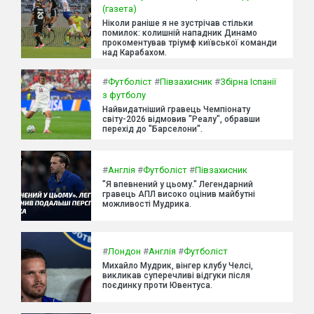
(газета)
Ніколи раніше я не зустрічав стільки
помилок: колишній нападник Динамо
прокоментував тріумф київської команди
над Карабахом.
#
Футболіст
#
Півзахисник
#
Збірна Іспанії
з футболу
Найвидатніший гравець Чемпіонату
світу-2026 відмовив "Реалу", обравши
перехід до "Барселони".
#
Англія
#
Футболіст
#
Півзахисник
"Я впевнений у цьому." Легендарний
гравець АПЛ високо оцінив майбутні
можливості Мудрика.
#
Лондон
#
Англія
#
Футболіст
Михайло Мудрик, вінгер клубу Челсі,
викликав суперечливі відгуки після
поєдинку проти Ювентуса.