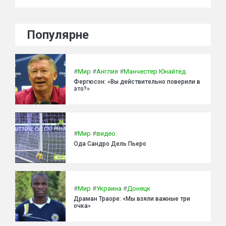
Популярне
#
Мир
#
Англия
#
Манчестер Юнайтед
Фергюсон: «Вы действительно поверили в
это?»
#
Мир
#
видео
Ода Сандро Дель Пьеро
#
Мир
#
Украина
#
Донецк
Драман Траоре: «Мы взяли важные три
очка»