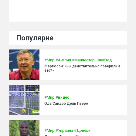
Популярне
#
Мир
#
Англия
#
Манчестер Юнайтед
Фергюсон: «Вы действительно поверили в
это?»
#
Мир
#
видео
Ода Сандро Дель Пьеро
#
Мир
#
Украина
#
Донецк