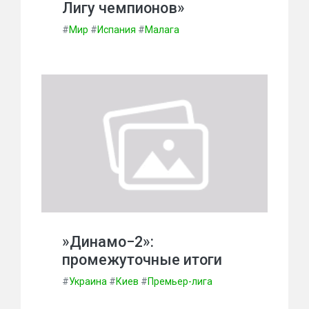
Лигу чемпионов»
#
Мир
#
Испания
#
Малага
»Динамо−2»:
промежуточные итоги
#
Украина
#
Киев
#
Премьер-лига