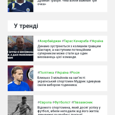
Драман Траоре: «Мы взяли важные три
очка»
У тренді
#
Азербайджан
#
Тарас Качараба
#
Україна
Динамо зустрінеться з колишнім гравцем
Шахтаря, а наступним потенційним
суперником може стати ще один
вихованець цієї команди.
#
Політика
#
Україна
#
Росія
Близько 3 мільйонів на зап'ясті:
український спортсмен Мудрик здивував
своїм вибором годинника.
#
Європа
#
Футболіст
#
Півзахисник
Відомого спортсмена, який досяг успіху у
футболі, вбили неподалік від його житла:
дивовижні подробиці трагедії.