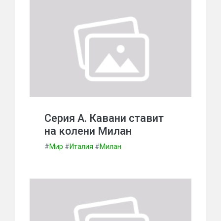
Серия А. Кавани ставит
на колени Милан
#
Мир
#
Италия
#
Милан