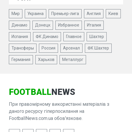
Мир
Украина
Премьер-лига
Англия
Киев
Динамо
Донецк
Избранное
Италия
Испания
ФК Динамо
Главное
Шахтер
Трансферы
Россия
Арсенал
ФК Шахтер
Германия
Харьков
Металлург
FOOTBALL
NEWS
При правомірному використанні матеріалів з
даного ресурсу гіперпосилання на
FootballNews.com.ua обов'язкове.