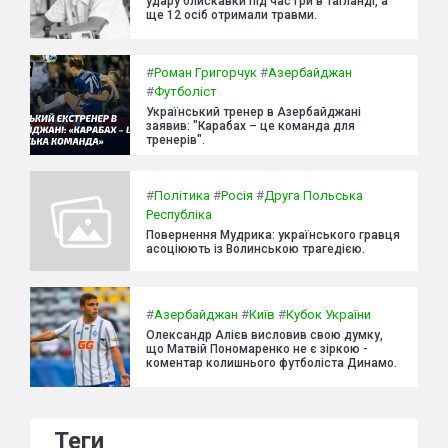
удару блискавки під час гри в Таїланді, а
ще 12 осіб отримали травми.
#
Роман Григорчук
#
Азербайджан
#
Футболіст
Український тренер в Азербайджані
заявив: "Карабах – це команда для
тренерів".
#
Політика
#
Росія
#
Друга Польська
Республіка
Повернення Мудрика: українського гравця
асоціюють із Волинською трагедією.
#
Азербайджан
#
Київ
#
Кубок України
Олександр Алієв висловив свою думку,
що Матвій Пономаренко не є зіркою -
коментар колишнього футболіста Динамо.
Теги