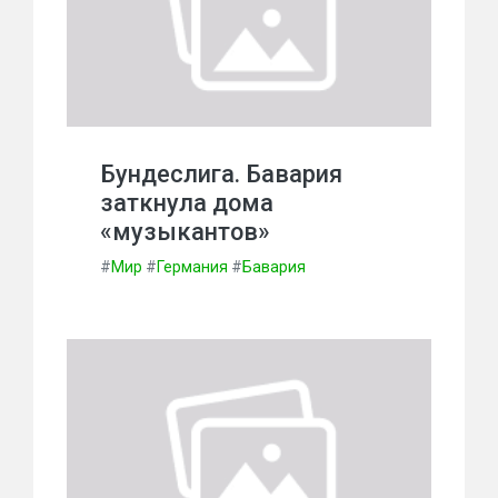
Бундеслига. Бавария
заткнула дома
«музыкантов»
#
Мир
#
Германия
#
Бавария