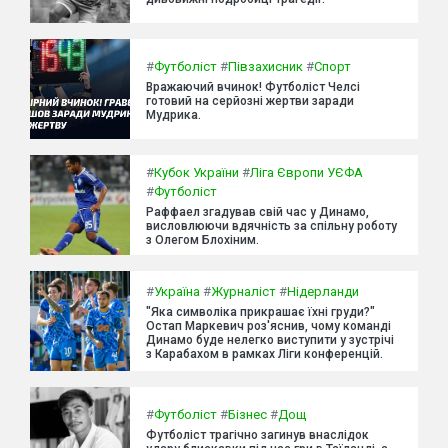
#
Футболіст
#
Півзахисник
#
Спорт
Вражаючий вчинок! Футболіст Челсі
готовий на серйозні жертви заради
Мудрика.
#
Кубок України
#
Ліга Європи УЄФА
#
Футболіст
Раффаел згадував свій час у Динамо,
висловлюючи вдячність за спільну роботу
з Олегом Блохіним.
#
Україна
#
Журналіст
#
Нідерланди
"Яка символіка прикрашає їхні груди?"
Остап Маркевич роз'яснив, чому команді
Динамо буде нелегко виступити у зустрічі
з Карабахом в рамках Ліги конференцій.
#
Футболіст
#
Бізнес
#
Дощ
Футболіст трагічно загинув внаслідок