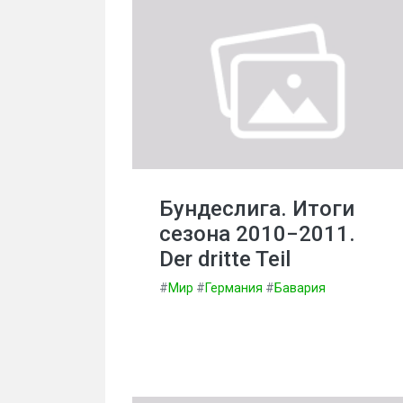
Бундеслига. Итоги
сезона 2010−2011.
Der dritte Teil
#
Мир
#
Германия
#
Бавария