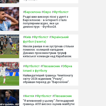
#
Барселона
#
Євро
#
Футболіст
Родрі вже виконує пісні у дуеті з
Барселоною - в інтернеті стало
популярним відео, яке це
демонструє - Футбол24.
#
Київ
#
Футболіст
#
Український
футбол (газета)
Ніколи раніше я не зустрічав стільки
помилок: колишній нападник
Динамо прокоментував тріумф
київської команди над Карабахом.
#
Футболіст
#
Півзахисник
#
Збірна
Іспанії з футболу
Найвидатніший гравець Чемпіонату
світу-2026 відмовив "Реалу",
обравши перехід до "Барселони".
#
Англія
#
Футболіст
#
Півзахисник
"Я впевнений у цьому." Легендарний
гравець АПЛ високо оцінив майбутні