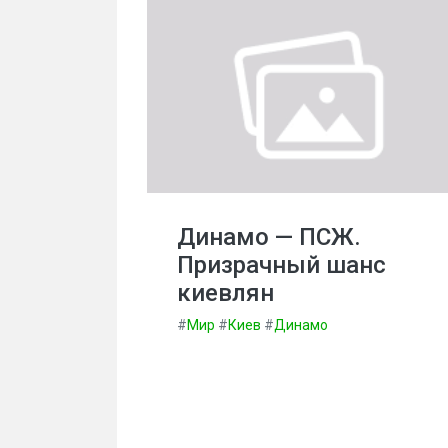
Динамо — ПСЖ.
Призрачный шанс
киевлян
#
Мир
#
Киев
#
Динамо