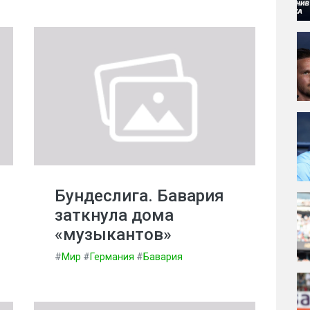
Бундеслига. Бавария
заткнула дома
«музыкантов»
#
Мир
#
Германия
#
Бавария