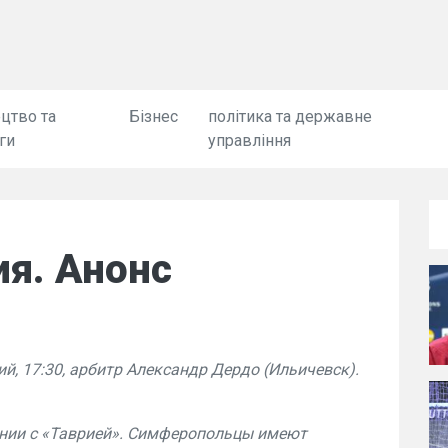
цтво та
Бізнес
політика та державне
ги
управління
я. Анонс
й, 17:30, арбитр Александр Дердо (Ильичевск).
янии с «Таврией». Симферопольцы имеют