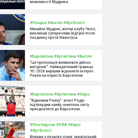
можливості Мудрика.
#
Лондон
#
Англія
#
Футболіст
Михайло Мудрик, вінгер клубу Челсі,
викликав суперечливі відгуки після
поєдинку проти Ювентуса.
#
Барселона
#
Аргентина
#
Англія
"Ця пропозиція виявилася дійсно
вигідною". Найвидатніший гравець
ЧС-2026 вирішив відхилити інтерес
Реала на користь Барселони.
#
Барселона
#
Аргентина
#
Євро
"Відмовив Реалу": агент Родрі
підтвердив намір чемпіона світу
приєднатися до Барселони.
#
Ліга Європи УЄФА
#
Євро
#
Футболіст
Вперше з початку січня: український