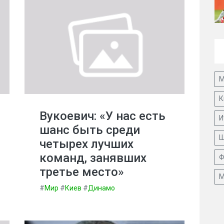
М
К
Вукоевич: «У нас есть
И
шанс быть среди
Ш
четырех лучших
команд, занявших
Ф
третье место»
М
#
Мир
#
Киев
#
Динамо