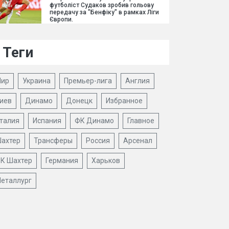
футболіст Судаков зробив гольову
передачу за "Бенфіку" в рамках Ліги
Європи.
Теги
ир
Украина
Премьер-лига
Англия
иев
Динамо
Донецк
Избранное
талия
Испания
ФК Динамо
Главное
ахтер
Трансферы
Россия
Арсенал
К Шахтер
Германия
Харьков
еталлург