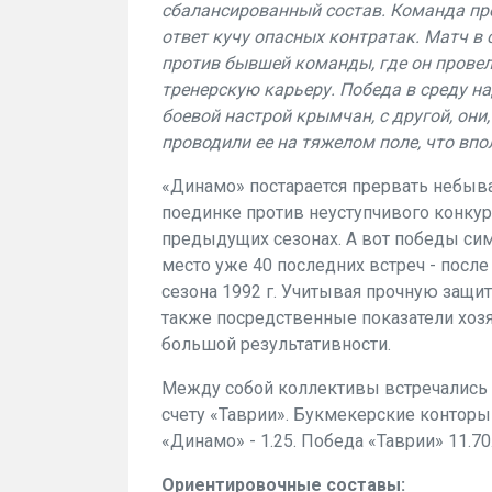
сбалансированный состав. Команда пр
ответ кучу опасных контратак. Матч в
против бывшей команды, где он провел
тренерскую карьеру. Победа в среду на
боевой настрой крымчан, с другой, они
проводили ее на тяжелом поле, что впо
«Динамо» постарается прервать небыв
поединке против неуступчивого конкуре
предыдущих сезонах. А вот победы с
место уже 40 последних встреч - после
сезона 1992 г. Учитывая прочную защит
также посредственные показатели хозяе
большой результативности.
Между собой коллективы встречались 20
счету «Таврии». Букмекерские контор
«Динамо» - 1.25. Победа «Таврии» 11.70
Ориентировочные составы: