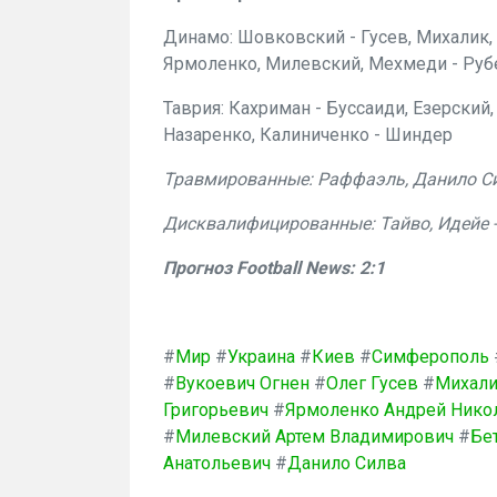
Динамо: Шовковский - Гусев, Михалик, 
Ярмоленко, Милевский, Мехмеди - Руб
Таврия: Кахриман - Буссаиди, Езерский,
Назаренко, Калиниченко - Шиндер
Травмированные: Раффаэль, Данило Си
Дисквалифицированные: Тайво, Идейе 
Прогноз Football News: 2:1
#
Мир
#
Украина
#
Киев
#
Симферополь
#
Вукоевич Огнен
#
Олег Гусев
#
Михали
Григорьевич
#
Ярмоленко Андрей Нико
#
Милевский Артем Владимирович
#
Бе
Анатольевич
#
Данило Силва