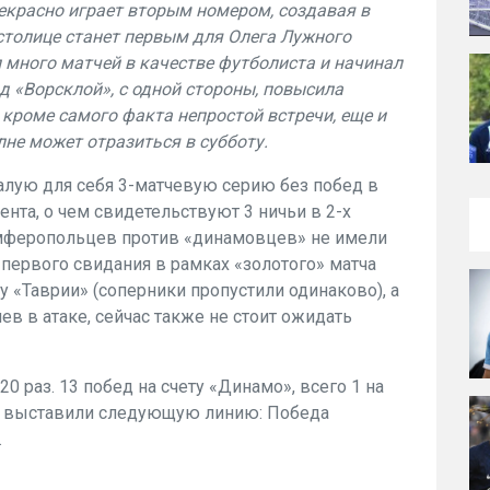
екрасно играет вторым номером, создавая в
 столице станет первым для Олега Лужного
 много матчей в качестве футболиста и начинал
д «Ворсклой», с одной стороны, повысила
, кроме самого факта непростой встречи, еще и
лне может отразиться в субботу.
алую для себя 3-матчевую серию без побед в
нта, о чем свидетельствуют 3 ничьи в 2-х
имферопольцев против «динамовцев» не имели
 первого свидания в рамках «золотого» матча
у «Таврии» (соперники пропустили одинаково), а
в в атаке, сейчас также не стоит ожидать
 раз. 13 побед на счету «Динамо», всего 1 на
ы выставили следующую линию: Победа
.