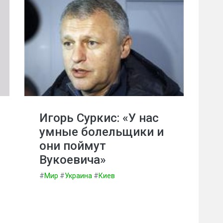
Игорь Суркис: «У нас
умные болельщики и
они поймут
Вукоевича»
#
Мир
#
Украина
#
Киев