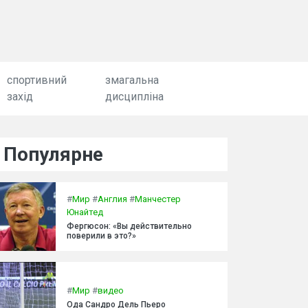
спортивний
змагальна
захід
дисципліна
Популярне
#
Мир
#
Англия
#
Манчестер
Юнайтед
Фергюсон: «Вы действительно
поверили в это?»
#
Мир
#
видео
Ода Сандро Дель Пьеро