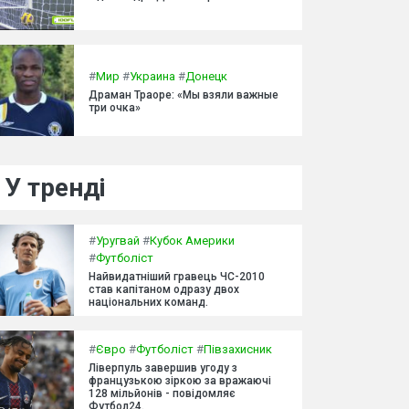
#
Мир
#
Украина
#
Донецк
Драман Траоре: «Мы взяли важные
три очка»
У тренді
#
Уругвай
#
Кубок Америки
#
Футболіст
Найвидатніший гравець ЧС-2010
став капітаном одразу двох
національних команд.
#
Євро
#
Футболіст
#
Півзахисник
Ліверпуль завершив угоду з
французькою зіркою за вражаючі
128 мільйонів - повідомляє
Футбол24.