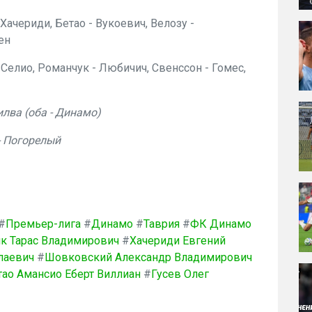
Хачериди, Бетао - Вукоевич, Велозу -
ен
 Селио, Романчук - Любичич, Свенссон - Гомес,
лва (оба - Динамо)
- Погорелый
#
Премьер-лига
#
Динамо
#
Таврия
#
ФК Динамо
к Тарас Владимирович
#
Хачериди Евгений
лаевич
#
Шовковский Александр Владимирович
тао Амансио Еберт Виллиан
#
Гусев Олег