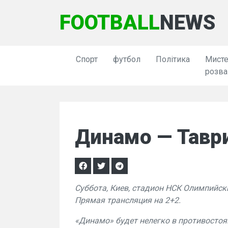
FOOTBALL
NEWS
Спорт
футбол
Політика
Мисте
розва
Динамо — Таври
Суббота, Киев, стадион НСК Олимпийски
Прямая трансляция на 2+2.
«Динамо» будет нелегко в противосто