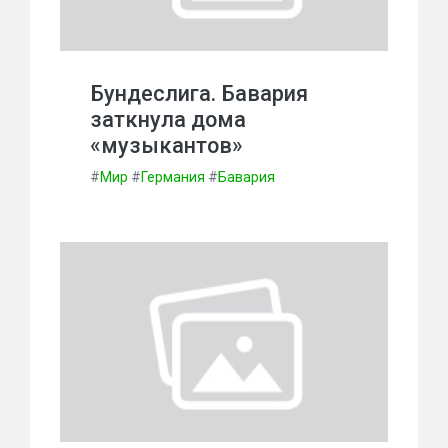
Бундеслига. Бавария
заткнула дома
«музыкантов»
#
Мир
#
Германия
#
Бавария