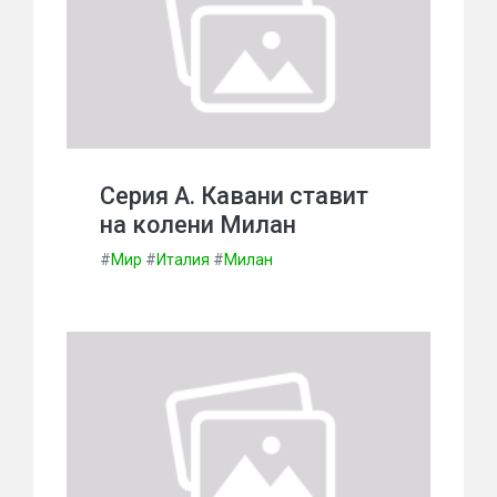
Серия А. Кавани ставит
на колени Милан
#
Мир
#
Италия
#
Милан