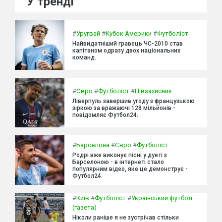
У тренді
#
Уругвай
#
Кубок Америки
#
Футболіст
Найвидатніший гравець ЧС-2010 став
капітаном одразу двох національних
команд.
#
Євро
#
Футболіст
#
Півзахисник
Ліверпуль завершив угоду з французькою
зіркою за вражаючі 128 мільйонів -
повідомляє Футбол24.
#
Барселона
#
Євро
#
Футболіст
Родрі вже виконує пісні у дуеті з
Барселоною - в інтернеті стало
популярним відео, яке це демонструє -
Футбол24.
#
Київ
#
Футболіст
#
Український футбол
(газета)
Ніколи раніше я не зустрічав стільки