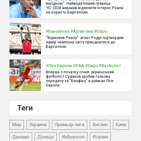
вигідною". Найвидатніший гравець
ЧС-2026 вирішив відхилити інтерес Реала
на користь Барселони.
#
Барселона
#
Аргентина
#
Євро
"Відмовив Реалу": агент Родрі підтвердив
намір чемпіона світу приєднатися до
Барселони.
#
Ліга Європи УЄФА
#
Євро
#
Футболіст
Вперше з початку січня: український
футболіст Судаков зробив гольову
передачу за "Бенфіку" в рамках Ліги
Європи.
Теги
Мир
Украина
Премьер-лига
Англия
Киев
Динамо
Донецк
Избранное
Италия