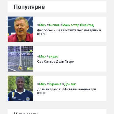
Популярне
#
Мир
#
Англия
#
Манчестер Юнайтед
Фергюсон: «Вы действительно поверили в
это?»
#
Мир
#
видео
Ода Сандро Дель Пьеро
#
Мир
#
Украина
#
Донецк
Драман Траоре: «Мы взяли важные три
очка»