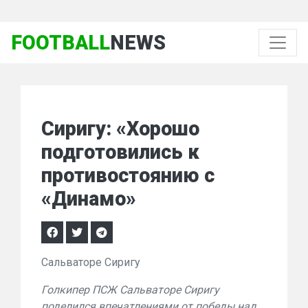
FOOTBALL
NEWS
Сиригу: «Хорошо
подготовились к
противостоянию с
«Динамо»
Сальваторе Сиригу
Голкипер ПСЖ Сальваторе Сиригу
поделился впечатлениями от победы над