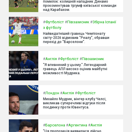
помилок: колишній нападник Динамо
прокоментував тріумф київської команди
над Карабахом.
#
Футболіст
#
Півзахисник
#
Збірна Іспанії
з футболу
Найвидатніший гравець Чемпіонату
світу-2026 відмовив "Реалу", обравши
перехід до "Барселони".
#
Англія
#
Футболіст
#
Півзахисник
"Я впевнений у цьому." Легендарний
гравець АПЛ високо оцінив майбутні
можливості Мудрика.
#
Лондон
#
Англія
#
Футболіст
Михайло Мудрик, вінгер клубу Челсі,
викликав суперечливі відгуки після
поєдинку проти Ювентуса.
#
Барселона
#
Аргентина
#
Англія
"Ця пропозиція виявилася дійсно