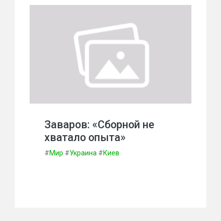
Заваров: «Сборной не
хватало опыта»
#
Мир
#
Украина
#
Киев