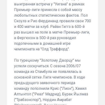
выигранная встреча у "Уигана" в рамках
Премьер-лиги принесла с собой массу
любопытных статистических фактов. Пол
Скоулз и Рио Фердинанд провели свои 700
и 400 матчи за клуб. Райан Гиггз в 600-й
раз вышел на поле в матче Премьер-лиги,
а Фергюсон в 500-й раз руководил
подопечными в домашней игре
чемпионата на "Олд Траффорд".
По турецкому "Золотому Дворцу" мы
успели соскучиться. С сезона 2006/07
команда из Стамбула не появлялась в
основной сетке Лиги чемпионов. В ходе
предыдущего заявочного периода
команду пополнили Крис ("Лион"), Хамил
Алтынтоп ("Реал" Мадрид), Бурак Йылмаз
("Трабзонспор"), Нордин Амрабат