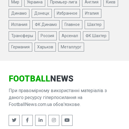
Мир
Украина
Премьер-лига
Англия
Киев
Динамо
Донецк
Избранное
Италия
Испания
ФК Динамо
Главное
Шахтер
Трансферы
Россия
Арсенал
ФК Шахтер
Германия
Харьков
Металлург
FOOTBALL
NEWS
При правомірному використанні матеріалів з
даного ресурсу гіперпосилання на
FootballNews.com.ua обов'язкове.