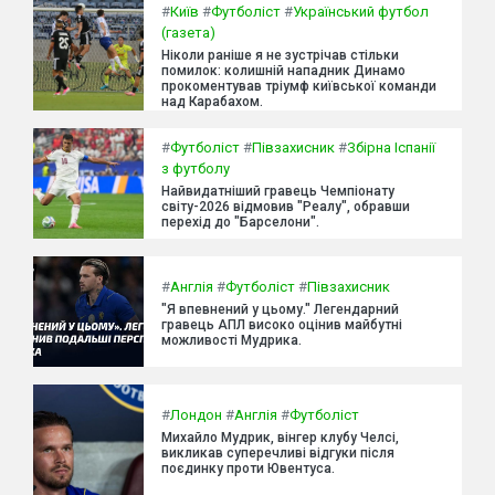
#
Київ
#
Футболіст
#
Український футбол
(газета)
Ніколи раніше я не зустрічав стільки
помилок: колишній нападник Динамо
прокоментував тріумф київської команди
над Карабахом.
#
Футболіст
#
Півзахисник
#
Збірна Іспанії
з футболу
Найвидатніший гравець Чемпіонату
світу-2026 відмовив "Реалу", обравши
перехід до "Барселони".
#
Англія
#
Футболіст
#
Півзахисник
"Я впевнений у цьому." Легендарний
гравець АПЛ високо оцінив майбутні
можливості Мудрика.
#
Лондон
#
Англія
#
Футболіст
Михайло Мудрик, вінгер клубу Челсі,
викликав суперечливі відгуки після
поєдинку проти Ювентуса.