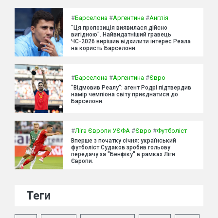
#
Барселона
#
Аргентина
#
Англія
"Ця пропозиція виявилася дійсно
вигідною". Найвидатніший гравець
ЧС-2026 вирішив відхилити інтерес Реала
на користь Барселони.
#
Барселона
#
Аргентина
#
Євро
"Відмовив Реалу": агент Родрі підтвердив
намір чемпіона світу приєднатися до
Барселони.
#
Ліга Європи УЄФА
#
Євро
#
Футболіст
Вперше з початку січня: український
футболіст Судаков зробив гольову
передачу за "Бенфіку" в рамках Ліги
Європи.
Теги