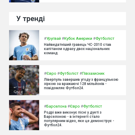
У тренді
#
Уругвай
#
Кубок Америки
#
Футболіст
Найвидатніший гравець ЧС-2010 став
капітаном одразу двох національних
команд.
#
Євро
#
Футболіст
#
Півзахисник
Ліверпуль завершив угоду з французькою
зіркою за вражаючі 128 мільйонів -
повідомляє Футбол24.
#
Барселона
#
Євро
#
Футболіст
Родрі вже виконує пісні у дуеті з
Барселоною - в інтернеті стало
популярним відео, яке це демонструє -
Футбол24.