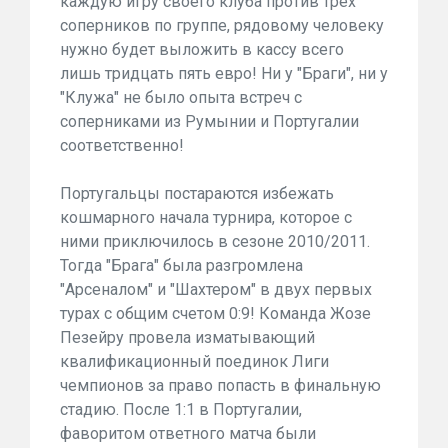
каждую игру своего клуба против трех
соперников по группе, рядовому человеку
нужно будет выложить в кассу всего
лишь тридцать пять евро! Ни у "Браги", ни у
"Клужа" не было опыта встреч с
соперниками из Румынии и Португалии
соответственно!
Португальцы постараются избежать
кошмарного начала турнира, которое с
ними приключилось в сезоне 2010/2011.
Тогда "Брага" была разгромлена
"Арсеналом" и "Шахтером" в двух первых
турах с общим счетом 0:9! Команда Жозе
Пезейру провела изматывающий
квалификационный поединок Лиги
чемпионов за право попасть в финальную
стадию. После 1:1 в Португалии,
фаворитом ответного матча были