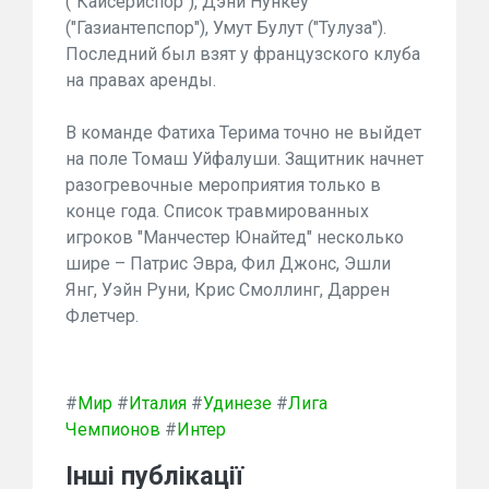
("Кайсериспор"), Дэни Нункеу
("Газиантепспор"), Умут Булут ("Тулуза").
Последний был взят у французского клуба
на правах аренды.
В команде Фатиха Терима точно не выйдет
на поле Томаш Уйфалуши. Защитник начнет
разогревочные мероприятия только в
конце года. Список травмированных
игроков "Манчестер Юнайтед" несколько
шире – Патрис Эвра, Фил Джонс, Эшли
Янг, Уэйн Руни, Крис Смоллинг, Даррен
Флетчер.
#
Мир
#
Италия
#
Удинезе
#
Лига
Чемпионов
#
Интер
Інші публікації