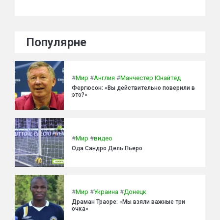
Популярне
#
Мир
#
Англия
#
Манчестер Юнайтед
Фергюсон: «Вы действительно поверили в
это?»
#
Мир
#
видео
Ода Сандро Дель Пьеро
#
Мир
#
Украина
#
Донецк
Драман Траоре: «Мы взяли важные три
очка»