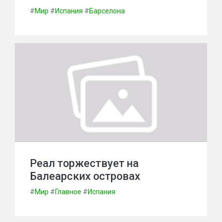
#
Мир
#
Испания
#
Барселона
Реал торжествует на
Балеарских островах
#
Мир
#
Главное
#
Испания