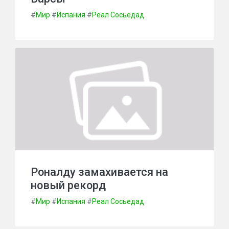
#
Мир
#
Испания
#
Реал Сосьедад
Роналду замахивается на
новый рекорд
#
Мир
#
Испания
#
Реал Сосьедад