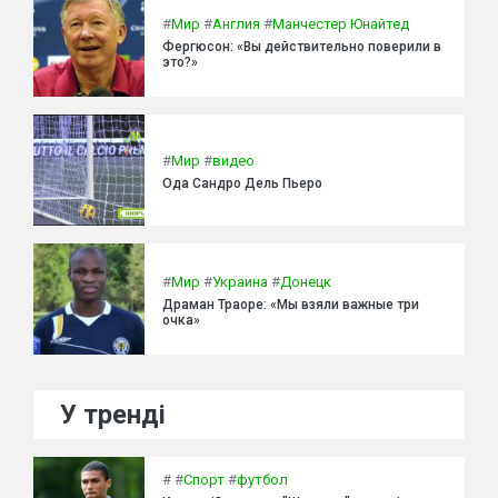
#
Мир
#
Англия
#
Манчестер Юнайтед
Фергюсон: «Вы действительно поверили в
это?»
#
Мир
#
видео
Ода Сандро Дель Пьеро
#
Мир
#
Украина
#
Донецк
Драман Траоре: «Мы взяли важные три
очка»
У тренді
#
#
Спорт
#
футбол