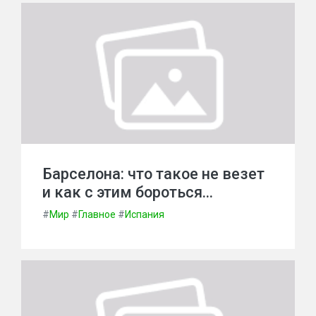
Барселона: что такое не везет
и как с этим бороться…
#
Мир
#
Главное
#
Испания