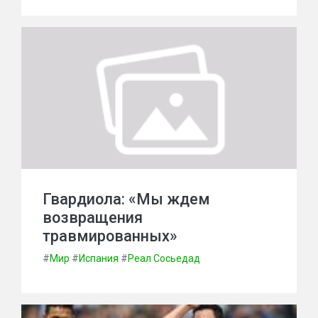
Гвардиола: «Мы ждем
возвращения
травмированных»
#
Мир
#
Испания
#
Реал Сосьедад