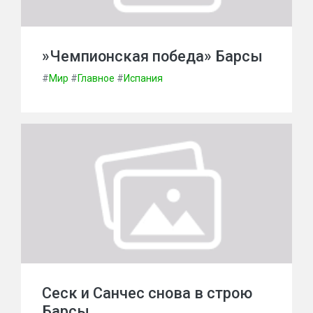
»Чемпионская победа» Барсы
#
Мир
#
Главное
#
Испания
Сеск и Санчес снова в строю
Барсы