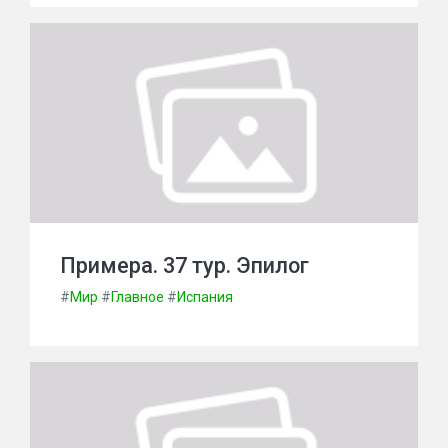
Примера. 37 тур. Эпилог
#
Мир
#
Главное
#
Испания