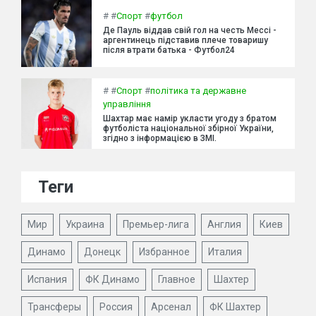
#
#
Спорт
#
футбол
Де Пауль віддав свій гол на честь Мессі -
аргентинець підставив плече товаришу
після втрати батька - Футбол24
#
#
Спорт
#
політика та державне
управління
Шахтар має намір укласти угоду з братом
футболіста національної збірної України,
згідно з інформацією в ЗМІ.
Теги
Мир
Украина
Премьер-лига
Англия
Киев
Динамо
Донецк
Избранное
Италия
Испания
ФК Динамо
Главное
Шахтер
Трансферы
Россия
Арсенал
ФК Шахтер