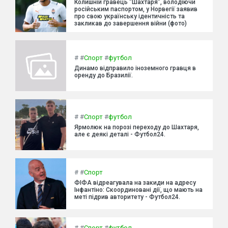
Колишній гравець "Шахтаря", володіючи
російським паспортом, у Норвегії заявив
про свою українську ідентичність та
закликав до завершення війни (фото)
#
#
Спорт
#
футбол
Динамо відправило іноземного гравця в
оренду до Бразилії.
#
#
Спорт
#
футбол
Ярмолюк на порозі переходу до Шахтаря,
але є деякі деталі - Футбол24.
#
#
Спорт
ФІФА відреагувала на закиди на адресу
Інфантіно: Скоординовані дії, що мають на
меті підрив авторитету - Футбол24.
#
#
Спорт
#
футбол