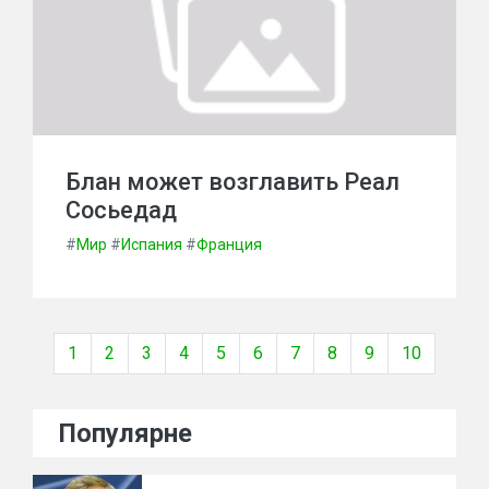
Блан может возглавить Реал
Сосьедад
#
Мир
#
Испания
#
Франция
1
2
3
4
5
6
7
8
9
10
Популярне