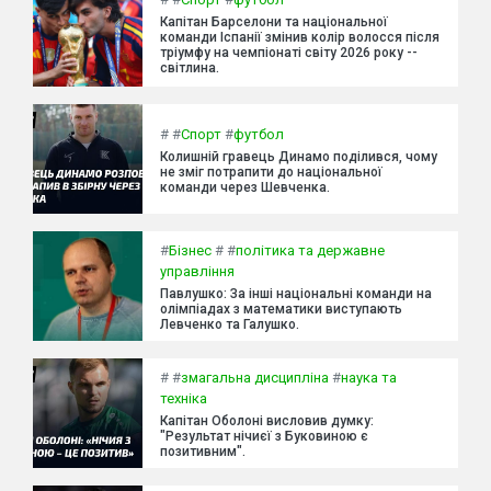
Капітан Барселони та національної
команди Іспанії змінив колір волосся після
тріумфу на чемпіонаті світу 2026 року --
світлина.
#
#
Спорт
#
футбол
Колишній гравець Динамо поділився, чому
не зміг потрапити до національної
команди через Шевченка.
#
Бізнес
#
#
політика та державне
управління
Павлушко: За інші національні команди на
олімпіадах з математики виступають
Левченко та Галушко.
#
#
змагальна дисципліна
#
наука та
техніка
Капітан Оболоні висловив думку:
"Результат нічиєї з Буковиною є
позитивним".