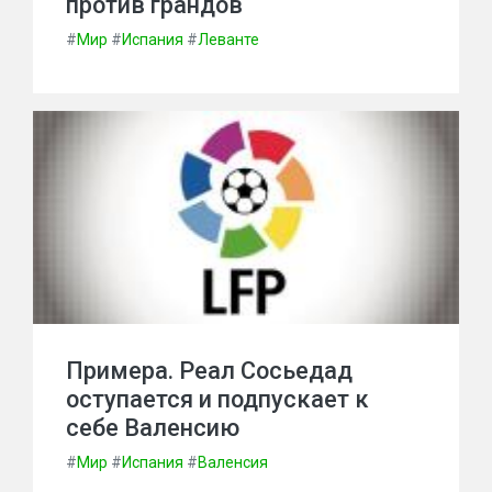
против грандов
#
Мир
#
Испания
#
Леванте
Примера. Реал Сосьедад
оступается и подпускает к
себе Валенсию
#
Мир
#
Испания
#
Валенсия