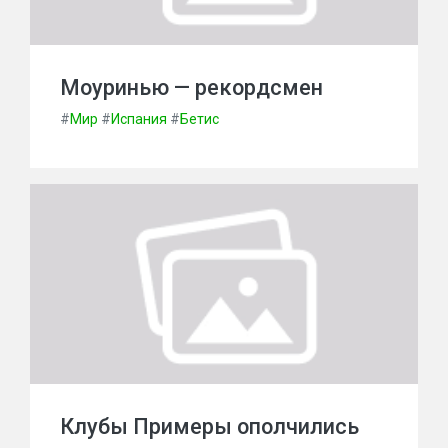
Моуринью — рекордсмен
#
Мир
#
Испания
#
Бетис
Клубы Примеры ополчились