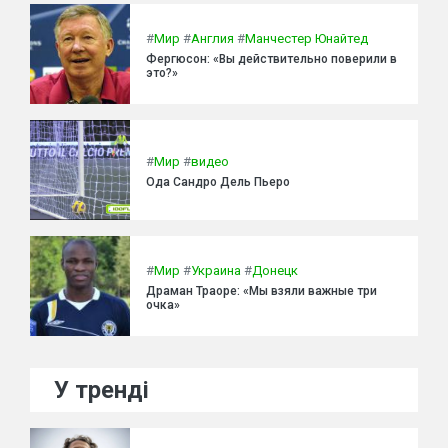
#
Мир
#
Англия
#
Манчестер Юнайтед
Фергюсон: «Вы действительно поверили в
это?»
#
Мир
#
видео
Ода Сандро Дель Пьеро
#
Мир
#
Украина
#
Донецк
Драман Траоре: «Мы взяли важные три
очка»
У тренді