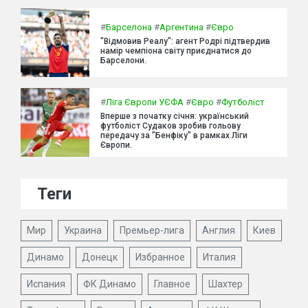
#
Барселона
#
Аргентина
#
Євро
"Відмовив Реалу": агент Родрі підтвердив
намір чемпіона світу приєднатися до
Барселони.
#
Ліга Європи УЄФА
#
Євро
#
Футболіст
Вперше з початку січня: український
футболіст Судаков зробив гольову
передачу за "Бенфіку" в рамках Ліги
Європи.
Теги
Мир
Украина
Премьер-лига
Англия
Киев
Динамо
Донецк
Избранное
Италия
Испания
ФК Динамо
Главное
Шахтер