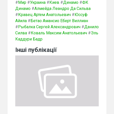
#
Мир
#
Украина
#
Киев
#
Динамо
#
ФК
Динамо
#
Алмейда Леандро Да Сильва
#
Кравец Артем Анатольевич
#
Юссуф
Айила
#
Бетао Амансио Еберт Виллиан
#
Рыбалка Сергей Александрович
#
Данило
Силва
#
Коваль Максим Анатольевич
#
Эль
Каддури Бадр
Інші публікації