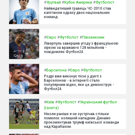
#
Уругвай
#
Кубок Америки
#
Футболіст
Найвидатніший гравець ЧС-2010 став
капітаном одразу двох національних
команд.
#
Євро
#
Футболіст
#
Півзахисник
Ліверпуль завершив угоду з французькою
зіркою за вражаючі 128 мільйонів -
повідомляє Футбол24.
#
Барселона
#
Євро
#
Футболіст
Родрі вже виконує пісні у дуеті з
Барселоною - в інтернеті стало
популярним відео, яке це демонструє -
Футбол24.
#
Київ
#
Футболіст
#
Український футбол
(газета)
Ніколи раніше я не зустрічав стільки
помилок: колишній нападник Динамо
прокоментував тріумф київської команди
над Карабахом.