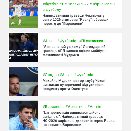
#
Футболіст
#
Півзахисник
#
Збірна Іспанії
з футболу
Найвидатніший гравець Чемпіонату
світу-2026 відмовив "Реалу", обравши
перехід до "Барселони".
#
Англія
#
Футболіст
#
Півзахисник
"Я впевнений у цьому." Легендарний
гравець АПЛ високо оцінив майбутні
можливості Мудрика.
#
Лондон
#
Англія
#
Футболіст
Михайло Мудрик, вінгер клубу Челсі,
викликав суперечливі відгуки після
поєдинку проти Ювентуса.
#
Барселона
#
Аргентина
#
Англія
"Ця пропозиція виявилася дійсно
вигідною". Найвидатніший гравець
ЧС-2026 вирішив відхилити інтерес Реала
на користь Барселони.