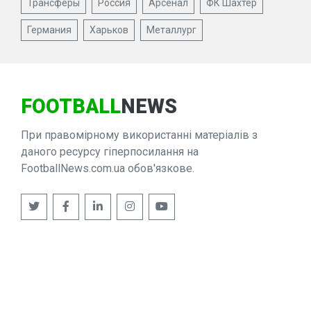
Трансферы
Россия
Арсенал
ФК Шахтер
Германия
Харьков
Металлург
FOOTBALL
NEWS
При правомірному використанні матеріалів з
даного ресурсу гіперпосилання на
FootballNews.com.ua обов'язкове.