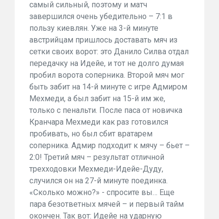
самый сильный, поэтому и матч
завершился очень убедительно – 7:1 в
пользу киевлян. Уже на 3-й минуте
австрийцам пришлось доставать мяч из
сетки своих ворот: это Данило Силва отдал
передачку на Идейе, и тот не долго думая
пробил ворота соперника. Второй мяч мог
быть забит на 14-й минуте с игре Адмиром
Мехмеди, а был забит на 15-й им же,
только с пенальти. После паса от новичка
Кранчара Мехмеди как раз готовился
пробивать, но был сбит вратарем
соперника. Адмир подходит к мячу – бьет –
2:0! Третий мяч – результат отличной
трехходовки Мехмеди-Идейе-Дуду,
случился он на 27-й минуте поединка.
«Сколько можно?» - спросите вы… Еще
пара безответных мячей – и первый тайм
окончен. Так вот: Идейе на ударную