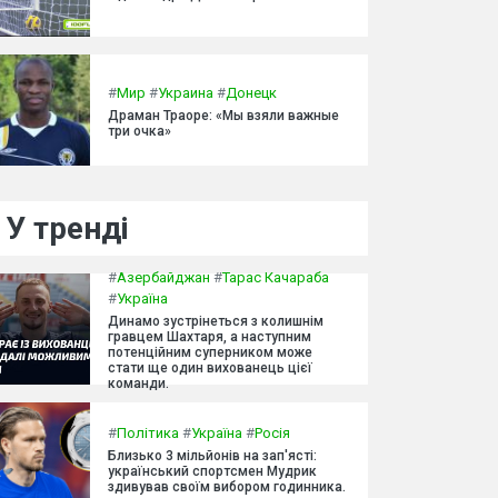
#
Мир
#
Украина
#
Донецк
Драман Траоре: «Мы взяли важные
три очка»
У тренді
#
Азербайджан
#
Тарас Качараба
#
Україна
Динамо зустрінеться з колишнім
гравцем Шахтаря, а наступним
потенційним суперником може
стати ще один вихованець цієї
команди.
#
Політика
#
Україна
#
Росія
Близько 3 мільйонів на зап'ясті:
український спортсмен Мудрик
здивував своїм вибором годинника.