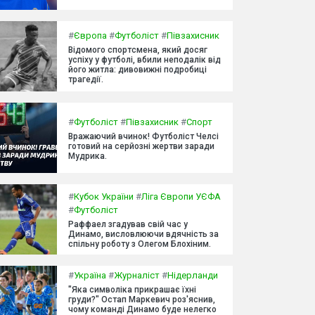
#
Європа
#
Футболіст
#
Півзахисник
Відомого спортсмена, який досяг
успіху у футболі, вбили неподалік від
його житла: дивовижні подробиці
трагедії.
#
Футболіст
#
Півзахисник
#
Спорт
Вражаючий вчинок! Футболіст Челсі
готовий на серйозні жертви заради
Мудрика.
#
Кубок України
#
Ліга Європи УЄФА
#
Футболіст
Раффаел згадував свій час у
Динамо, висловлюючи вдячність за
спільну роботу з Олегом Блохіним.
#
Україна
#
Журналіст
#
Нідерланди
"Яка символіка прикрашає їхні
груди?" Остап Маркевич роз'яснив,
чому команді Динамо буде нелегко