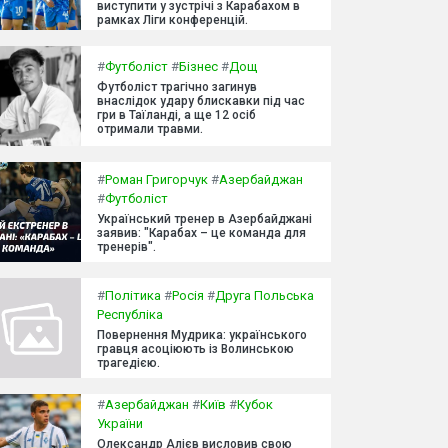
виступити у зустрічі з Карабахом в
рамках Ліги конференцій.
#
Футболіст
#
Бізнес
#
Дощ
Футболіст трагічно загинув
внаслідок удару блискавки під час
гри в Таїланді, а ще 12 осіб
отримали травми.
#
Роман Григорчук
#
Азербайджан
#
Футболіст
Український тренер в Азербайджані
заявив: "Карабах – це команда для
тренерів".
#
Політика
#
Росія
#
Друга Польська
Республіка
Повернення Мудрика: українського
гравця асоціюють із Волинською
трагедією.
#
Азербайджан
#
Київ
#
Кубок
України
Олександр Алієв висловив свою