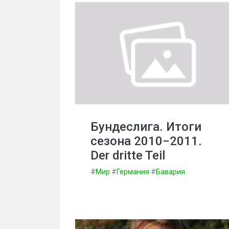
Бундеслига. Итоги
сезона 2010−2011.
Der dritte Teil
#
Мир
#
Германия
#
Бавария