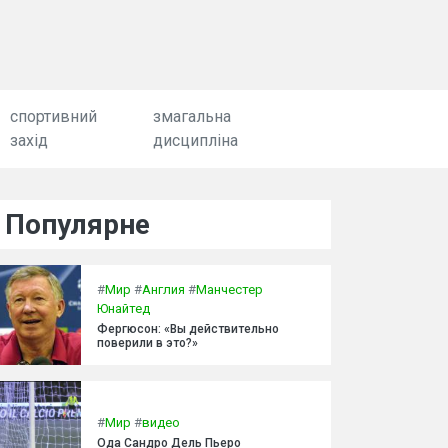
спортивний
змагальна
захід
дисципліна
Популярне
#
Мир
#
Англия
#
Манчестер
Юнайтед
Фергюсон: «Вы действительно
поверили в это?»
#
Мир
#
видео
Ода Сандро Дель Пьеро