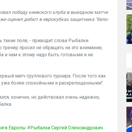
вал победу киевского клуба в выездном матче
акже оценил дебют в еврокубках защитника "бело-
ь такие поля, - приводит слова Рыбалки
о тренер просил не обращать на это внимание,
а и нам к этому надо быть готовыми и не
ервый матч группового турнира. После того как
ли уже более спокойными и раскрепощенными".
лся, конечно, но действовал очень надежно,
балка.
ига Европы
#
Рыбалка Сергей Олександрович