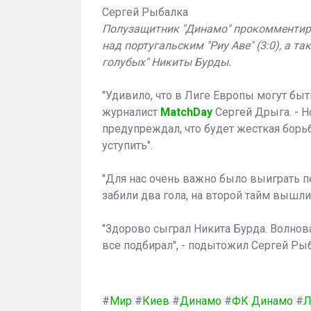
Сергей Рыбалка
Полузащитник "Динамо" прокомментиро
над португальским "Риу Аве" (3:0), а т
голубых" Никиты Бурды.
"Удивило, что в Лиге Европы могут быт
журналист
MatchDay
Сергей Дрыга. - Н
предупреждал, что будет жесткая борьб
уступить".
"Для нас очень важно было выиграть п
забили два гола, на второй тайм выш
"Здорово сыграл Никита Бурда. Волнова
все подбирал", - подытожил Сергей Ры
#
Мир
#
Киев
#
Динамо
#
ФК Динамо
#
Л