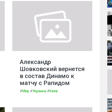
Александр
Шовковский вернется
в состав Динамо к
матчу с Рапидом
#
Мир
#
Украина
#
Киев