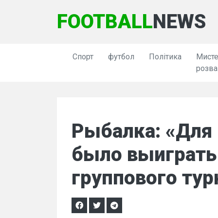
FOOTBALL
NEWS
Спорт
футбол
Політика
Мисте
розва
Рыбалка: «Для 
было выиграть
группового тур