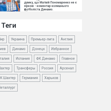
думку, що Матвій Пономаренко не є
зіркою - коментар колишнього
футболіста Динамо.
Теги
ир
Украина
Премьер-лига
Англия
иев
Динамо
Донецк
Избранное
талия
Испания
ФК Динамо
Главное
ахтер
Трансферы
Россия
Арсенал
К Шахтер
Германия
Харьков
еталлург