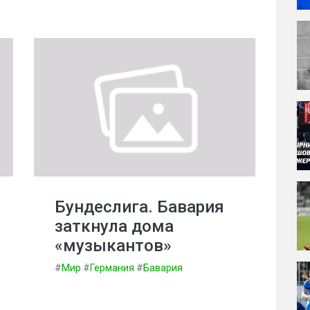
Бундеслига. Бавария
заткнула дома
«музыкантов»
#
Мир
#
Германия
#
Бавария