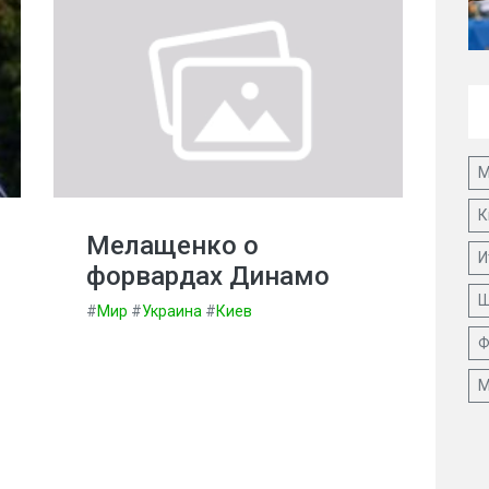
М
К
Мелащенко о
И
форвардах Динамо
Ш
#
Мир
#
Украина
#
Киев
Ф
М