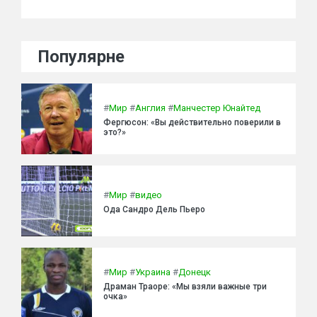
Популярне
#
Мир
#
Англия
#
Манчестер Юнайтед
Фергюсон: «Вы действительно поверили в
это?»
#
Мир
#
видео
Ода Сандро Дель Пьеро
#
Мир
#
Украина
#
Донецк
Драман Траоре: «Мы взяли важные три
очка»