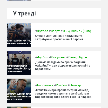
У тренді
#
Футбол
#
Спорт
#
ФК «Динамо» (Київ)
Ставка дня: Основні поєдинки та
затребувані прогнози на 9 серпня.
#
Футбол
#
Документ
#
Леонід Буряк
Динамо повідомило про укладення
офіційної угоди відразу після зустрічі з
Карабахом.
#
Барселона
#
Футбол
#
Неймар
Агент Неймара провів хитрий маневр,
завдяки якому зарплата футболіста в
Барселоні зросла вдвічі і ще на півраза.