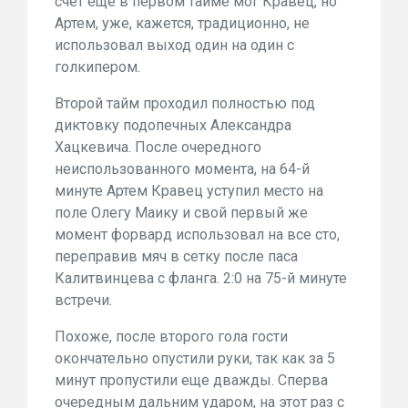
счет еще в первом тайме мог Кравец, но
Артем, уже, кажется, традиционно, не
использовал выход один на один с
голкипером.
Второй тайм проходил полностью под
диктовку подопечных Александра
Хацкевича. После очередного
неиспользованного момента, на 64-й
минуте Артем Кравец уступил место на
поле Олегу Маику и свой первый же
момент форвард использовал на все сто,
переправив мяч в сетку после паса
Калитвинцева с фланга. 2:0 на 75-й минуте
встречи.
Похоже, после второго гола гости
окончательно опустили руки, так как за 5
минут пропустили еще дважды. Сперва
очередным дальним ударом, на этот раз с