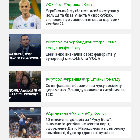
#
Футбол
#
Україна
#
Київ
Український футболіст, який виступав у
Польщі та брав участь у єврокубках,
оголосив про закінчення своєї кар'єри -
Футбол24.
#
Футбол
#
Азербайджан
#
Українська
асоціація футболу
Шевченко визначив своїх фаворитів у
суперечці між ФІФА та УЄФА.
#
Футбол
#
Франція
#
Кріштіану Роналду
Сотні фанатів зібралися на чужу весільну
церемонію. Роналду виявився хитрішим за
всіх.
#
Аргентина
#
Англія
#
Футболіст
10 мільйонів доларів за "Руку Бога":
знамените футбольне взяття воріт,
оформлене Дієго Марадоною на світовому
чемпіонаті, буде продано на аукціоні.