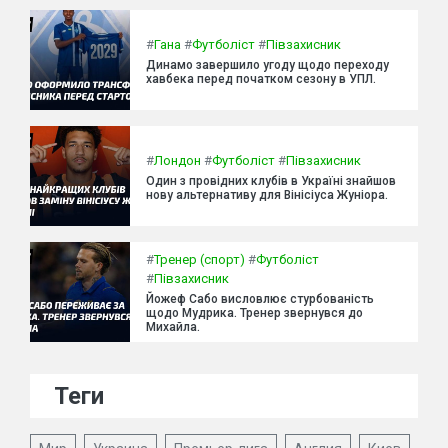
#
Гана
#
Футболіст
#
Півзахисник
Динамо завершило угоду щодо переходу
хавбека перед початком сезону в УПЛ.
#
Лондон
#
Футболіст
#
Півзахисник
Один з провідних клубів в Україні знайшов
нову альтернативу для Вінісіуса Жуніора.
#
Тренер (спорт)
#
Футболіст
#
Півзахисник
Йожеф Сабо висловлює стурбованість
щодо Мудрика. Тренер звернувся до
Михайла.
Теги