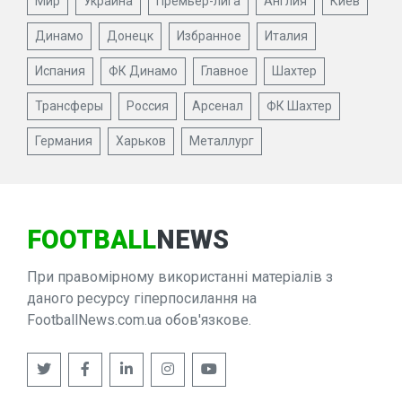
Мир
Украина
Премьер-лига
Англия
Киев
Динамо
Донецк
Избранное
Италия
Испания
ФК Динамо
Главное
Шахтер
Трансферы
Россия
Арсенал
ФК Шахтер
Германия
Харьков
Металлург
FOOTBALL
NEWS
При правомірному використанні матеріалів з
даного ресурсу гіперпосилання на
FootballNews.com.ua обов'язкове.