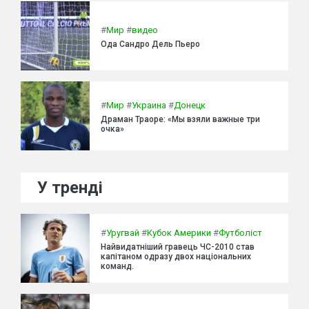
#
Мир
#
видео
Ода Сандро Дель Пьеро
#
Мир
#
Украина
#
Донецк
Драман Траоре: «Мы взяли важные три
очка»
У тренді
#
Уругвай
#
Кубок Америки
#
Футболіст
Найвидатніший гравець ЧС-2010 став
капітаном одразу двох національних
команд.