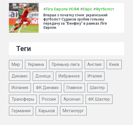
#
Ліга Європи УЄФА
#
Євро
#
Футболіст
Вперше з початку січня: український
футболіст Судаков зробив гольову
передачу за "Бенфіку" в рамках Ліги
Європи.
Теги
Мир
Украина
Премьер-лига
Англия
Киев
Динамо
Донецк
Избранное
Италия
Испания
ФК Динамо
Главное
Шахтер
Трансферы
Россия
Арсенал
ФК Шахтер
Германия
Харьков
Металлург