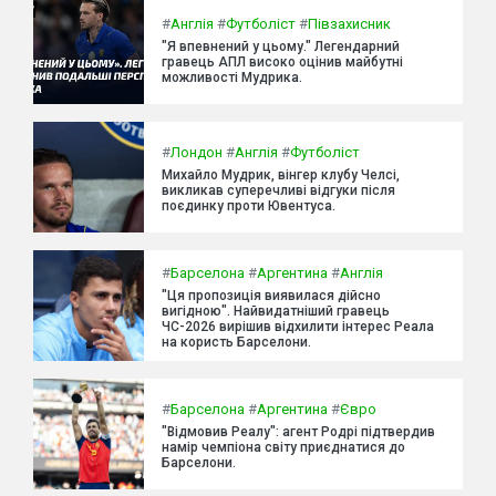
#
Англія
#
Футболіст
#
Півзахисник
"Я впевнений у цьому." Легендарний
гравець АПЛ високо оцінив майбутні
можливості Мудрика.
#
Лондон
#
Англія
#
Футболіст
Михайло Мудрик, вінгер клубу Челсі,
викликав суперечливі відгуки після
поєдинку проти Ювентуса.
#
Барселона
#
Аргентина
#
Англія
"Ця пропозиція виявилася дійсно
вигідною". Найвидатніший гравець
ЧС-2026 вирішив відхилити інтерес Реала
на користь Барселони.
#
Барселона
#
Аргентина
#
Євро
"Відмовив Реалу": агент Родрі підтвердив
намір чемпіона світу приєднатися до
Барселони.