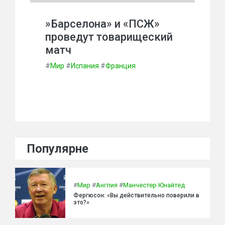
»Барселона» и «ПСЖ»
проведут товарищеский
матч
#
Мир
#
Испания
#
Франция
Популярне
#
Мир
#
Англия
#
Манчестер Юнайтед
Фергюсон: «Вы действительно поверили в
это?»