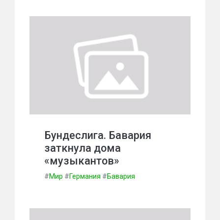
Бундеслига. Бавария
заткнула дома
«музыкантов»
#
Мир
#
Германия
#
Бавария