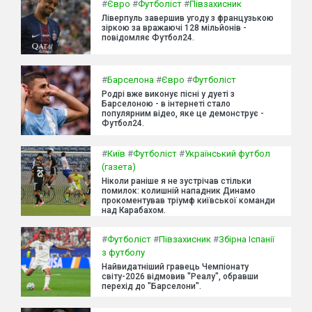
#
Євро
#
Футболіст
#
Півзахисник
Ліверпуль завершив угоду з французькою
зіркою за вражаючі 128 мільйонів -
повідомляє Футбол24.
#
Барселона
#
Євро
#
Футболіст
Родрі вже виконує пісні у дуеті з
Барселоною - в інтернеті стало
популярним відео, яке це демонструє -
Футбол24.
#
Київ
#
Футболіст
#
Український футбол
(газета)
Ніколи раніше я не зустрічав стільки
помилок: колишній нападник Динамо
прокоментував тріумф київської команди
над Карабахом.
#
Футболіст
#
Півзахисник
#
Збірна Іспанії
з футболу
Найвидатніший гравець Чемпіонату
світу-2026 відмовив "Реалу", обравши
перехід до "Барселони".