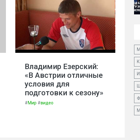
М
К
Владимир Езерский:
«В Австрии отличные
И
условия для
Ш
подготовки к сезону»
Ф
#
Мир
#
видео
М