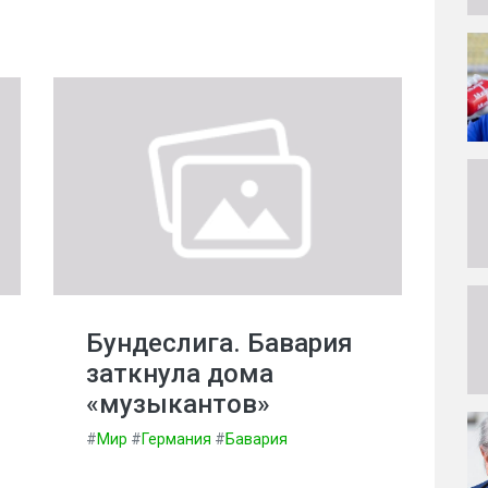
Бундеслига. Бавария
заткнула дома
«музыкантов»
#
Мир
#
Германия
#
Бавария