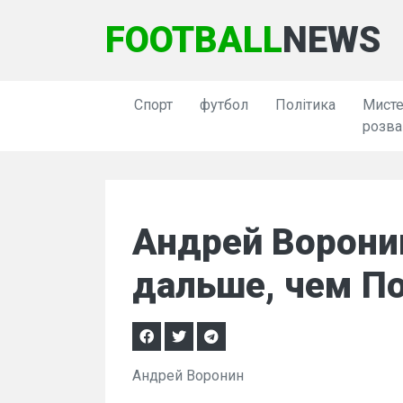
FOOTBALL
NEWS
Спорт
футбол
Політика
Мисте
розва
Андрей Ворони
дальше, чем П
Андрей Воронин