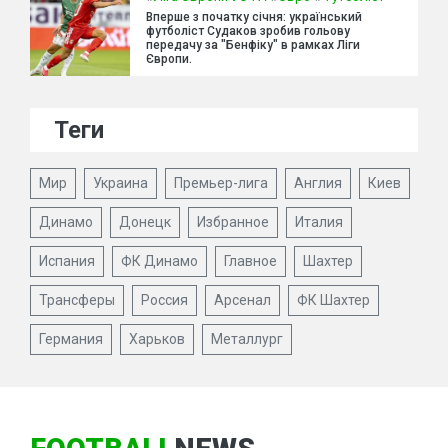
Вперше з початку січня: український
футболіст Судаков зробив гольову
передачу за "Бенфіку" в рамках Ліги
Європи.
Теги
Мир
Украина
Премьер-лига
Англия
Киев
Динамо
Донецк
Избранное
Италия
Испания
ФК Динамо
Главное
Шахтер
Трансферы
Россия
Арсенал
ФК Шахтер
Германия
Харьков
Металлург