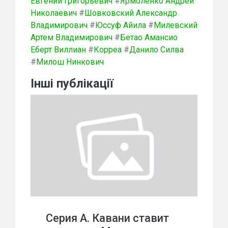
Евгений Григорьевич
#
Ярмоленко Андрей
Николаевич
#
Шовковский Александр
Владимирович
#
Юссуф Айила
#
Милевский
Артем Владимирович
#
Бетао Амансио
Еберт Виллиан
#
Корреа
#
Данило Силва
#
Милош Нинкович
Інші публікації
Серия А. Кавани ставит