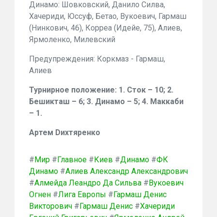
Динамо: Шовковский, Данило Силва,
Хачериди, Юссуф, Бетао, Вукоевич, Гармаш
(Нинкович, 46), Корреа (Идейе, 75), Алиев,
Ярмоленко, Милевский
Предупреждения: Коркмаз - Гармаш,
Алиев
Турнирное положение: 1. Сток – 10; 2.
Бешикташ – 6; 3. Динамо – 5; 4. Маккаби
– 1.
Артем Dихтяренко
#
Мир
#
Главное
#
Киев
#
Динамо
#
ФК
Динамо
#
Алиев Александр Александрович
#
Алмейда Леандро Да Сильва
#
Вукоевич
Огнен
#
Лига Европы
#
Гармаш Денис
Викторович
#
Гармаш Денис
#
Хачериди