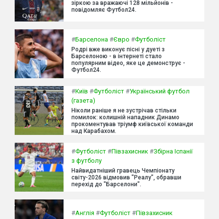
зіркою за вражаючі 128 мільйонів -
повідомляє Футбол24.
#
Барселона
#
Євро
#
Футболіст
Родрі вже виконує пісні у дуеті з
Барселоною - в інтернеті стало
популярним відео, яке це демонструє -
Футбол24.
#
Київ
#
Футболіст
#
Український футбол
(газета)
Ніколи раніше я не зустрічав стільки
помилок: колишній нападник Динамо
прокоментував тріумф київської команди
над Карабахом.
#
Футболіст
#
Півзахисник
#
Збірна Іспанії
з футболу
Найвидатніший гравець Чемпіонату
світу-2026 відмовив "Реалу", обравши
перехід до "Барселони".
#
Англія
#
Футболіст
#
Півзахисник