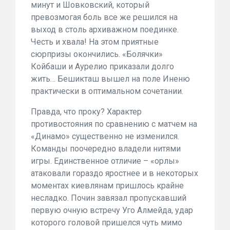
минут и Шовковский, который
превозмогая боль все же решился на
выход в столь архиважном поединке.
Честь и хвала! На этом приятные
сюрпризы окончились. «Болячки»
Койбаши и Аурелио приказали долго
жить… Бешикташ вышел на поле Иненю
практически в оптимальном сочетании.
Правда, что проку? Характер
противостояния по сравнению с матчем на
«Динамо» существенно не изменился.
Команды поочередно владели нитями
игры. Единственное отличие – «орлы»
атаковали гораздо яростнее и в некоторых
моментах киевлянам пришлось крайне
несладко. Почин завязал пропускавший
первую очную встречу Уго Алмейда, удар
которого головой пришелся чуть мимо