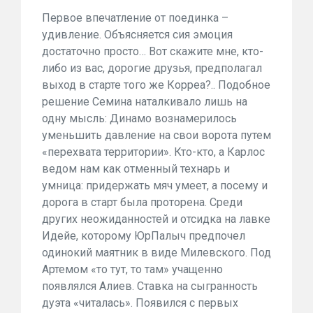
Первое впечатление от поединка –
удивление. Объясняется сия эмоция
достаточно просто… Вот скажите мне, кто-
либо из вас, дорогие друзья, предполагал
выход в старте того же Корреа?.. Подобное
решение Семина наталкивало лишь на
одну мысль: Динамо вознамерилось
уменьшить давление на свои ворота путем
«перехвата территории». Кто-кто, а Карлос
ведом нам как отменный технарь и
умница: придержать мяч умеет, а посему и
дорога в старт была проторена. Среди
других неожиданностей и отсидка на лавке
Идейе, которому ЮрПалыч предпочел
одинокий маятник в виде Милевского. Под
Артемом «то тут, то там» учащенно
появлялся Алиев. Ставка на сыгранность
дуэта «читалась». Появился с первых