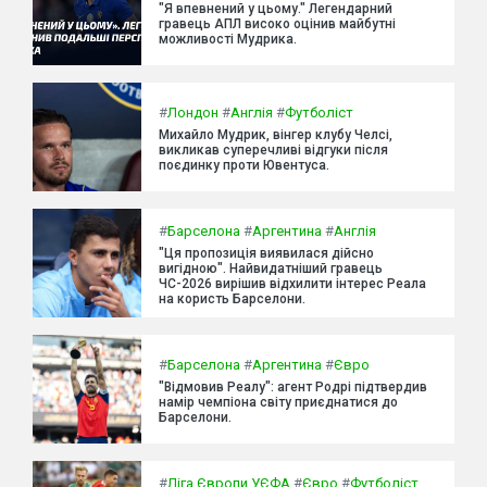
"Я впевнений у цьому." Легендарний
гравець АПЛ високо оцінив майбутні
можливості Мудрика.
#
Лондон
#
Англія
#
Футболіст
Михайло Мудрик, вінгер клубу Челсі,
викликав суперечливі відгуки після
поєдинку проти Ювентуса.
#
Барселона
#
Аргентина
#
Англія
"Ця пропозиція виявилася дійсно
вигідною". Найвидатніший гравець
ЧС-2026 вирішив відхилити інтерес Реала
на користь Барселони.
#
Барселона
#
Аргентина
#
Євро
"Відмовив Реалу": агент Родрі підтвердив
намір чемпіона світу приєднатися до
Барселони.
#
Ліга Європи УЄФА
#
Євро
#
Футболіст