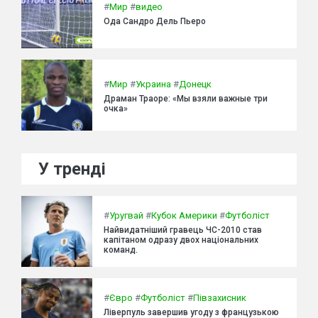
#
Мир
#
видео
Ода Сандро Дель Пьеро
#
Мир
#
Украина
#
Донецк
Драман Траоре: «Мы взяли важные три
очка»
У тренді
#
Уругвай
#
Кубок Америки
#
Футболіст
Найвидатніший гравець ЧС-2010 став
капітаном одразу двох національних
команд.
#
Євро
#
Футболіст
#
Півзахисник
Ліверпуль завершив угоду з французькою