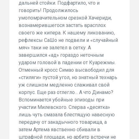
дальней стойки. Подфартило, что и
говорить! Продолжилось
умопомрачительном срезкой Хачериди,
вознамерившегося застать врасплох
своего же кипера. К нашему ликованию,
рефлексы СаШо не подвели и «случайный
мяч» таки не залетел в сетку. А
завершился «ад» гораздо неточным
ударом головой в падении от Куарежмы.
Отменный кросс Симао высвободил для
«стиляги» пустой угол, но знатный технарь
уж слишком медленно слаживал свой
корпус. Еще раз отлегло… А что Динамо?
Вспоминается убойные эпизоды при
участии Милевского. Сперва «десятка»
лишь чуть смазала блестящую навесную
передачу от закадычного товарища, а
затем Артема явственно сбивали в
штрафной площади, но арбитр встречи не