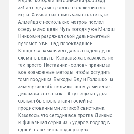
Идейе, который нигерийский форвард
забил с двухметрового положения вне
игры. Хозяева нашлись чем ответить, но
Алмейда с нескольких метров послал
сферу мимо цели. Чуть погодя уже Милош
Нинкович разряжал свой дальнометный
пулемет. Увы, над перекладиной…
Концовка заманчиво давала надежду, но
сломить редуты Карвальяла оказалось не
так просто. Наставник «орлов» принимал
все возможные методы, чтобы остудить
темп поединка. Выходы Эду и Голошко на
замену способствовали лишь усмирению
динамовского пыла… А тут еще и судья
срывал быстрые атаки гостей не
продиктованными логикой свистками.
Казалось, что сегодня все против Динамо.
И финальная серия из 5 ударов подряд в
одной атаке лишь подчеркнула