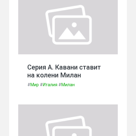
Серия А. Кавани ставит
на колени Милан
#
Мир
#
Италия
#
Милан