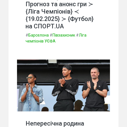
Прогноз та анонс гри ≻
{Ліга Чемпіонів} ≺
{19.02.2025} ≻ {Футбол}
на СПОРТ.UA
#
Барселона
#
Півзахисник
#
Ліга
чемпіонів УЄФА
Непересічна родина