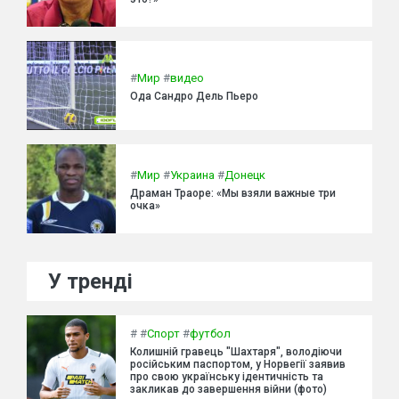
#
Мир
#
видео
Ода Сандро Дель Пьеро
#
Мир
#
Украина
#
Донецк
Драман Траоре: «Мы взяли важные три
очка»
У тренді
#
#
Спорт
#
футбол
Колишній гравець "Шахтаря", володіючи
російським паспортом, у Норвегії заявив
про свою українську ідентичність та
закликав до завершення війни (фото)