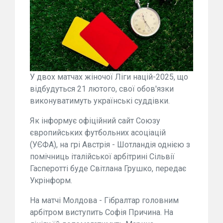
У двох матчах жіночої Ліги націй-2025, що
відбудуться 21 лютого, свої обов'язки
виконуватимуть українські суддівки.
Як інформує офіційний сайт Союзу
європийських футбольних асоціацій
(УЄФА), на грі Австрія - Шотландія однією з
помічниць італійської арбітрині Сільвії
Гасперотті буде Світлана Грушко, передає
Укрінформ.
На матчі Молдова - Гібралтар головним
арбітром виступить Софія Причина. На