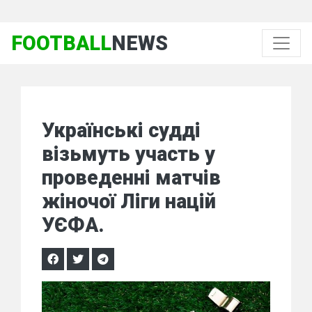
FOOTBALL
NEWS
Українські судді
візьмуть участь у
проведенні матчів
жіночої Ліги націй
УЄФА.