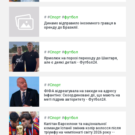
#
#
Спорт
#
футбол
Динамо відправило іноземного гравця в
оренду до Бразилії.
#
#
Спорт
#
футбол
Ярмолюк на порозі переходу до Шахтаря,
але є деякі деталі - Футбол24.
#
#
Спорт
ФІФА відреагувала на закиди на адресу
Інфантіно: Скоординовані дії, що мають на
меті підрив авторитету - Футбол24.
#
#
Спорт
#
футбол
Капітан Барселони та національної
команди Іспанії змінив колір волосся після
тріумфу на чемпіонаті світу 2026 року --