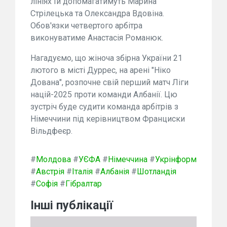
лініях їй допомагатимуть Марина
Стрілецька та Олександра Вдовіна.
Обов'язки четвертого арбітра
виконуватиме Анастасія Романюк.
Нагадуємо, що жіноча збірна України 21
лютого в місті Дуррес, на арені "Ніко
Дована", розпочне свій перший матч Ліги
націй-2025 проти команди Албанії. Цю
зустріч буде судити команда арбітрів з
Німеччини під керівництвом Франциски
Вільдфеєр.
#
Молдова
#
УЄФА
#
Німеччина
#
Укрінформ
#
Австрія
#
Італія
#
Албанія
#
Шотландія
#
Софія
#
Гібралтар
Інші публікації