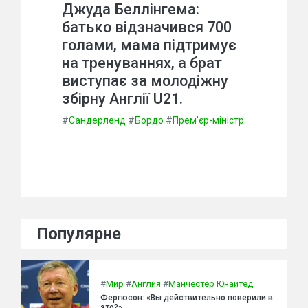
Джуда Беллінгема:
батько відзначився 700
голами, мама підтримує
на тренуваннях, а брат
виступає за молодіжну
збірну Англії U21.
#
Сандерленд
#
Бордо
#
Прем'єр-міністр
Популярне
#
Мир
#
Англия
#
Манчестер Юнайтед
Фергюсон: «Вы действительно поверили в
это?»