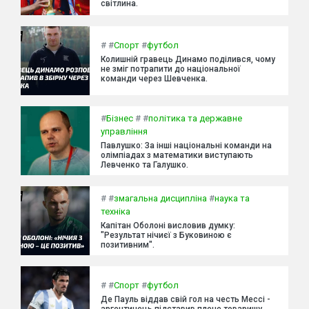
світлина.
#
#
Спорт
#
футбол
Колишній гравець Динамо поділився, чому
не зміг потрапити до національної
команди через Шевченка.
#
Бізнес
#
#
політика та державне
управління
Павлушко: За інші національні команди на
олімпіадах з математики виступають
Левченко та Галушко.
#
#
змагальна дисципліна
#
наука та
техніка
Капітан Оболоні висловив думку:
"Результат нічиєї з Буковиною є
позитивним".
#
#
Спорт
#
футбол
Де Пауль віддав свій гол на честь Мессі -
аргентинець підставив плече товаришу