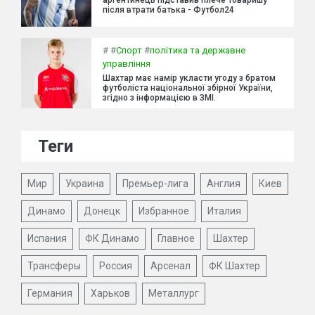
після втрати батька - Футбол24
#
#
Спорт
#
політика та державне
управління
Шахтар має намір укласти угоду з братом
футболіста національної збірної України,
згідно з інформацією в ЗМІ.
Теги
Мир
Украина
Премьер-лига
Англия
Киев
Динамо
Донецк
Избранное
Италия
Испания
ФК Динамо
Главное
Шахтер
Трансферы
Россия
Арсенал
ФК Шахтер
Германия
Харьков
Металлург