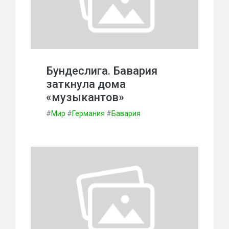
Бундеслига. Бавария
заткнула дома
«музыкантов»
#
Мир
#
Германия
#
Бавария