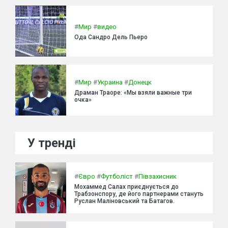
#
Мир
#
видео
Ода Сандро Дель Пьеро
#
Мир
#
Украина
#
Донецк
Драман Траоре: «Мы взяли важные три
очка»
У тренді
#
Євро
#
Футболіст
#
Півзахисник
Мохаммед Салах приєднується до
Трабзонспору, де його партнерами стануть
Руслан Маліновський та Батагов.