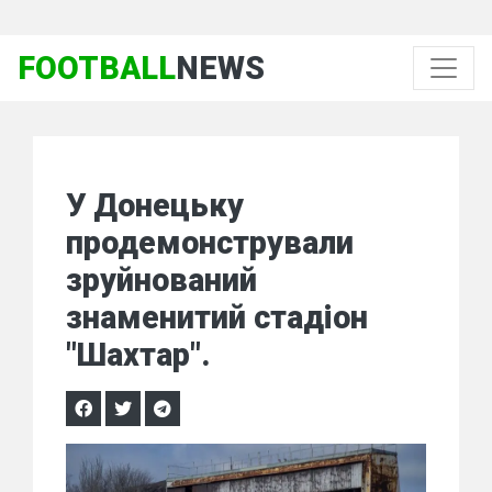
FOOTBALL
NEWS
У Донецьку
продемонстрували
зруйнований
знаменитий стадіон
"Шахтар".