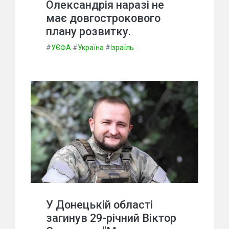
Олександрія наразі не
має довгострокового
плану розвитку.
#
УЄФА
#
Україна
#
Ізраїль
У Донецькій області
загинув 29-річний Віктор