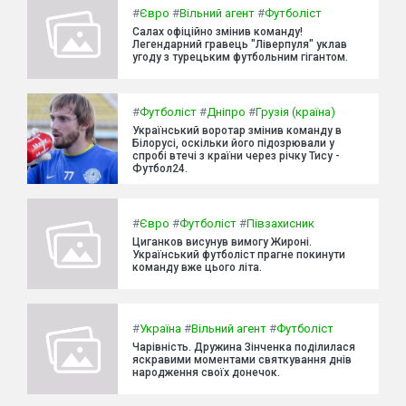
#
Євро
#
Вільний агент
#
Футболіст
Салах офіційно змінив команду!
Легендарний гравець "Ліверпуля" уклав
угоду з турецьким футбольним гігантом.
#
Футболіст
#
Дніпро
#
Грузія (країна)
Український воротар змінив команду в
Білорусі, оскільки його підозрювали у
спробі втечі з країни через річку Тису -
Футбол24.
#
Євро
#
Футболіст
#
Півзахисник
Циганков висунув вимогу Жироні.
Український футболіст прагне покинути
команду вже цього літа.
#
Україна
#
Вільний агент
#
Футболіст
Чарівність. Дружина Зінченка поділилася
яскравими моментами святкування днів
народження своїх донечок.