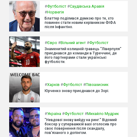
#
Футболіст
#
Саудівська Аравія
#
Норвегія
Блаттер поділився думкою про те, хто
повинен стати новим керівником ФІФА
після Інфантіно.
#
Євро
#
Вільний агент
#
Футболіст
Знаменитий колишній гравець "Ліверпуля"
приєднався до команди в Туреччині, де
його партнерами стали українські
футболісти.
#
Харків
#
Футболіст
#
Півзахисник
Юрченко знову приєднався до Зорі.
#
Україна
#
Футболіст
#
Михайло Мудрик
"Невдовзі знову вийду на ринг." Відомий
боксер у суперважкій вазі оголосив про
своє повернення після скандалу,
пов'язаного з допінгом.