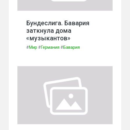
Бундеслига. Бавария
заткнула дома
«музыкантов»
#
Мир
#
Германия
#
Бавария