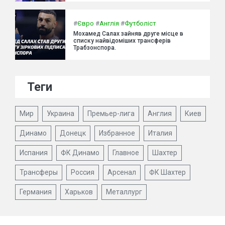
#
Євро
#
Англія
#
Футболіст
Мохамед Салах зайняв друге місце в
списку найвідоміших трансферів
Трабзонспора.
Теги
Мир
Украина
Премьер-лига
Англия
Киев
Динамо
Донецк
Избранное
Италия
Испания
ФК Динамо
Главное
Шахтер
Трансферы
Россия
Арсенал
ФК Шахтер
Германия
Харьков
Металлург