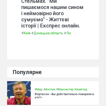
Стельмах. "Ми
пишаємося нашим сином
і неймовірно його
сумуємо" - Життєві
історії | Експрес онлайн.
#
Київ
#
Донецька область
#
Ліс
Популярне
#
Мир
#
Англия
#
Манчестер Юнайтед
Фергюсон: «Вы действительно поверили в
это?»