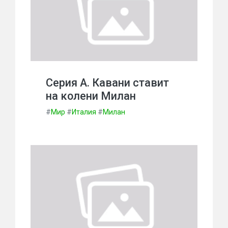
Серия А. Кавани ставит
на колени Милан
#
Мир
#
Италия
#
Милан