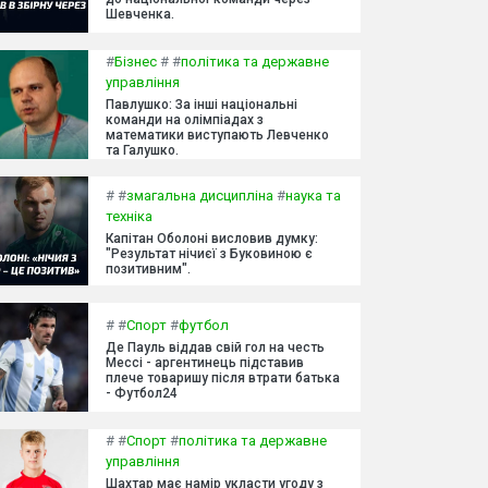
Шевченка.
#
Бізнес
#
#
політика та державне
управління
Павлушко: За інші національні
команди на олімпіадах з
математики виступають Левченко
та Галушко.
#
#
змагальна дисципліна
#
наука та
техніка
Капітан Оболоні висловив думку:
"Результат нічиєї з Буковиною є
позитивним".
#
#
Спорт
#
футбол
Де Пауль віддав свій гол на честь
Мессі - аргентинець підставив
плече товаришу після втрати батька
- Футбол24
#
#
Спорт
#
політика та державне
управління
Шахтар має намір укласти угоду з