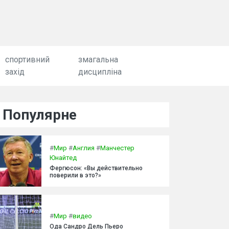
спортивний
змагальна
захід
дисципліна
Популярне
#
Мир
#
Англия
#
Манчестер
Юнайтед
Фергюсон: «Вы действительно
поверили в это?»
#
Мир
#
видео
Ода Сандро Дель Пьеро