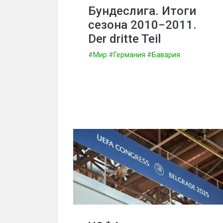
Бундеслига. Итоги
сезона 2010−2011.
Der dritte Teil
#
Мир
#
Германия
#
Бавария