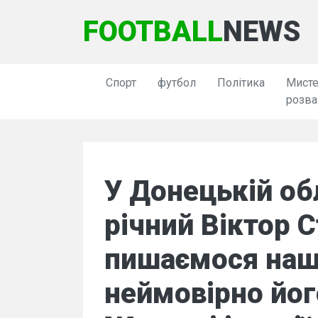
FOOTBALL
NEWS
Спорт
футбол
Політика
Мисте
розва
У Донецькій об
річний Віктор 
пишаємося наш
неймовірно йог