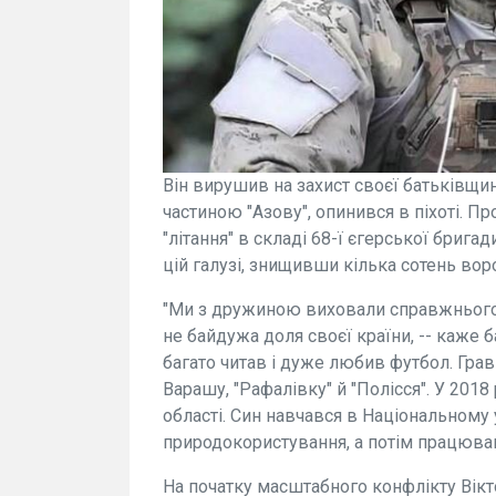
Він вирушив на захист своєї батьківщин
частиною "Азову", опинився в піхоті. 
"літання" в складі 68-ї єгерської брига
цій галузі, знищивши кілька сотень ворог
"Ми з дружиною виховали справжнього п
не байдужа доля своєї країни, -- каже 
багато читав і дуже любив футбол. Грав
Варашу, "Рафалівку" й "Полісся". У 2018
області. Син навчався в Національному 
природокористування, а потім працював
На початку масштабного конфлікту Вікт