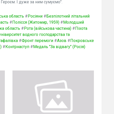
Героєм. І дуже за ним сумуємо".
ська область
#
Росіяни
#
Безпілотний літальний
асть
#
Полісся (Житомир, 1959)
#
Молодший
ка область
#
Рота (військова частина)
#
Піхота
університет водного господарства та
афалівка
#
Фронт перемоги
#
Азов
#
Покровське
)
#
Контрнаступ
#
Медаль "За відвагу" (Росія)