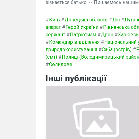
зізнається батько. -- Пишаємось нашим 
#
Київ
#
Донецька область
#
Ліс
#
Луган
апарат
#
Герой України
#
Рівненська обл
сержант
#
Патріотизм
#
Дрон
#
Харківсь
#
Командир відділення
#
Національний 
природокористування
#
Саба (острів)
#
Р
(смт)
#
Полиці (Володимирецький район
#
Селидове
Інші публікації