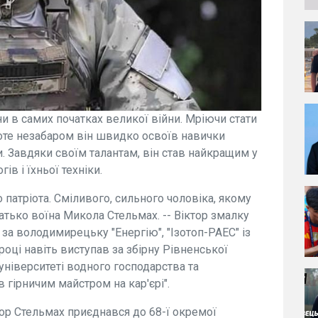
и в самих початках великої війни. Мріючи стати
Проте незабаром він швидко освоїв навички
ди. Завдяки своїм талантам, він став найкращим у
ів і їхньої техніки.
атріота. Сміливого, сильного чоловіка, якому
батько воїна Микола Стельмах. -- Віктор змалку
 за володимирецьку "Енергію", "Ізотоп-РАЕС" із
 році навіть виступав за збірну Рівненської
університеті водного господарства та
 гірничим майстром на кар'єрі".
ор Стельмах приєднався до 68-ї окремої