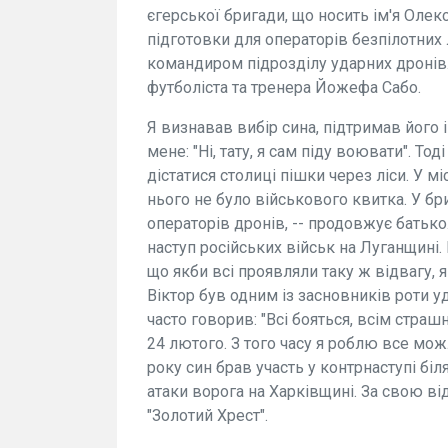
єгерської бригади, що носить ім'я Оле
підготовки для операторів безпілотних л
командиром підрозділу ударних дронів. 
футболіста та тренера Йожефа Сабо.
Я визнавав вибір сина, підтримав його і
мене: "Ні, тату, я сам піду воювати". То
дістатися столиці пішки через ліси. У 
нього не було військового квитка. У б
операторів дронів, -- продовжує батько
наступ російських військ на Луганщин
що якби всі проявляли таку ж відвагу, 
Віктор був одним із засновників роти 
часто говорив: "Всі бояться, всім стра
24 лютого. З того часу я роблю все можл
року син брав участь у контрнаступі біл
атаки ворога на Харківщині. За свою в
"Золотий Хрест".