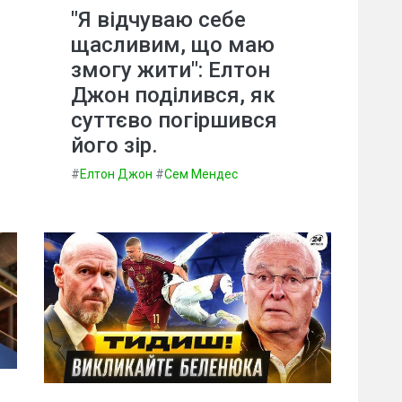
"Я відчуваю себе
щасливим, що маю
змогу жити": Елтон
Джон поділився, як
суттєво погіршився
його зір.
#
Елтон Джон
#
Сем Мендес