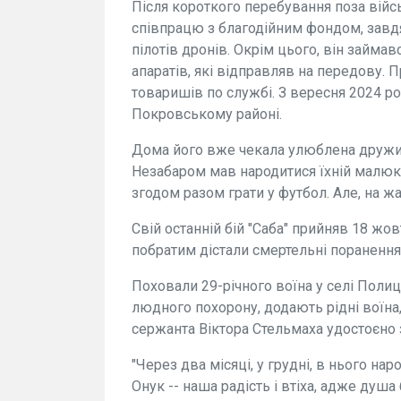
Після короткого перебування поза вій
співпрацю з благодійним фондом, завд
пілотів дронів. Окрім цього, він займа
апаратів, які відправляв на передову. П
товаришів по службі. З вересня 2024 р
Покровському районі.
Дома його вже чекала улюблена дружин
Незабаром мав народитися їхній малюк. 
згодом разом грати у футбол. Але, на жа
Свій останній бій "Саба" прийняв 18 жов
побратим дістали смертельні поранення
Поховали 29-річного воїна у селі Полиц
людного похорону, додають рідні воїна
сержанта Віктора Стельмаха удостоєно 
"Через два місяці, у грудні, в нього на
Онук -- наша радість і втіха, адже душа