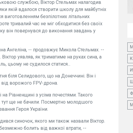
ськовою службою, Віктор Стельмах налагодив
яки якій вдалося створити школу для майбутніх
вся виготовленням безпілотних літальних
роте тривалий час не міг обходитися без своїх
оку він повернувся до виконання завдань у
М
а Ангеліна, -- продовжує Микола Стельмах. --
Віктор уявляв, як триматиме на руках сина, а
К
ль, цьому не судилося статися...
И
тня біля Селидового, що на Донеччині. Він і
Ш
 від ворожого FPV-дрона.
Ф
і на Рівненщині з усіма почестями. Такого
, тут ще не бачили. Посмертно молодшого
М
звання Героя України.
родився синочок, якого ми також назвали Віктор.
 безмежно болить від важкої втрати, --