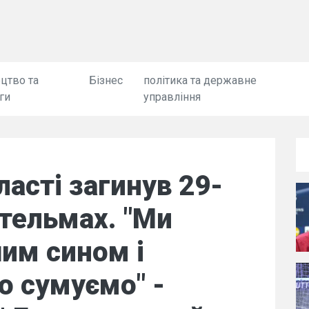
цтво та
Бізнес
політика та державне
ги
управління
ласті загинув 29-
Стельмах. "Ми
им сином і
о сумуємо" -