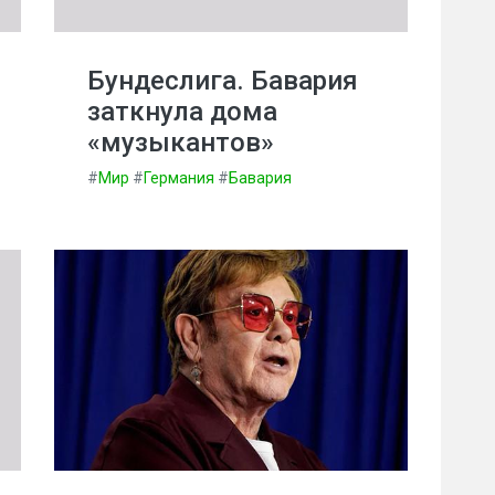
Бундеслига. Бавария
заткнула дома
«музыкантов»
#
Мир
#
Германия
#
Бавария