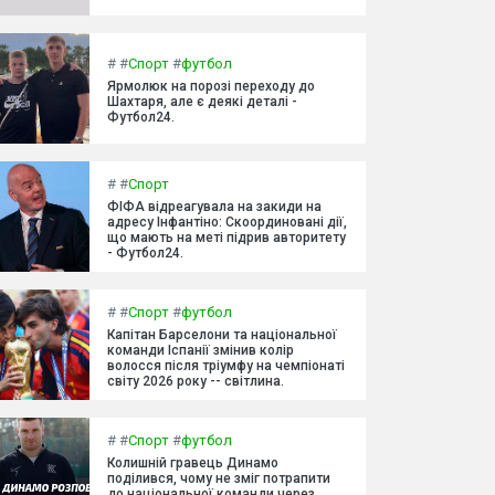
#
#
Спорт
#
футбол
Ярмолюк на порозі переходу до
Шахтаря, але є деякі деталі -
Футбол24.
#
#
Спорт
ФІФА відреагувала на закиди на
адресу Інфантіно: Скоординовані дії,
що мають на меті підрив авторитету
- Футбол24.
#
#
Спорт
#
футбол
Капітан Барселони та національної
команди Іспанії змінив колір
волосся після тріумфу на чемпіонаті
світу 2026 року -- світлина.
#
#
Спорт
#
футбол
Колишній гравець Динамо
поділився, чому не зміг потрапити
до національної команди через