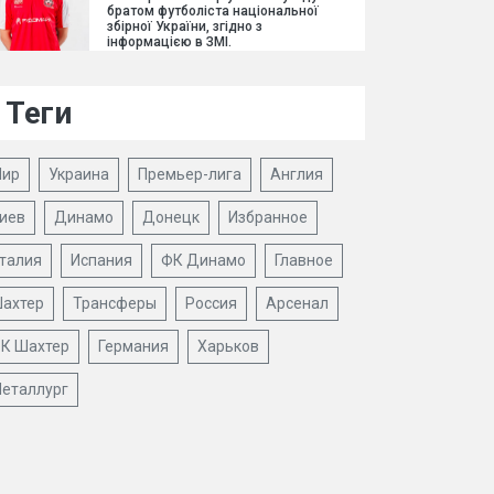
братом футболіста національної
збірної України, згідно з
інформацією в ЗМІ.
Теги
ир
Украина
Премьер-лига
Англия
иев
Динамо
Донецк
Избранное
талия
Испания
ФК Динамо
Главное
ахтер
Трансферы
Россия
Арсенал
К Шахтер
Германия
Харьков
еталлург