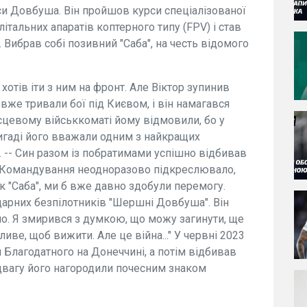
кси Довбуша. Він пройшов курси спеціалізованої
італьних апаратів коптерного типу (FPV) і став
Вибрав собі позивний "Саба", на честь відомого
 хотів іти з ним на фронт. Але Віктор зупинив
ді вже тривали бої під Києвом, і він намагався
місцевому військкоматі йому відмовили, бо у
ригаді його вважали одним з найкращих
. -- Син разом із побратимами успішно відбивав
і. Командування неодноразово підкреслювало,
як "Саба", ми б вже давно здобули перемогу.
ударних безпілотників "Шершні Довбуша". Він
шно. Я змирився з думкою, що можу загинути, ще
иве, щоб вижити. Але це війна..." У червні 2023
я Благодатного на Донеччині, а потім відбивав
ідвагу його нагородили почесним знаком