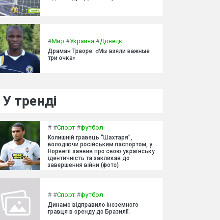
#
Мир
#
Украина
#
Донецк
Драман Траоре: «Мы взяли важные
три очка»
У тренді
#
#
Спорт
#
футбол
Колишній гравець "Шахтаря",
володіючи російським паспортом, у
Норвегії заявив про свою українську
ідентичність та закликав до
завершення війни (фото)
#
#
Спорт
#
футбол
Динамо відправило іноземного
гравця в оренду до Бразилії.