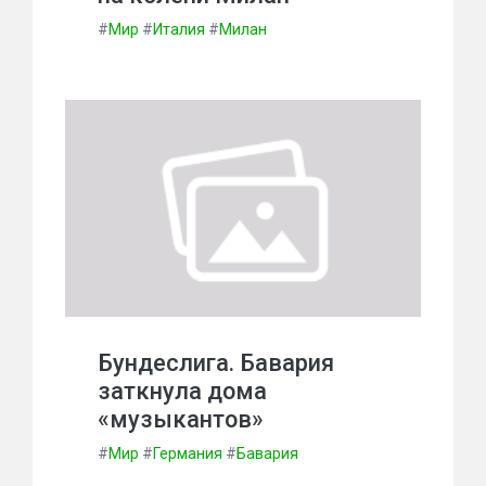
#
Мир
#
Италия
#
Милан
Бундеслига. Бавария
заткнула дома
«музыкантов»
#
Мир
#
Германия
#
Бавария