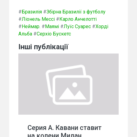
#
Бразилія
#
Збірна Бразилії з футболу
#
Ліонель Мессі
#
Карло Анчелотті
#
Неймар.
#
Маямі
#
Луїс Суарес
#
Хорді
Альба
#
Серхіо Бускетс
Інші публікації
Серия А. Кавани ставит
на колени Милан