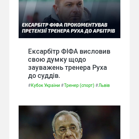
Ексарбітр ФІФА висловив
свою думку щодо
зауважень тренера Руха
до суддів.
#
Кубок України
#
Тренер (спорт)
#
Львів