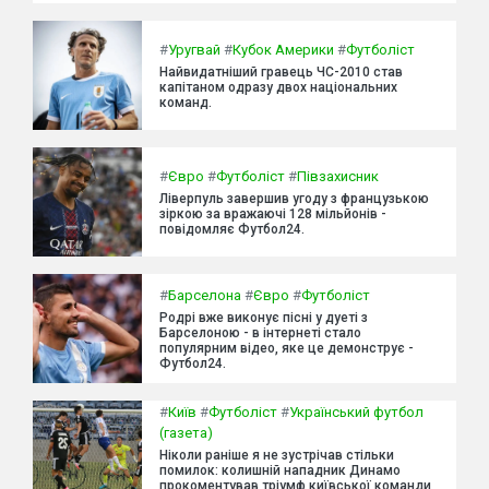
#
Уругвай
#
Кубок Америки
#
Футболіст
Найвидатніший гравець ЧС-2010 став
капітаном одразу двох національних
команд.
#
Євро
#
Футболіст
#
Півзахисник
Ліверпуль завершив угоду з французькою
зіркою за вражаючі 128 мільйонів -
повідомляє Футбол24.
#
Барселона
#
Євро
#
Футболіст
Родрі вже виконує пісні у дуеті з
Барселоною - в інтернеті стало
популярним відео, яке це демонструє -
Футбол24.
#
Київ
#
Футболіст
#
Український футбол
(газета)
Ніколи раніше я не зустрічав стільки
помилок: колишній нападник Динамо
прокоментував тріумф київської команди