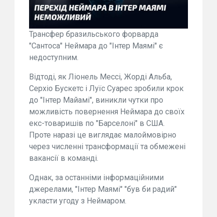
Трансфер бразильського форварда
"Сантоса" Неймара до "Інтер Маямі" є
недоступним.
Відтоді, як Ліонель Мессі, Жорді Альба,
Серхіо Бускетс і Луїс Суарес зробили крок
до "Інтер Майамі", виникли чутки про
можливість повернення Неймара до своїх
екс-товаришів по "Барселоні" в США.
Проте наразі це виглядає малоймовірно
через численні трансформації та обмежені
вакансії в команді.
Однак, за останніми інформаційними
джерелами, "Інтер Маямі" "був би радий"
укласти угоду з Неймаром.