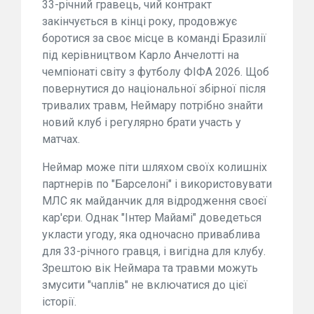
33-річний гравець, чий контракт
закінчується в кінці року, продовжує
боротися за своє місце в команді Бразилії
під керівництвом Карло Анчелотті на
чемпіонаті світу з футболу ФІФА 2026. Щоб
повернутися до національної збірної після
тривалих травм, Неймару потрібно знайти
новий клуб і регулярно брати участь у
матчах.
Неймар може піти шляхом своїх колишніх
партнерів по "Барселоні" і використовувати
МЛС як майданчик для відродження своєї
кар'єри. Однак "Інтер Майамі" доведеться
укласти угоду, яка одночасно приваблива
для 33-річного гравця, і вигідна для клубу.
Зрештою вік Неймара та травми можуть
змусити "чаплів" не включатися до цієї
історії.