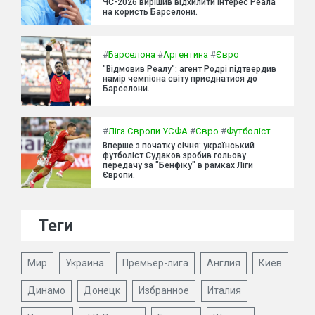
ЧС-2026 вирішив відхилити інтерес Реала
на користь Барселони.
#
Барселона
#
Аргентина
#
Євро
"Відмовив Реалу": агент Родрі підтвердив
намір чемпіона світу приєднатися до
Барселони.
#
Ліга Європи УЄФА
#
Євро
#
Футболіст
Вперше з початку січня: український
футболіст Судаков зробив гольову
передачу за "Бенфіку" в рамках Ліги
Європи.
Теги
Мир
Украина
Премьер-лига
Англия
Киев
Динамо
Донецк
Избранное
Италия