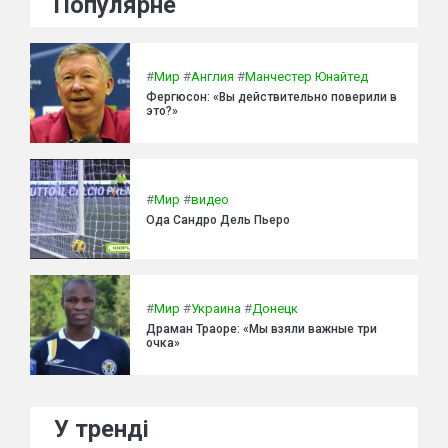
Популярне
#
Мир
#
Англия
#
Манчестер Юнайтед
Фергюсон: «Вы действительно поверили в
это?»
#
Мир
#
видео
Ода Сандро Дель Пьеро
#
Мир
#
Украина
#
Донецк
Драман Траоре: «Мы взяли важные три
очка»
У тренді