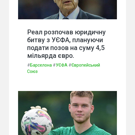
Реал розпочав юридичну
битву з УЄФА, плануючи
подати позов на суму 4,5
мільярда євро.
#
Барселона
#
УЄФА
#
Європейський
Союз