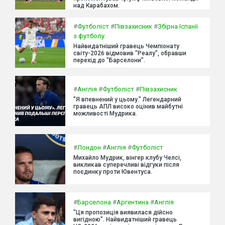
над Карабахом.
#
Футболіст
#
Півзахисник
#
Збірна Іспанії
з футболу
Найвидатніший гравець Чемпіонату
світу-2026 відмовив "Реалу", обравши
перехід до "Барселони".
#
Англія
#
Футболіст
#
Півзахисник
"Я впевнений у цьому." Легендарний
гравець АПЛ високо оцінив майбутні
можливості Мудрика.
#
Лондон
#
Англія
#
Футболіст
Михайло Мудрик, вінгер клубу Челсі,
викликав суперечливі відгуки після
поєдинку проти Ювентуса.
#
Барселона
#
Аргентина
#
Англія
"Ця пропозиція виявилася дійсно
вигідною". Найвидатніший гравець