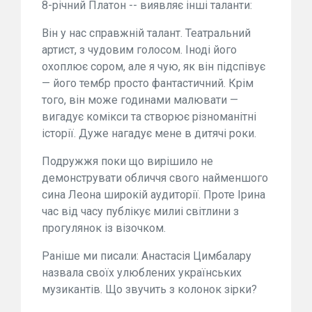
8-річний Платон -- виявляє інші таланти:
Він у нас справжній талант. Театральний
артист, з чудовим голосом. Іноді його
охоплює сором, але я чую, як він підспівує
— його тембр просто фантастичний. Крім
того, він може годинами малювати —
вигадує комікси та створює різноманітні
історії. Дуже нагадує мене в дитячі роки.
Подружжя поки що вирішило не
демонструвати обличчя свого найменшого
сина Леона широкій аудиторії. Проте Ірина
час від часу публікує милиі світлини з
прогулянок із візочком.
Раніше ми писали: Анастасія Цимбалару
назвала своїх улюблених українських
музикантів. Що звучить з колонок зірки?