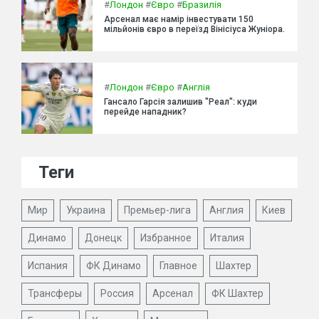
#
Лондон
#
Євро
#
Бразилія
Арсенал має намір інвестувати 150
мільйонів євро в переїзд Вінісіуса Жуніора.
#
Лондон
#
Євро
#
Англія
Гансало Гарсія залишив "Реал": куди
перейде нападник?
Теги
Мир
Украина
Премьер-лига
Англия
Киев
Динамо
Донецк
Избранное
Италия
Испания
ФК Динамо
Главное
Шахтер
Трансферы
Россия
Арсенал
ФК Шахтер