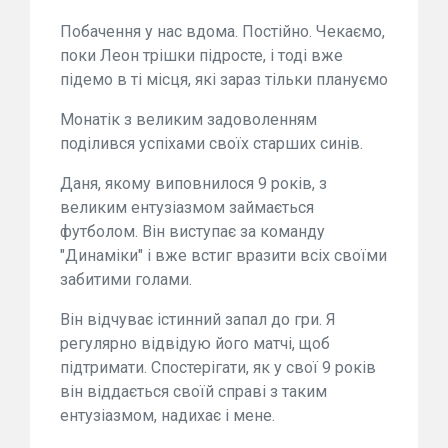
Побачення у нас вдома. Постійно. Чекаємо,
поки Леон трішки підросте, і тоді вже
підемо в ті місця, які зараз тільки плануємо
Монатік з великим задоволенням
поділився успіхами своїх старших синів.
Даня, якому виповнилося 9 років, з
великим ентузіазмом займається
футболом. Він виступає за команду
"Динаміки" і вже встиг вразити всіх своїми
забитими голами.
Він відчуває істинний запал до гри. Я
регулярно відвідую його матчі, щоб
підтримати. Спостерігати, як у свої 9 років
він віддається своїй справі з таким
ентузіазмом, надихає і мене.