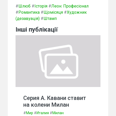
#
Шлюб
#
Історія
#
Леон: Професіонал
#
Романтика
#
Щомісяця
#
Художник
(дезавуація)
#
Штамп
Інші публікації
Серия А. Кавани ставит
на колени Милан
#
Мир
#
Италия
#
Милан