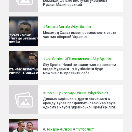
команди, де вже виступає українець
Руслан Малиновський.
#
Євро
#
Англія
#
Футболіст
Мохамед Салах имеет возможность стать
частью сборной Украины.
#
Футболіст
#
Півзахисник
#
Sky Sports
Sky Sports: Челсі не квапиться з рішенням
щодо Мудрика - у футболіста буде
можливість проявити себе.
#
Роман Григорчук
#
Київ
#
Футболіст
Динамо вирішило віддати захисника в
оренду. Гусєв продовжить свою кар'єру в
одному з клубів української Прем'єр-ліги.
#
Лондон
#
Євро
#
Футболіст