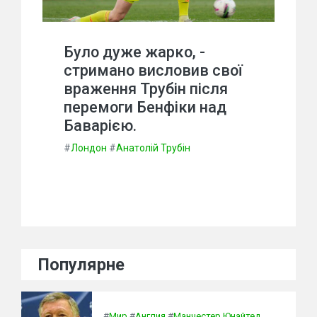
Було дуже жарко, -
стримано висловив свої
враження Трубін після
перемоги Бенфіки над
Баварією.
#
Лондон
#
Анатолій Трубін
Популярне
#
Мир
#
Англия
#
Манчестер Юнайтед