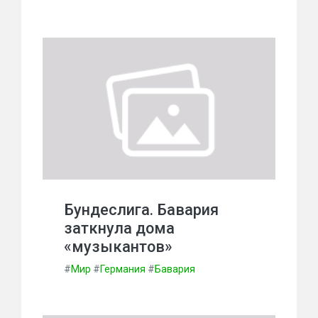
Бундеслига. Бавария
заткнула дома
«музыкантов»
#
Мир
#
Германия
#
Бавария