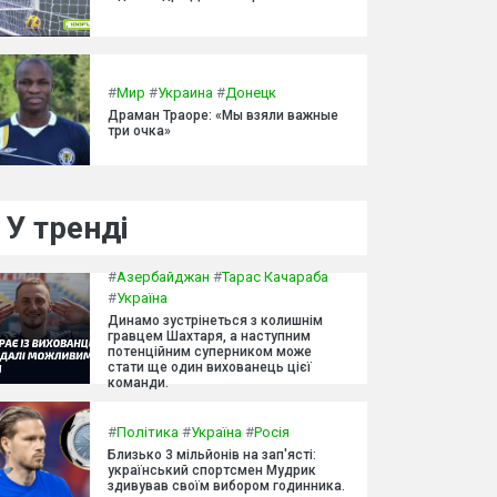
#
Мир
#
Украина
#
Донецк
Драман Траоре: «Мы взяли важные
три очка»
У тренді
#
Азербайджан
#
Тарас Качараба
#
Україна
Динамо зустрінеться з колишнім
гравцем Шахтаря, а наступним
потенційним суперником може
стати ще один вихованець цієї
команди.
#
Політика
#
Україна
#
Росія
Близько 3 мільйонів на зап'ясті:
український спортсмен Мудрик
здивував своїм вибором годинника.