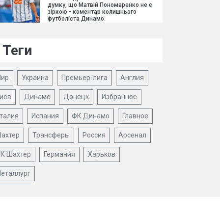
думку, що Матвій Пономаренко не є
зіркою - коментар колишнього
футболіста Динамо.
Теги
ир
Украина
Премьер-лига
Англия
иев
Динамо
Донецк
Избранное
талия
Испания
ФК Динамо
Главное
ахтер
Трансферы
Россия
Арсенал
К Шахтер
Германия
Харьков
еталлург