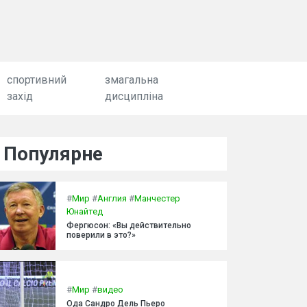
спортивний
змагальна
захід
дисципліна
Популярне
#
Мир
#
Англия
#
Манчестер
Юнайтед
Фергюсон: «Вы действительно
поверили в это?»
#
Мир
#
видео
Ода Сандро Дель Пьеро