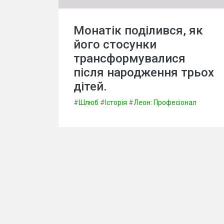
Монатік поділився, як
його стосунки
трансформувалися
після народження трьох
дітей.
#
Шлюб
#
Історія
#
Леон: Професіонал