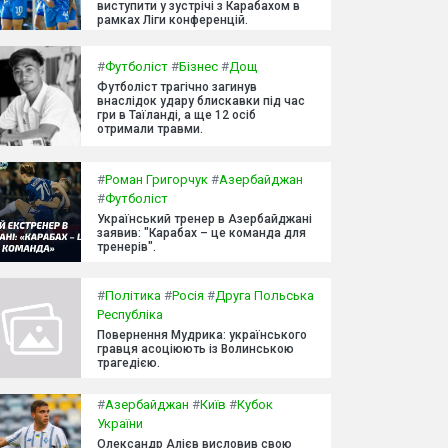
виступити у зустрічі з Карабахом в
рамках Ліги конференцій.
#
Футболіст
#
Бізнес
#
Дощ
Футболіст трагічно загинув
внаслідок удару блискавки під час
гри в Таїланді, а ще 12 осіб
отримали травми.
#
Роман Григорчук
#
Азербайджан
#
Футболіст
Український тренер в Азербайджані
заявив: "Карабах – це команда для
тренерів".
#
Політика
#
Росія
#
Друга Польська
Республіка
Повернення Мудрика: українського
гравця асоціюють із Волинською
трагедією.
#
Азербайджан
#
Київ
#
Кубок
України
Олександр Алієв висловив свою