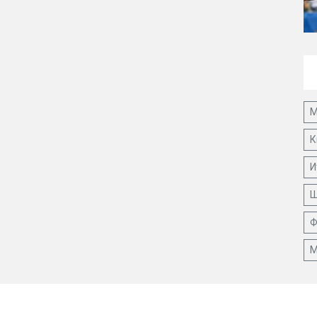
М
К
И
Ш
Ф
М