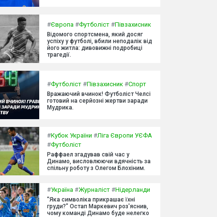
#
Європа
#
Футболіст
#
Півзахисник
Відомого спортсмена, який досяг
успіху у футболі, вбили неподалік від
його житла: дивовижні подробиці
трагедії.
#
Футболіст
#
Півзахисник
#
Спорт
Вражаючий вчинок! Футболіст Челсі
готовий на серйозні жертви заради
Мудрика.
#
Кубок України
#
Ліга Європи УЄФА
#
Футболіст
Раффаел згадував свій час у
Динамо, висловлюючи вдячність за
спільну роботу з Олегом Блохіним.
#
Україна
#
Журналіст
#
Нідерланди
"Яка символіка прикрашає їхні
груди?" Остап Маркевич роз'яснив,
чому команді Динамо буде нелегко