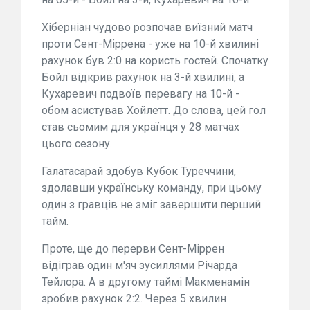
Хіберніан чудово розпочав виїзний матч
проти Сент-Міррена - уже на 10-й хвилині
рахунок був 2:0 на користь гостей. Спочатку
Бойл відкрив рахунок на 3-й хвилині, а
Кухаревич подвоїв перевагу на 10-й -
обом асистував Хойлетт. До слова, цей гол
став сьомим для українця у 28 матчах
цього сезону.
Галатасарай здобув Кубок Туреччини,
здолавши українську команду, при цьому
один з гравців не зміг завершити перший
тайм.
Проте, ще до перерви Сент-Міррен
відіграв один м'яч зусиллями Річарда
Тейлора. А в другому таймі Макменамін
зробив рахунок 2:2. Через 5 хвилин