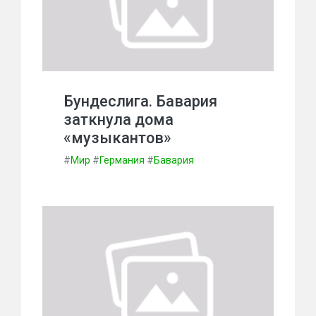
Бундеслига. Бавария
заткнула дома
«музыкантов»
#
Мир
#
Германия
#
Бавария