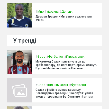
#
Мир
#
Украина
#
Донецк
Драман Траоре: «Мы взяли важные три
очка»
У тренді
#
Євро
#
Футболіст
#
Півзахисник
Мохаммед Салах приєднується до
Трабзонспору, де його партнерами стануть
Руслан Маліновський та Батагов.
#
Євро
#
Вільний агент
#
Футболіст
Салах офіційно змінив команду!
Легендарний гравець "Ліверпуля" уклав
угоду з турецьким футбольним гігантом.