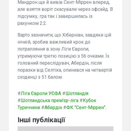
Мандрон ще й вивів Сент-Міррен вперед,
але взяття воріт скасували через офсайд. В
підсумку, гра так і завершилась із
рахунком 2:2.
Варто зазначити, що Хіберніан, завдяки цій
нічиїй, зробив важливий крок до
потрапляння в зону Ліги Європи,
утримуючи третю позицію з 56 очками. Їх
головний переслідувач, Абердін, після
поразки від Селтіка, опинився на четвертій
сходинці з 51 балом.
#
Ліга Європи УЄФА
#
Шотландія
#
Шотландська прем'єр-ліга
#
Кубок
Туреччини
#
Абердін
#
ФК "Сент-Міррен".
Інші публікації