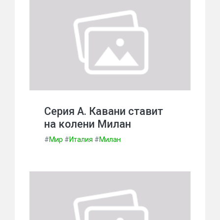
Серия А. Кавани ставит
на колени Милан
#
Мир
#
Италия
#
Милан