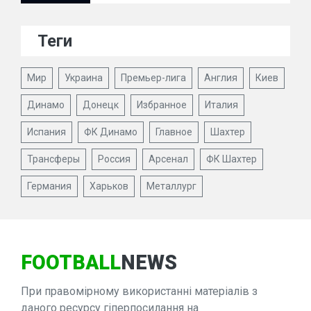
Теги
Мир
Украина
Премьер-лига
Англия
Киев
Динамо
Донецк
Избранное
Италия
Испания
ФК Динамо
Главное
Шахтер
Трансферы
Россия
Арсенал
ФК Шахтер
Германия
Харьков
Металлург
FOOTBALL
NEWS
При правомірному використанні матеріалів з
даного ресурсу гіперпосилання на