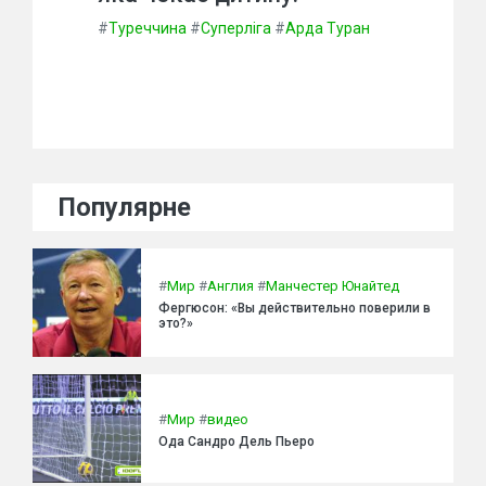
#
Туреччина
#
Суперліга
#
Арда Туран
Популярне
#
Мир
#
Англия
#
Манчестер Юнайтед
Фергюсон: «Вы действительно поверили в
это?»
#
Мир
#
видео
Ода Сандро Дель Пьеро