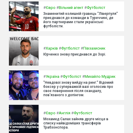
#
Євро
#
Вільний агент
#
Футболіст
Знаменитий колишній гравець "Ліверпуля"
приєднався до команди в Туреччині, де
його партнерами стали українські
футболісти.
#
Харків
#
Футболіст
#
Півзахисник
Юрченко знову приєднався до Зорі.
#
Україна
#
Футболіст
#
Михайло Мудрик
"Невдовзі знову вийду на ринг." Відомий
боксер у суперважкій вазі оголосив про
своє повернення після скандалу,
пов'язаного з допінгом.
#
Євро
#
Англія
#
Футболіст
Мохамед Салах зайняв друге місце в
списку найвідоміших трансферів
Трабзонспора.