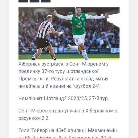
Хіберніан зустрівся із Сент-Мірреном у
поєдинку 37-го туру шотландської
Прем'єр-ліги. Результат та огляд матчу
читайте в цій новині на "Футбол 24".
Чемпіонат Шотландії 2024/25, 37-й тур
Сент-Міррен зіграв унічию з Хіберніаном з
рахунком 2:2.
Голи: Тейлор на 45+5 хвилині, Макменамін
на 65-й - Бойл на 3-й, Кухаревич на 10-й.