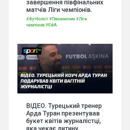
завершення півфінальних
матчів Ліги чемпіонів.
#
Футболіст
#
Півзахисник
#
Ліга
чемпіонів УЄФА
ВІДЕО. Турецький тренер
Арда Туран презентував
букет квітів журналістці,
яка чекає дитину.