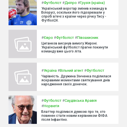
#
Футболіст
#
Дніпро
#
Грузія (країна)
Український воротар змінив команду в
Білорусі, оскільки його підозрювали у
спробі втечі з країни через річку Тису -
Футбол24.
#
Євро
#
Футболіст
#
Півзахисник
Циганков висунув вимогу Жироні.
Український футболіст прагне покинути
команду вже цього літа.
#
Україна
#
Вільний агент
#
Футболіст
Чарівність. Дружина Зінченка поділилася
яскравими моментами святкування днів
народження своїх донечок.
#
Футболіст
#
Саудівська Аравія
#
Норвегія
Блаттер поділився думкою про те, хто
повинен стати новим керівником ФІФА
після Інфантіно.